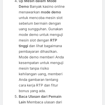
Uji Mesin dalam Mode
Demo
Banyak kasino online
menawarkan
mode demo
untuk mencoba mesin slot
sebelum bermain dengan
uang sungguhan. Gunakan
mode demo untuk menguji
mesin slot dengan
RTP
tinggi
dan lihat bagaimana
pembayaran dihasilkan.
Mode demo memberi Anda
kesempatan untuk menguji
mesin tanpa risiko
kehilangan uang, memberi
Anda gambaran tentang
cara kerja RTP dan fitur
bonus yang ada.
Baca Ulasan dari Pemain
Lain
Membaca ulasan dari