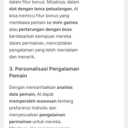
dalam fitur bonus. Misalnya, dalam
slot dengan tema petualangan
, AI
bisa memicu fitur bonus yang
membawa pemain ke
mini-games
atau
pertarungan dengan boss
berdasarkan kemajuan mereka
dalam permainan, menciptakan
pengalaman yang lebih mendalam
dan menarik.
3.
Personalisasi Pengalaman
Pemain
Dengan memanfaatkan
analisis
data pemain
, AI dapat
memperoleh wawasan
tentang
preferensi individu dan
menyesuaikan
pengalaman
permainan
untuk mereka.