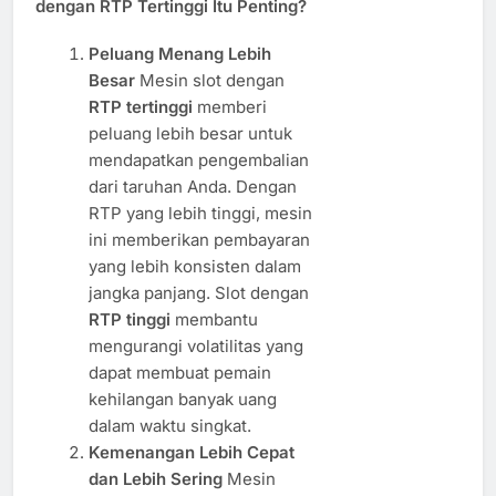
dengan RTP Tertinggi Itu Penting?
Peluang Menang Lebih
Besar
Mesin slot dengan
RTP tertinggi
memberi
peluang lebih besar untuk
mendapatkan pengembalian
dari taruhan Anda. Dengan
RTP yang lebih tinggi, mesin
ini memberikan pembayaran
yang lebih konsisten dalam
jangka panjang. Slot dengan
RTP tinggi
membantu
mengurangi volatilitas yang
dapat membuat pemain
kehilangan banyak uang
dalam waktu singkat.
Kemenangan Lebih Cepat
dan Lebih Sering
Mesin