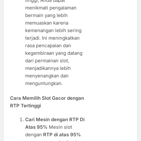
tinggi, Anda dapat
menikmati pengalaman
bermain yang lebih
memuaskan karena
kemenangan lebih sering
terjadi. Ini meningkatkan
rasa pencapaian dan
kegembiraan yang datang
dari permainan slot,
menjadikannya lebih
menyenangkan dan
menguntungkan.
Cara Memilih Slot Gacor dengan
RTP Tertinggi
Cari Mesin dengan RTP Di
Atas 95%
Mesin slot
dengan
RTP di atas 95%