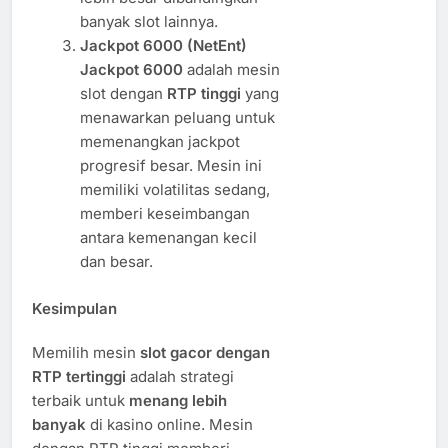
banyak slot lainnya.
Jackpot 6000 (NetEnt)
Jackpot 6000
adalah mesin
slot dengan
RTP tinggi
yang
menawarkan peluang untuk
memenangkan jackpot
progresif besar. Mesin ini
memiliki volatilitas sedang,
memberi keseimbangan
antara kemenangan kecil
dan besar.
Kesimpulan
Memilih mesin
slot gacor dengan
RTP tertinggi
adalah strategi
terbaik untuk
menang lebih
banyak
di kasino online. Mesin