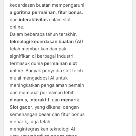
kecerdasan buatan mempengaruhi
algoritma permainan
,
fitur bonus
,
dan
interaktivitas
dalam slot
online.
Dalam beberapa tahun terakhir,
teknologi kecerdasan buatan (AI)
telah memberikan dampak
signifikan di berbagai industri,
termasuk dunia
permainan slot
online
. Banyak penyedia slot telah
mulai mengadopsi AI untuk
meningkatkan pengalaman pemain
dan membuat permainan lebih
dinamis
,
interaktif
, dan
menarik
.
Slot gacor
, yang dikenal dengan
kemenangan besar dan fitur bonus
menarik, juga telah
mengintegrasikan teknologi AI