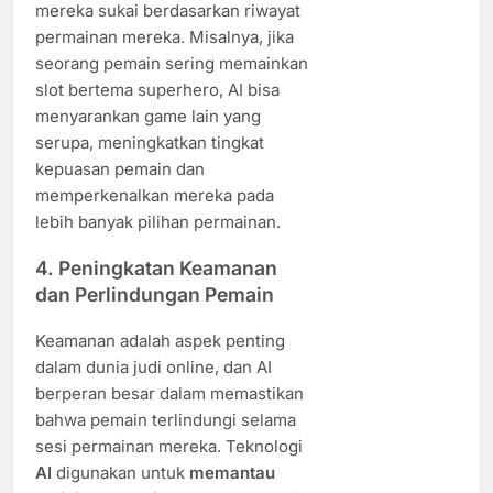
mereka sukai berdasarkan riwayat
permainan mereka. Misalnya, jika
seorang pemain sering memainkan
slot bertema superhero, AI bisa
menyarankan game lain yang
serupa, meningkatkan tingkat
kepuasan pemain dan
memperkenalkan mereka pada
lebih banyak pilihan permainan.
4.
Peningkatan Keamanan
dan Perlindungan Pemain
Keamanan adalah aspek penting
dalam dunia judi online, dan AI
berperan besar dalam memastikan
bahwa pemain terlindungi selama
sesi permainan mereka. Teknologi
AI
digunakan untuk
memantau