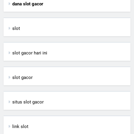
dana slot gacor
slot
slot gacor hari ini
slot gacor
situs slot gacor
link slot