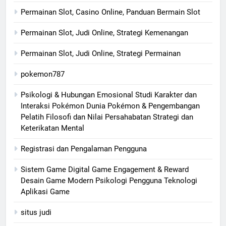
Permainan Slot, Casino Online, Panduan Bermain Slot
Permainan Slot, Judi Online, Strategi Kemenangan
Permainan Slot, Judi Online, Strategi Permainan
pokemon787
Psikologi & Hubungan Emosional Studi Karakter dan
Interaksi Pokémon Dunia Pokémon & Pengembangan
Pelatih Filosofi dan Nilai Persahabatan Strategi dan
Keterikatan Mental
Registrasi dan Pengalaman Pengguna
Sistem Game Digital Game Engagement & Reward
Desain Game Modern Psikologi Pengguna Teknologi
Aplikasi Game
situs judi