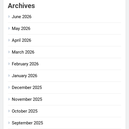
Archives
June 2026
May 2026
April 2026
March 2026
February 2026
January 2026
December 2025
November 2025
October 2025
September 2025