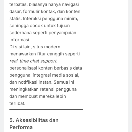
terbatas, biasanya hanya navigasi
dasar, formulir kontak, dan konten
statis. Interaksi pengguna minim,
sehingga cocok untuk tujuan
sederhana seperti penyampaian
informasi.
Di sisi lain, situs modern
menawarkan fitur canggih seperti
real-time chat support
,
personalisasi konten berbasis data
pengguna, integrasi media sosial,
dan notifikasi instan. Semua ini
meningkatkan retensi pengguna
dan membuat mereka lebih
terlibat.
5. Aksesibilitas dan
Performa