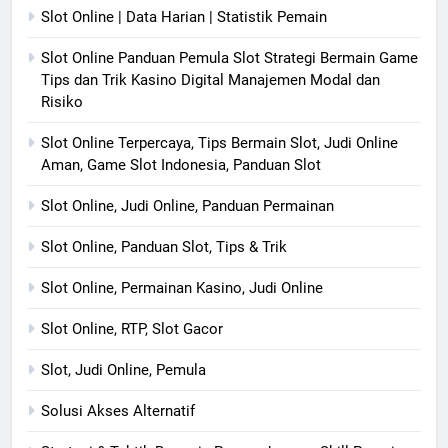
Slot Online | Data Harian | Statistik Pemain
Slot Online Panduan Pemula Slot Strategi Bermain Game
Tips dan Trik Kasino Digital Manajemen Modal dan
Risiko
Slot Online Terpercaya, Tips Bermain Slot, Judi Online
Aman, Game Slot Indonesia, Panduan Slot
Slot Online, Judi Online, Panduan Permainan
Slot Online, Panduan Slot, Tips & Trik
Slot Online, Permainan Kasino, Judi Online
Slot Online, RTP, Slot Gacor
Slot, Judi Online, Pemula
Solusi Akses Alternatif