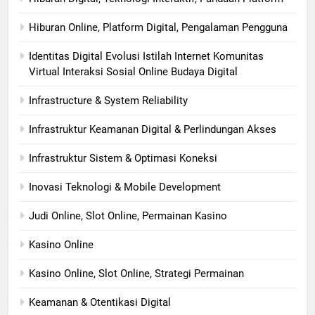
Hiburan Online, Platform Digital, Pengalaman Pengguna
Identitas Digital Evolusi Istilah Internet Komunitas
Virtual Interaksi Sosial Online Budaya Digital
Infrastructure & System Reliability
Infrastruktur Keamanan Digital & Perlindungan Akses
Infrastruktur Sistem & Optimasi Koneksi
Inovasi Teknologi & Mobile Development
Judi Online, Slot Online, Permainan Kasino
Kasino Online
Kasino Online, Slot Online, Strategi Permainan
Keamanan & Otentikasi Digital