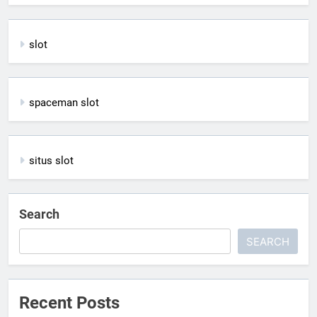
slot
spaceman slot
situs slot
Search
SEARCH
Recent Posts