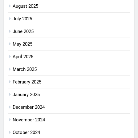
August 2025
July 2025
June 2025
May 2025
April 2025
March 2025
February 2025
January 2025
December 2024
November 2024
October 2024