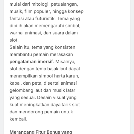
mulai dari mitologi, petualangan,
musik, film populer, hingga konsep
fantasi atau futuristik. Tema yang
dipilih akan memengaruhi simbol,
warna, animasi, dan suara dalam
slot.
Selain itu, tema yang konsisten
membantu pemain merasakan
pengalaman imersif
. Misalnya,
slot dengan tema bajak laut dapat
menampilkan simbol harta karun,
kapal, dan peta, disertai animasi
gelombang laut dan musik latar
yang sesuai. Desain visual yang
kuat meningkatkan daya tarik slot
dan mendorong pemain untuk
kembali.
Merancang Fitur Bonus yang