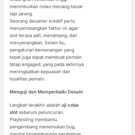
menimbulkan risiko menang besar
tapi jarang.
Seorang desainer kreatif perlu
menyeimbangkan faktor ini agar
slot terasa adil, menantang, dan
menyenangkan. Selain itu,
pengaturan kemenangan yang
tepat juga dapat membuat pemain
tetap engaged, yang pada akhirnya
meningkatkan kepuasan dan
loyalitas pemain.
Menguji dan Memperbaiki Desain
Langkah terakhir adalah
uji coba
slot
sebelum peluncuran.
Playtesting membantu
pengembang menemukan bug,
menilai keseimbangan permainan,