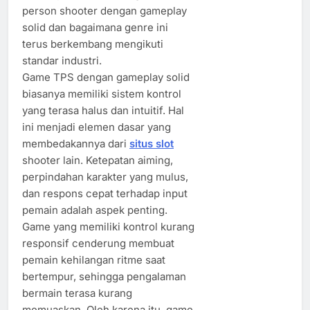
person shooter dengan gameplay
solid dan bagaimana genre ini
terus berkembang mengikuti
standar industri.
Game TPS dengan gameplay solid
biasanya memiliki sistem kontrol
yang terasa halus dan intuitif. Hal
ini menjadi elemen dasar yang
membedakannya dari
situs slot
shooter lain. Ketepatan aiming,
perpindahan karakter yang mulus,
dan respons cepat terhadap input
pemain adalah aspek penting.
Game yang memiliki kontrol kurang
responsif cenderung membuat
pemain kehilangan ritme saat
bertempur, sehingga pengalaman
bermain terasa kurang
memuaskan. Oleh karena itu, game