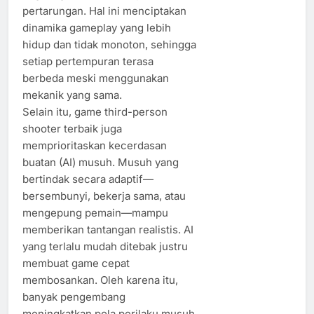
pertarungan. Hal ini menciptakan
dinamika gameplay yang lebih
hidup dan tidak monoton, sehingga
setiap pertempuran terasa
berbeda meski menggunakan
mekanik yang sama.
Selain itu, game third-person
shooter terbaik juga
memprioritaskan kecerdasan
buatan (AI) musuh. Musuh yang
bertindak secara adaptif—
bersembunyi, bekerja sama, atau
mengepung pemain—mampu
memberikan tantangan realistis. AI
yang terlalu mudah ditebak justru
membuat game cepat
membosankan. Oleh karena itu,
banyak pengembang
meningkatkan pola perilaku musuh