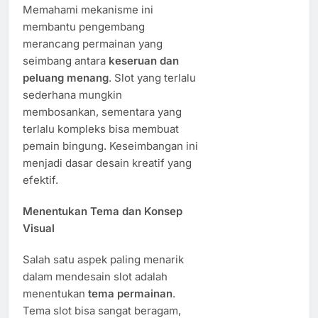
Memahami mekanisme ini
membantu pengembang
merancang permainan yang
seimbang antara
keseruan dan
peluang menang
. Slot yang terlalu
sederhana mungkin
membosankan, sementara yang
terlalu kompleks bisa membuat
pemain bingung. Keseimbangan ini
menjadi dasar desain kreatif yang
efektif.
Menentukan Tema dan Konsep
Visual
Salah satu aspek paling menarik
dalam mendesain slot adalah
menentukan
tema permainan
.
Tema slot bisa sangat beragam,