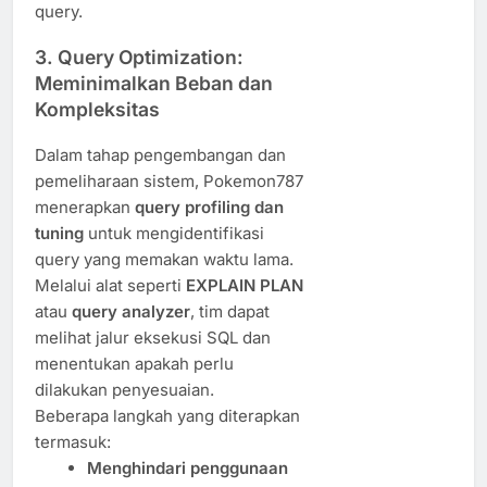
query.
3. Query Optimization:
Meminimalkan Beban dan
Kompleksitas
Dalam tahap pengembangan dan
pemeliharaan sistem, Pokemon787
menerapkan
query profiling dan
tuning
untuk mengidentifikasi
query yang memakan waktu lama.
Melalui alat seperti
EXPLAIN PLAN
atau
query analyzer
, tim dapat
melihat jalur eksekusi SQL dan
menentukan apakah perlu
dilakukan penyesuaian.
Beberapa langkah yang diterapkan
termasuk:
Menghindari penggunaan