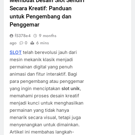
Membuat Desain Slot Sendiri
Secara Kreatif: Panduan
untuk Pengembang dan
Penggemar
f5378e4
9 months
ago
0
6 mins
SLOT
telah berevolusi jauh dari
mesin mekanik klasik menjadi
permainan digital yang penuh
animasi dan fitur interaktif. Bagi
para pengembang atau penggemar
yang ingin menciptakan
slot unik
,
memahami proses desain kreatif
menjadi kunci untuk menghasilkan
permainan yang tidak hanya
menarik secara visual, tetapi juga
menyenangkan untuk dimainkan.
Artikel ini membahas langkah-