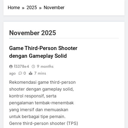
Home
2025
November
November 2025
Game Third-Person Shooter
dengan Gameplay Solid
f5378e4
9 months
ago
0
7 mins
Rekomendasi game third-person
shooter dengan gameplay solid,
kontrol responsif, serta
pengalaman tembak-menembak
yang imersif dan memuaskan
untuk berbagai tipe pemain.
Genre third-person shooter (TPS)