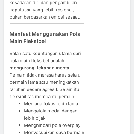
kesadaran diri dan pengambilan
keputusan yang lebih rasional,
bukan berdasarkan emosi sesaat.
Manfaat Menggunakan Pola
Main Fleksibel
Salah satu keuntungan utama dari
pola main fleksibel adalah
mengurangi tekanan mental
.
Pemain tidak merasa harus selalu
bermain lama atau meningkatkan
taruhan secara agresif. Selain itu,
fleksibilitas membantu pemain:
Menjaga fokus lebih lama
Mengelola modal dengan
lebih bijak
Menghindari pola overplay
Menyesuaikan gaya bermain