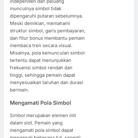
independen dan peluang
munculnya simbol tidak
dipengaruhi putaran sebelumnya.
Meski demikian, memahami
struktur simbol, garis pembayaran,
dan fitur bonus membantu pemain
membaca tren secara visual.
Misalnya, pola kemunculan simbol
tertentu dapat menunjukkan
frekuensi simbol rendah dan
tinggi, sehingga pemain dapat
menyesuaikan taruhan dan durasi
bermain.
Mengamati Pola Simbol
Simbol merupakan elemen inti
dalam slot. Pemain yang
mengamati pola simbol dapat
mengenali beberapa hal, seperti: