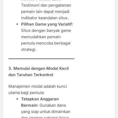
Testimoni dan pengalaman
pemain lain dapat menjadi
indikator keandalan situs.
Pilihan Game yang Variatif:
Situs dengan banyak game
memudahkan pemain
pemula mencoba berbagai
strategi.
3. Memulai dengan Modal Kecil
dan Taruhan Terkontrol
Manajemen modal adalah kunci
utama bagi pemula:
Tetapkan Anggaran
Bermain:
Gunakan dana
yang siap untuk dimainkan
dan anggap sebagai biaya