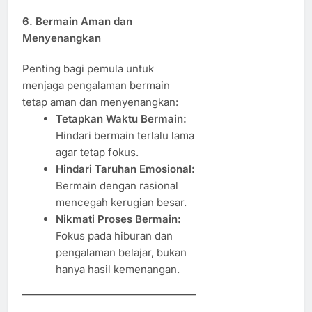
6. Bermain Aman dan
Menyenangkan
Penting bagi pemula untuk
menjaga pengalaman bermain
tetap aman dan menyenangkan:
Tetapkan Waktu Bermain:
Hindari bermain terlalu lama
agar tetap fokus.
Hindari Taruhan Emosional:
Bermain dengan rasional
mencegah kerugian besar.
Nikmati Proses Bermain:
Fokus pada hiburan dan
pengalaman belajar, bukan
hanya hasil kemenangan.