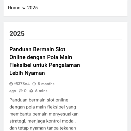
Home
2025
2025
Panduan Bermain Slot
Online dengan Pola Main
Fleksibel untuk Pengalaman
Lebih Nyaman
f5378e4
8 months
ago
0
6 mins
Panduan bermain slot online
dengan pola main fleksibel yang
membantu pemain menyesuaikan
strategi, menjaga kontrol modal,
dan tetap nyaman tanpa tekanan