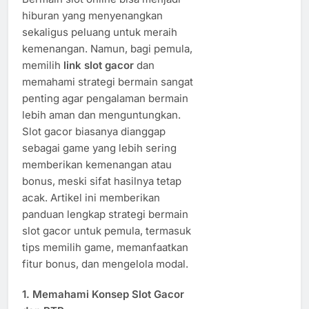
hiburan yang menyenangkan
sekaligus peluang untuk meraih
kemenangan. Namun, bagi pemula,
memilih
link slot gacor
dan
memahami strategi bermain sangat
penting agar pengalaman bermain
lebih aman dan menguntungkan.
Slot gacor biasanya dianggap
sebagai game yang lebih sering
memberikan kemenangan atau
bonus, meski sifat hasilnya tetap
acak. Artikel ini memberikan
panduan lengkap strategi bermain
slot gacor untuk pemula, termasuk
tips memilih game, memanfaatkan
fitur bonus, dan mengelola modal.
1. Memahami Konsep Slot Gacor