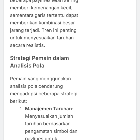
beberapa paylines lebih sering
memberi kemenangan kecil,
sementara garis tertentu dapat
memberikan kombinasi besar
jarang terjadi. Tren ini penting
untuk menyesuaikan taruhan
secara realistis.
Strategi Pemain dalam
Analisis Pola
Pemain yang menggunakan
analisis pola cenderung
mengadopsi beberapa strategi
berikut:
Manajemen Taruhan
:
Menyesuaikan jumlah
taruhan berdasarkan
pengamatan simbol dan
paylines untuk