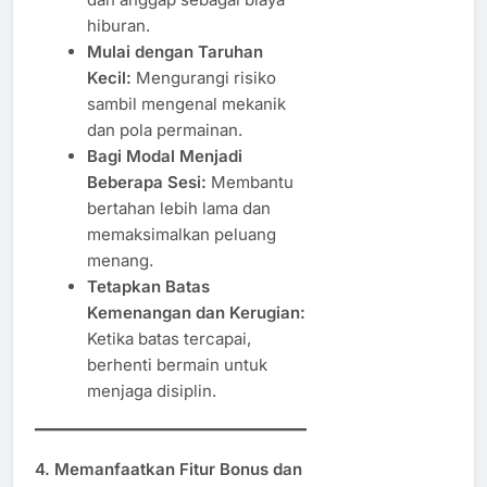
hiburan.
Mulai dengan Taruhan
Kecil:
Mengurangi risiko
sambil mengenal mekanik
dan pola permainan.
Bagi Modal Menjadi
Beberapa Sesi:
Membantu
bertahan lebih lama dan
memaksimalkan peluang
menang.
Tetapkan Batas
Kemenangan dan Kerugian:
Ketika batas tercapai,
berhenti bermain untuk
menjaga disiplin.
4. Memanfaatkan Fitur Bonus dan