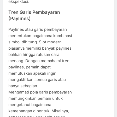
ekspektasi.
Tren Garis Pembayaran
(Paylines)
Paylines atau garis pembayaran
menentukan bagaimana kombinasi
simbol dihitung. Slot modern
biasanya memiliki banyak paylines,
bahkan hingga ratusan cara
menang. Dengan memahami tren
paylines, pemain dapat
memutuskan apakah ingin
mengaktifkan semua garis atau
hanya sebagian.
Mengamati pola garis pembayaran
memungkinkan pemain untuk
mengetahui bagaimana
kemenangan dibentuk. Misalnya,