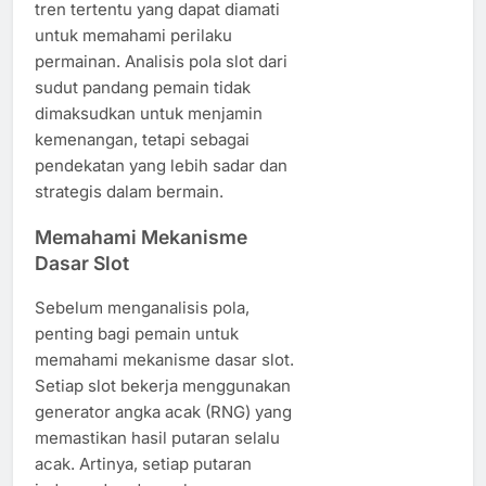
tren tertentu yang dapat diamati
untuk memahami perilaku
permainan. Analisis pola slot dari
sudut pandang pemain tidak
dimaksudkan untuk menjamin
kemenangan, tetapi sebagai
pendekatan yang lebih sadar dan
strategis dalam bermain.
Memahami Mekanisme
Dasar Slot
Sebelum menganalisis pola,
penting bagi pemain untuk
memahami mekanisme dasar slot.
Setiap slot bekerja menggunakan
generator angka acak (RNG) yang
memastikan hasil putaran selalu
acak. Artinya, setiap putaran