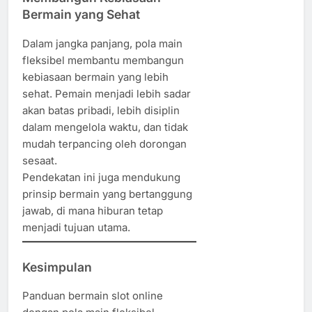
Bermain yang Sehat
Dalam jangka panjang, pola main
fleksibel membantu membangun
kebiasaan bermain yang lebih
sehat. Pemain menjadi lebih sadar
akan batas pribadi, lebih disiplin
dalam mengelola waktu, dan tidak
mudah terpancing oleh dorongan
sesaat.
Pendekatan ini juga mendukung
prinsip bermain yang bertanggung
jawab, di mana hiburan tetap
menjadi tujuan utama.
Kesimpulan
Panduan bermain slot online