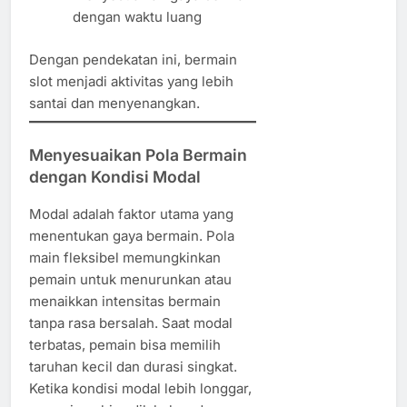
dengan waktu luang
Dengan pendekatan ini, bermain
slot menjadi aktivitas yang lebih
santai dan menyenangkan.
Menyesuaikan Pola Bermain
dengan Kondisi Modal
Modal adalah faktor utama yang
menentukan gaya bermain. Pola
main fleksibel memungkinkan
pemain untuk menurunkan atau
menaikkan intensitas bermain
tanpa rasa bersalah. Saat modal
terbatas, pemain bisa memilih
taruhan kecil dan durasi singkat.
Ketika kondisi modal lebih longgar,