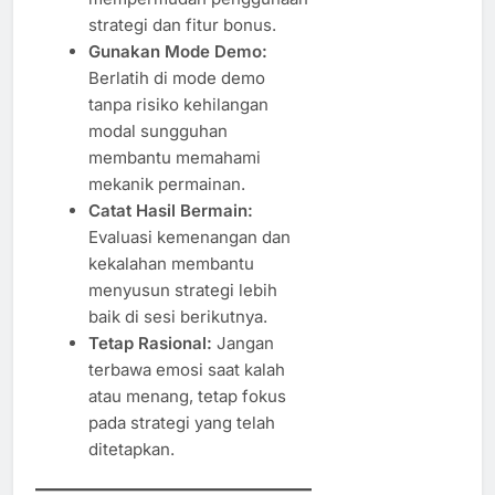
strategi dan fitur bonus.
Gunakan Mode Demo:
Berlatih di mode demo
tanpa risiko kehilangan
modal sungguhan
membantu memahami
mekanik permainan.
Catat Hasil Bermain:
Evaluasi kemenangan dan
kekalahan membantu
menyusun strategi lebih
baik di sesi berikutnya.
Tetap Rasional:
Jangan
terbawa emosi saat kalah
atau menang, tetap fokus
pada strategi yang telah
ditetapkan.