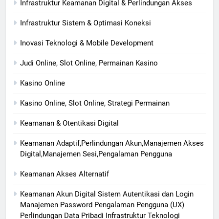
Infrastruktur Keamanan Digital & Perlindungan Akses
Infrastruktur Sistem & Optimasi Koneksi
Inovasi Teknologi & Mobile Development
Judi Online, Slot Online, Permainan Kasino
Kasino Online
Kasino Online, Slot Online, Strategi Permainan
Keamanan & Otentikasi Digital
Keamanan Adaptif,Perlindungan Akun,Manajemen Akses
Digital,Manajemen Sesi,Pengalaman Pengguna
Keamanan Akses Alternatif
Keamanan Akun Digital Sistem Autentikasi dan Login
Manajemen Password Pengalaman Pengguna (UX)
Perlindungan Data Pribadi Infrastruktur Teknologi