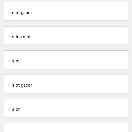
slot gacor
situs slot
slot
slot gacor
slot