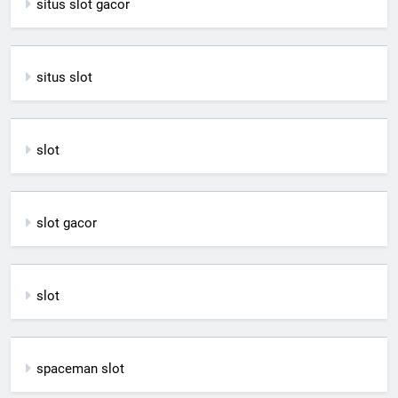
situs slot gacor
situs slot
slot
slot gacor
slot
spaceman slot