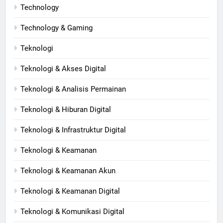
Technology
Technology & Gaming
Teknologi
Teknologi & Akses Digital
Teknologi & Analisis Permainan
Teknologi & Hiburan Digital
Teknologi & Infrastruktur Digital
Teknologi & Keamanan
Teknologi & Keamanan Akun
Teknologi & Keamanan Digital
Teknologi & Komunikasi Digital