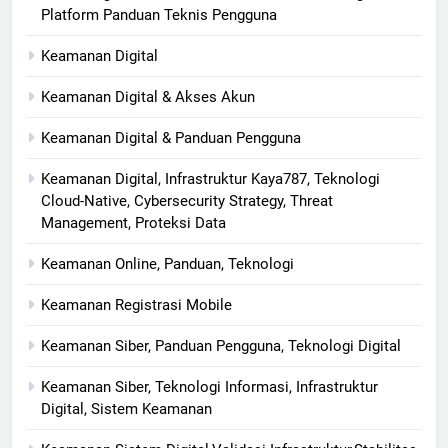
Platform Panduan Teknis Pengguna
Keamanan Digital
Keamanan Digital & Akses Akun
Keamanan Digital & Panduan Pengguna
Keamanan Digital, Infrastruktur Kaya787, Teknologi
Cloud-Native, Cybersecurity Strategy, Threat
Management, Proteksi Data
Keamanan Online, Panduan, Teknologi
Keamanan Registrasi Mobile
Keamanan Siber, Panduan Pengguna, Teknologi Digital
Keamanan Siber, Teknologi Informasi, Infrastruktur
Digital, Sistem Keamanan