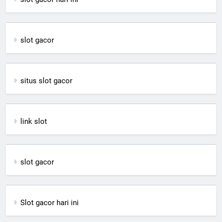
slot gacor
situs slot gacor
link slot
slot gacor
Slot gacor hari ini