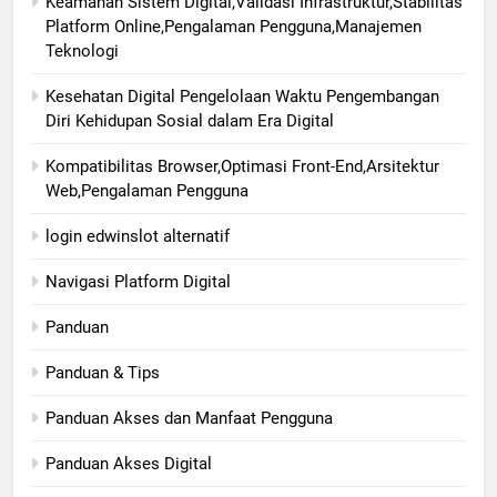
Keamanan Sistem Digital,Validasi Infrastruktur,Stabilitas
Platform Online,Pengalaman Pengguna,Manajemen
Teknologi
Kesehatan Digital Pengelolaan Waktu Pengembangan
Diri Kehidupan Sosial dalam Era Digital
Kompatibilitas Browser,Optimasi Front-End,Arsitektur
Web,Pengalaman Pengguna
login edwinslot alternatif
Navigasi Platform Digital
Panduan
Panduan & Tips
Panduan Akses dan Manfaat Pengguna
Panduan Akses Digital