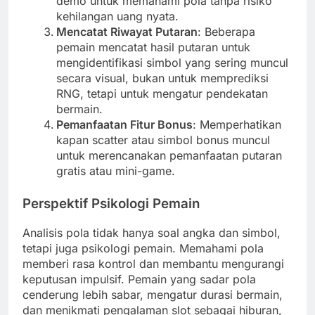
demo untuk memahami pola tanpa risiko
kehilangan uang nyata.
Mencatat Riwayat Putaran
: Beberapa
pemain mencatat hasil putaran untuk
mengidentifikasi simbol yang sering muncul
secara visual, bukan untuk memprediksi
RNG, tetapi untuk mengatur pendekatan
bermain.
Pemanfaatan Fitur Bonus
: Memperhatikan
kapan scatter atau simbol bonus muncul
untuk merencanakan pemanfaatan putaran
gratis atau mini-game.
Perspektif Psikologi Pemain
Analisis pola tidak hanya soal angka dan simbol,
tetapi juga psikologi pemain. Memahami pola
memberi rasa kontrol dan membantu mengurangi
keputusan impulsif. Pemain yang sadar pola
cenderung lebih sabar, mengatur durasi bermain,
dan menikmati pengalaman slot sebagai hiburan,