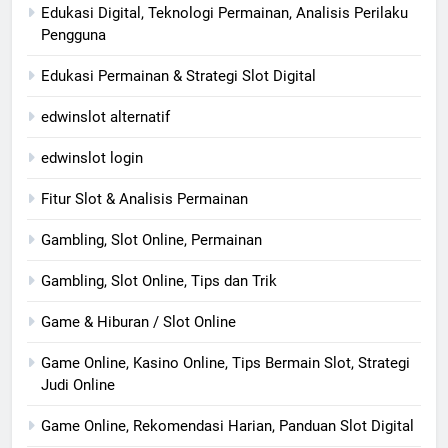
Edukasi Digital, Teknologi Permainan, Analisis Perilaku
Pengguna
Edukasi Permainan & Strategi Slot Digital
edwinslot alternatif
edwinslot login
Fitur Slot & Analisis Permainan
Gambling, Slot Online, Permainan
Gambling, Slot Online, Tips dan Trik
Game & Hiburan / Slot Online
Game Online, Kasino Online, Tips Bermain Slot, Strategi
Judi Online
Game Online, Rekomendasi Harian, Panduan Slot Digital