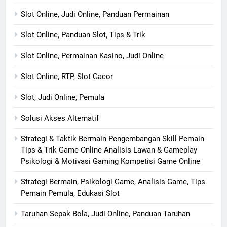
Slot Online, Judi Online, Panduan Permainan
Slot Online, Panduan Slot, Tips & Trik
Slot Online, Permainan Kasino, Judi Online
Slot Online, RTP, Slot Gacor
Slot, Judi Online, Pemula
Solusi Akses Alternatif
Strategi & Taktik Bermain Pengembangan Skill Pemain
Tips & Trik Game Online Analisis Lawan & Gameplay
Psikologi & Motivasi Gaming Kompetisi Game Online
Strategi Bermain, Psikologi Game, Analisis Game, Tips
Pemain Pemula, Edukasi Slot
Taruhan Sepak Bola, Judi Online, Panduan Taruhan