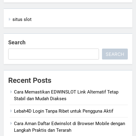
situs slot
Search
SEARCH
Recent Posts
Cara Memastikan EDWINSLOT Link Alternatif Tetap
Stabil dan Mudah Diakses
Lebah4D Login Tanpa Ribet untuk Pengguna Aktif
Cara Aman Daftar Edwinslot di Browser Mobile dengan
Langkah Praktis dan Terarah