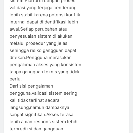
sistem.Platform dengan proses
validasi yang terjaga cenderung
lebih stabil karena potensi konflik
internal dapat diidentifikasi lebih
awal.Setiap perubahan atau
penyesuaian sistem dilakukan
melalui prosedur yang jelas
sehingga risiko gangguan dapat
ditekan.Pengguna merasakan
pengalaman akses yang konsisten
tanpa gangguan teknis yang tidak
perlu.
Dari sisi pengalaman
pengguna,validasi sistem sering
kali tidak terlihat secara
langsung,namun dampaknya
sangat signifikan.Akses terasa
lebih aman,respons sistem lebih
terprediksi,dan gangguan