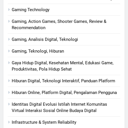
Gaming Technology
Gaming, Action Games, Shooter Games, Review &
Recommendation
Gaming, Analisis Digital, Teknologi
Gaming, Teknologi, Hiburan
Gaya Hidup Digital, Kesehatan Mental, Edukasi Game,
Produktivitas, Pola Hidup Sehat
Hiburan Digital, Teknologi Interaktif, Panduan Platform
Hiburan Online, Platform Digital, Pengalaman Pengguna
Identitas Digital Evolusi Istilah Internet Komunitas
Virtual Interaksi Sosial Online Budaya Digital
Infrastructure & System Reliability