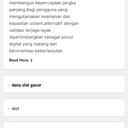
membangun kepercayaan jangka
panjang.Bagi pengguna yang
mengutamakan keamanan dan
kepastian sistem,alternatif dengan
validasi terjaga layak
dipertimbangkan sebagai solusi
digital yang matang dan
berorientasi keberlanjutan.
Read More
dana slot gacor
slot