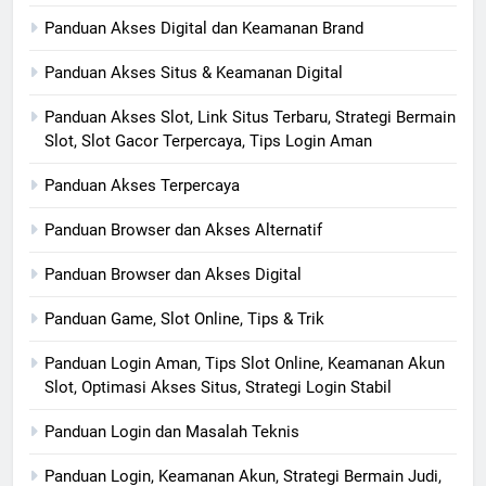
Panduan Akses Digital dan Keamanan Brand
Panduan Akses Situs & Keamanan Digital
Panduan Akses Slot, Link Situs Terbaru, Strategi Bermain
Slot, Slot Gacor Terpercaya, Tips Login Aman
Panduan Akses Terpercaya
Panduan Browser dan Akses Alternatif
Panduan Browser dan Akses Digital
Panduan Game, Slot Online, Tips & Trik
Panduan Login Aman, Tips Slot Online, Keamanan Akun
Slot, Optimasi Akses Situs, Strategi Login Stabil
Panduan Login dan Masalah Teknis
Panduan Login, Keamanan Akun, Strategi Bermain Judi,