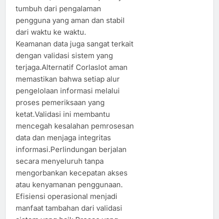
tumbuh dari pengalaman
pengguna yang aman dan stabil
dari waktu ke waktu.
Keamanan data juga sangat terkait
dengan validasi sistem yang
terjaga.Alternatif Corlaslot aman
memastikan bahwa setiap alur
pengelolaan informasi melalui
proses pemeriksaan yang
ketat.Validasi ini membantu
mencegah kesalahan pemrosesan
data dan menjaga integritas
informasi.Perlindungan berjalan
secara menyeluruh tanpa
mengorbankan kecepatan akses
atau kenyamanan penggunaan.
Efisiensi operasional menjadi
manfaat tambahan dari validasi