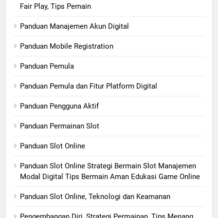
Fair Play, Tips Pemain
Panduan Manajemen Akun Digital
Panduan Mobile Registration
Panduan Pemula
Panduan Pemula dan Fitur Platform Digital
Panduan Pengguna Aktif
Panduan Permainan Slot
Panduan Slot Online
Panduan Slot Online Strategi Bermain Slot Manajemen
Modal Digital Tips Bermain Aman Edukasi Game Online
Panduan Slot Online, Teknologi dan Keamanan
Pengembangan Diri, Strategi Permainan, Tips Menang.