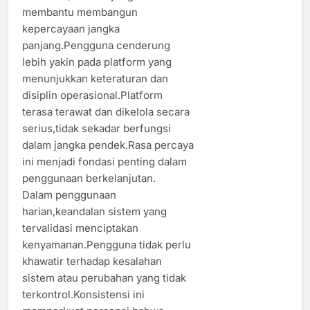
membantu membangun
kepercayaan jangka
panjang.Pengguna cenderung
lebih yakin pada platform yang
menunjukkan keteraturan dan
disiplin operasional.Platform
terasa terawat dan dikelola secara
serius,tidak sekadar berfungsi
dalam jangka pendek.Rasa percaya
ini menjadi fondasi penting dalam
penggunaan berkelanjutan.
Dalam penggunaan
harian,keandalan sistem yang
tervalidasi menciptakan
kenyamanan.Pengguna tidak perlu
khawatir terhadap kesalahan
sistem atau perubahan yang tidak
terkontrol.Konsistensi ini