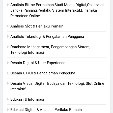
Analisis Ritme Permainan,Studi Mesin Digital,Observasi
Jangka Panjang,Perilaku Sistem Interaktif,Dinamika
Permainan Online
Analisis Slot & Perilaku Pemain
Analisis Teknologi & Pengalaman Pengguna
Database Management, Pengembangan Sistem,
Teknologi Informasi
Desain Digital & User Experience
Desain UX/UI & Pengalaman Pengguna
Desain Visual Digital, Budaya dan Teknologi, Slot Online
Interaktif
Edukasi & Informasi
Edukasi Digital & Analisis Perilaku Pemain