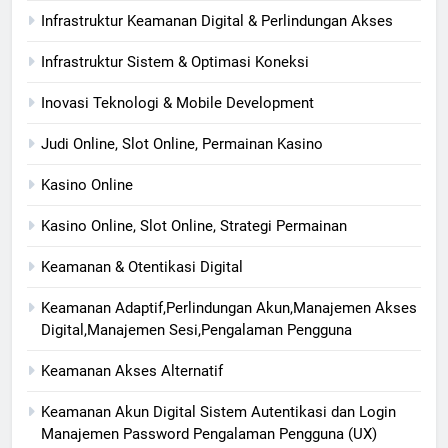
Infrastruktur Keamanan Digital & Perlindungan Akses
Infrastruktur Sistem & Optimasi Koneksi
Inovasi Teknologi & Mobile Development
Judi Online, Slot Online, Permainan Kasino
Kasino Online
Kasino Online, Slot Online, Strategi Permainan
Keamanan & Otentikasi Digital
Keamanan Adaptif,Perlindungan Akun,Manajemen Akses
Digital,Manajemen Sesi,Pengalaman Pengguna
Keamanan Akses Alternatif
Keamanan Akun Digital Sistem Autentikasi dan Login
Manajemen Password Pengalaman Pengguna (UX)