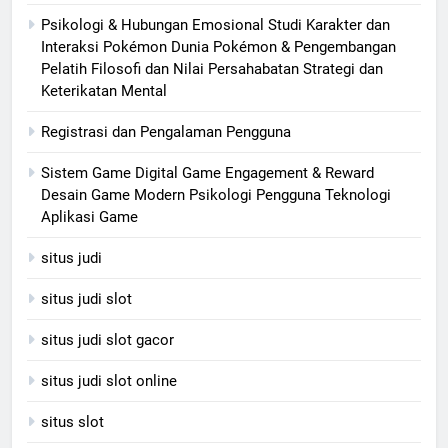
Psikologi & Hubungan Emosional Studi Karakter dan
Interaksi Pokémon Dunia Pokémon & Pengembangan
Pelatih Filosofi dan Nilai Persahabatan Strategi dan
Keterikatan Mental
Registrasi dan Pengalaman Pengguna
Sistem Game Digital Game Engagement & Reward
Desain Game Modern Psikologi Pengguna Teknologi
Aplikasi Game
situs judi
situs judi slot
situs judi slot gacor
situs judi slot online
situs slot