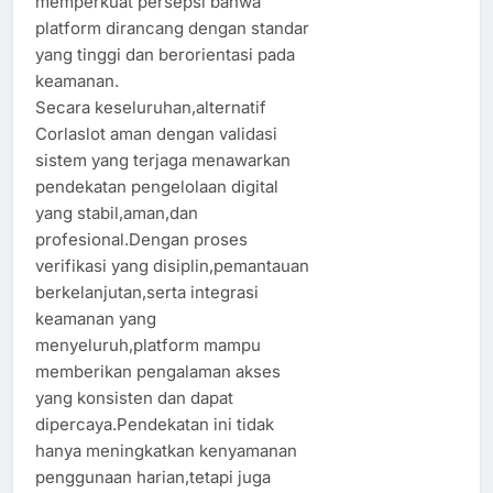
memperkuat persepsi bahwa
platform dirancang dengan standar
yang tinggi dan berorientasi pada
keamanan.
Secara keseluruhan,alternatif
Corlaslot aman dengan validasi
sistem yang terjaga menawarkan
pendekatan pengelolaan digital
yang stabil,aman,dan
profesional.Dengan proses
verifikasi yang disiplin,pemantauan
berkelanjutan,serta integrasi
keamanan yang
menyeluruh,platform mampu
memberikan pengalaman akses
yang konsisten dan dapat
dipercaya.Pendekatan ini tidak
hanya meningkatkan kenyamanan
penggunaan harian,tetapi juga