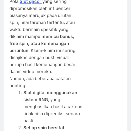
Pola
Slot gacor
yang sering
dipromosikan oleh influencer
biasanya merujuk pada urutan
spin, nilai taruhan tertentu, atau
waktu bermain spesifik yang
diklaim mampu
memicu bonus,
free spin, atau kemenangan
beruntun
. Klaim-klaim ini sering
disajikan dengan bukti visual
berupa hasil kemenangan besar
dalam video mereka.
Namun, ada beberapa catatan
penting:
Slot digital menggunakan
sistem RNG
, yang
menghasilkan hasil acak dan
tidak bisa diprediksi secara
pasti.
Setiap spin bersifat