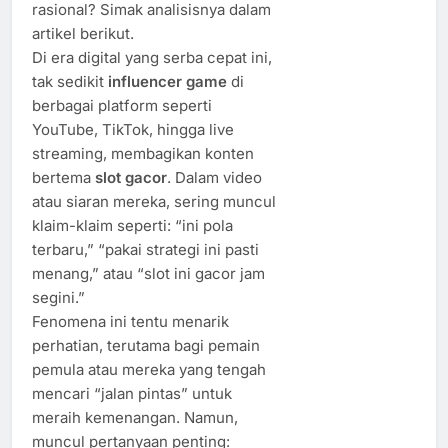
rasional? Simak analisisnya dalam
artikel berikut.
Di era digital yang serba cepat ini,
tak sedikit
influencer game
di
berbagai platform seperti
YouTube, TikTok, hingga live
streaming, membagikan konten
bertema
slot gacor
. Dalam video
atau siaran mereka, sering muncul
klaim-klaim seperti: “ini pola
terbaru,” “pakai strategi ini pasti
menang,” atau “slot ini gacor jam
segini.”
Fenomena ini tentu menarik
perhatian, terutama bagi pemain
pemula atau mereka yang tengah
mencari “jalan pintas” untuk
meraih kemenangan. Namun,
muncul pertanyaan penting: