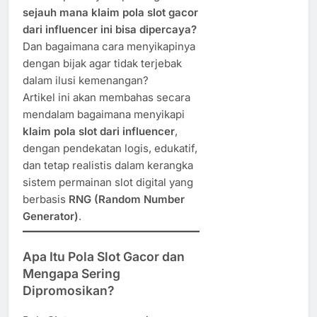
sejauh mana klaim pola slot gacor
dari influencer ini bisa dipercaya?
Dan bagaimana cara menyikapinya
dengan bijak agar tidak terjebak
dalam ilusi kemenangan?
Artikel ini akan membahas secara
mendalam bagaimana menyikapi
klaim pola slot dari influencer
,
dengan pendekatan logis, edukatif,
dan tetap realistis dalam kerangka
sistem permainan slot digital yang
berbasis
RNG (Random Number
Generator)
.
Apa Itu Pola Slot Gacor dan
Mengapa Sering
Dipromosikan?