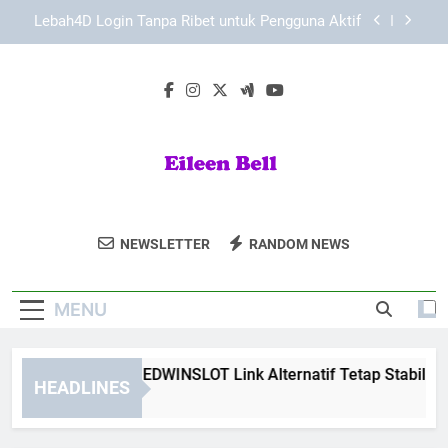
Skip
Cara Aman Daftar Edwinslot di Browser Mobile
to
dengan Langkah Praktis dan Terarah
content
Cara Aman Daftar Lebah4D Melalui Perangkat
Mobile untuk Pengguna Baru
Cara Memastikan EDWINSLOT Link Alternatif
Tetap Stabil dan Mudah Diakses
Lebah4D Login Tanpa Ribet untuk Pengguna Aktif
Cara Aman Daftar Edwinslot di Browser Mobile
dengan Langkah Praktis dan Terarah
Eileen Bell
Dapatkan Inspirasi Gaya Hidup Dan Konten
Cara Aman Daftar Lebah4D Melalui Perangkat
NEWSLETTER
RANDOM NEWS
Mobile untuk Pengguna Baru
Menarik Di Blog Eileen Bell.
MENU
ra Memastikan EDWINSLOT Link Alternatif Tetap Stabil dan 
HEADLINES
Month Ago