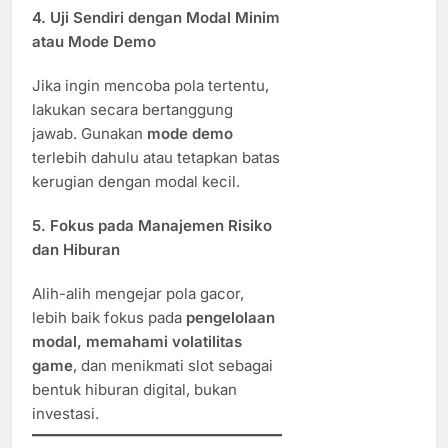
4.
Uji Sendiri dengan Modal Minim
atau Mode Demo
Jika ingin mencoba pola tertentu,
lakukan secara bertanggung
jawab. Gunakan
mode demo
terlebih dahulu atau tetapkan batas
kerugian dengan modal kecil.
5.
Fokus pada Manajemen Risiko
dan Hiburan
Alih-alih mengejar pola gacor,
lebih baik fokus pada
pengelolaan
modal, memahami volatilitas
game
, dan menikmati slot sebagai
bentuk hiburan digital, bukan
investasi.