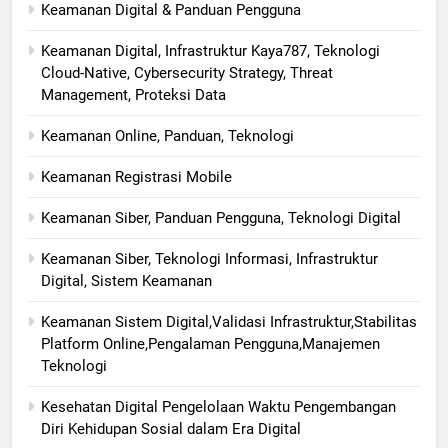
Keamanan Digital & Panduan Pengguna
Keamanan Digital, Infrastruktur Kaya787, Teknologi
Cloud-Native, Cybersecurity Strategy, Threat
Management, Proteksi Data
Keamanan Online, Panduan, Teknologi
Keamanan Registrasi Mobile
Keamanan Siber, Panduan Pengguna, Teknologi Digital
Keamanan Siber, Teknologi Informasi, Infrastruktur
Digital, Sistem Keamanan
Keamanan Sistem Digital,Validasi Infrastruktur,Stabilitas
Platform Online,Pengalaman Pengguna,Manajemen
Teknologi
Kesehatan Digital Pengelolaan Waktu Pengembangan
Diri Kehidupan Sosial dalam Era Digital