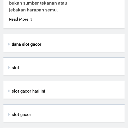
bukan sumber tekanan atau
jebakan harapan semu.
Read More
dana slot gacor
slot
slot gacor hari ini
slot gacor