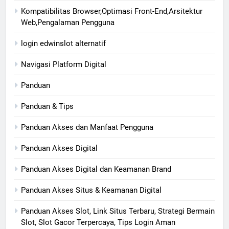
Kompatibilitas Browser,Optimasi Front-End,Arsitektur
Web,Pengalaman Pengguna
login edwinslot alternatif
Navigasi Platform Digital
Panduan
Panduan & Tips
Panduan Akses dan Manfaat Pengguna
Panduan Akses Digital
Panduan Akses Digital dan Keamanan Brand
Panduan Akses Situs & Keamanan Digital
Panduan Akses Slot, Link Situs Terbaru, Strategi Bermain
Slot, Slot Gacor Terpercaya, Tips Login Aman