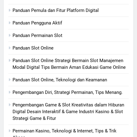
Panduan Pemula dan Fitur Platform Digital
Panduan Pengguna Aktif
Panduan Permainan Slot
Panduan Slot Online
Panduan Slot Online Strategi Bermain Slot Manajemen
Modal Digital Tips Bermain Aman Edukasi Game Online
Panduan Slot Online, Teknologi dan Keamanan
Pengembangan Diri, Strategi Permainan, Tips Menang.
Pengembangan Game & Slot Kreativitas dalam Hiburan
Digital Desain Interaktif & Game Industri Kasino & Slot
Strategi Game & Fitur
Permainan Kasino, Teknologi & Internet, Tips & Trik