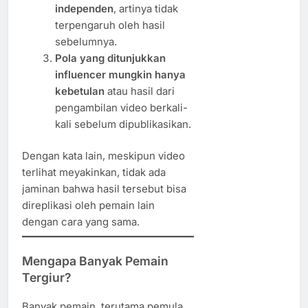
independen
, artinya tidak
terpengaruh oleh hasil
sebelumnya.
Pola yang ditunjukkan
influencer mungkin hanya
kebetulan
atau hasil dari
pengambilan video berkali-
kali sebelum dipublikasikan.
Dengan kata lain, meskipun video
terlihat meyakinkan, tidak ada
jaminan bahwa hasil tersebut bisa
direplikasi oleh pemain lain
dengan cara yang sama.
Mengapa Banyak Pemain
Tergiur?
Banyak pemain, terutama pemula,