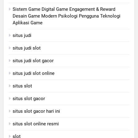
Sistem Game Digital Game Engagement & Reward
Desain Game Modern Psikologi Pengguna Teknologi
Aplikasi Game
situs judi
situs judi slot
situs judi slot gacor
situs judi slot online
situs slot
situs slot gacor
situs slot gacor hari ini
situs slot online resmi
slot