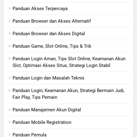
Panduan Akses Terpercaya
Panduan Browser dan Akses Alternatif
Panduan Browser dan Akses Digital
Panduan Game, Slot Online, Tips & Trik
Panduan Login Aman, Tips Slot Online, Keamanan Akun
Slot, Optimasi Akses Situs, Strategi Login Stabil
Panduan Login dan Masalah Teknis
Panduan Login, Keamanan Akun, Strategi Bermain Judi,
Fair Play, Tips Pemain
Panduan Manajemen Akun Digital
Panduan Mobile Registration
Panduan Pemula