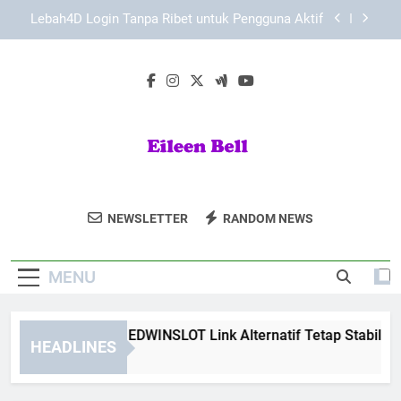
Skip
Cara Aman Daftar Edwinslot di Browser Mobile
to
dengan Langkah Praktis dan Terarah
content
Cara Aman Daftar Lebah4D Melalui Perangkat
Mobile untuk Pengguna Baru
Cara Memastikan EDWINSLOT Link Alternatif
Tetap Stabil dan Mudah Diakses
Lebah4D Login Tanpa Ribet untuk Pengguna Aktif
Cara Aman Daftar Edwinslot di Browser Mobile
dengan Langkah Praktis dan Terarah
Eileen Bell
Dapatkan Inspirasi Gaya Hidup Dan Konten
Cara Aman Daftar Lebah4D Melalui Perangkat
NEWSLETTER
RANDOM NEWS
Mobile untuk Pengguna Baru
Menarik Di Blog Eileen Bell.
MENU
ra Memastikan EDWINSLOT Link Alternatif Tetap Stabil dan 
HEADLINES
Month Ago