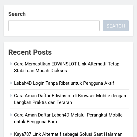
Search
SEARCH
Recent Posts
Cara Memastikan EDWINSLOT Link Alternatif Tetap
Stabil dan Mudah Diakses
Lebah4D Login Tanpa Ribet untuk Pengguna Aktif
Cara Aman Daftar Edwinslot di Browser Mobile dengan
Langkah Praktis dan Terarah
Cara Aman Daftar Lebah4D Melalui Perangkat Mobile
untuk Pengguna Baru
Kaya787 Link Alternatif sebagai Solusi Saat Halaman