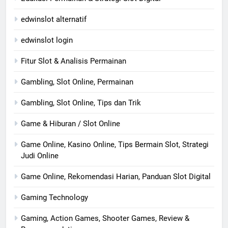
edwinslot alternatif
edwinslot login
Fitur Slot & Analisis Permainan
Gambling, Slot Online, Permainan
Gambling, Slot Online, Tips dan Trik
Game & Hiburan / Slot Online
Game Online, Kasino Online, Tips Bermain Slot, Strategi
Judi Online
Game Online, Rekomendasi Harian, Panduan Slot Digital
Gaming Technology
Gaming, Action Games, Shooter Games, Review &