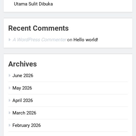
Utama Sulit Dibuka
Recent Comments
A WordPress Commenter
on
Hello world!
Archives
June 2026
May 2026
April 2026
March 2026
February 2026