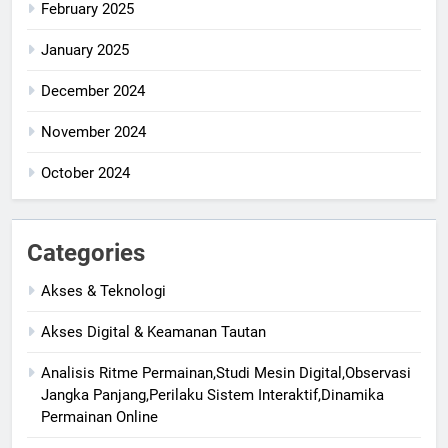
February 2025
January 2025
December 2024
November 2024
October 2024
Categories
Akses & Teknologi
Akses Digital & Keamanan Tautan
Analisis Ritme Permainan,Studi Mesin Digital,Observasi
Jangka Panjang,Perilaku Sistem Interaktif,Dinamika
Permainan Online