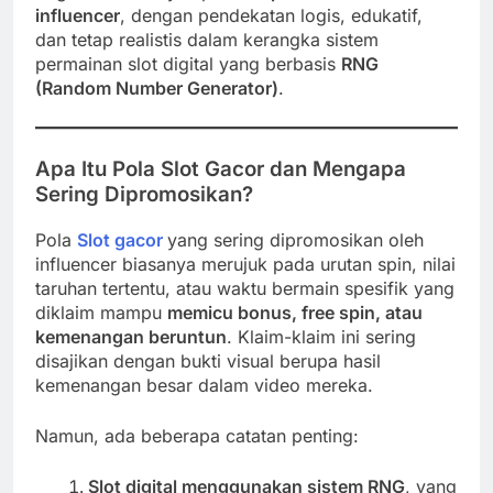
influencer
, dengan pendekatan logis, edukatif,
dan tetap realistis dalam kerangka sistem
permainan slot digital yang berbasis
RNG
(Random Number Generator)
.
Apa Itu Pola Slot Gacor dan Mengapa
Sering Dipromosikan?
Pola
Slot gacor
yang sering dipromosikan oleh
influencer biasanya merujuk pada urutan spin, nilai
taruhan tertentu, atau waktu bermain spesifik yang
diklaim mampu
memicu bonus, free spin, atau
kemenangan beruntun
. Klaim-klaim ini sering
disajikan dengan bukti visual berupa hasil
kemenangan besar dalam video mereka.
Namun, ada beberapa catatan penting:
Slot digital menggunakan sistem RNG
, yang