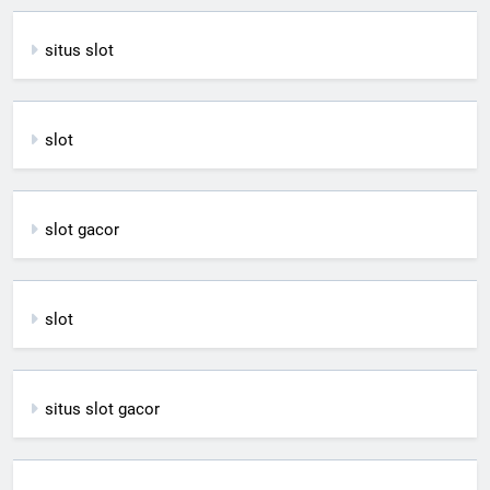
situs slot
slot
slot gacor
slot
situs slot gacor