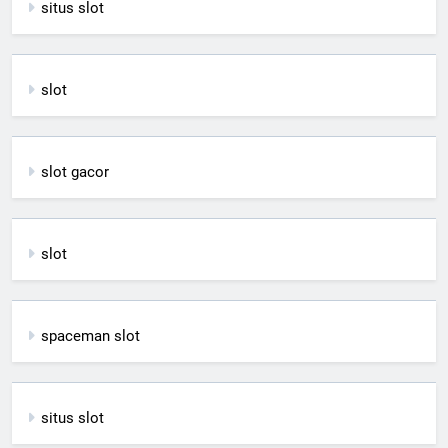
situs slot
slot
slot gacor
slot
spaceman slot
situs slot