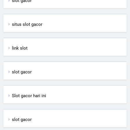
slot gacor
situs slot gacor
link slot
slot gacor
Slot gacor hari ini
slot gacor