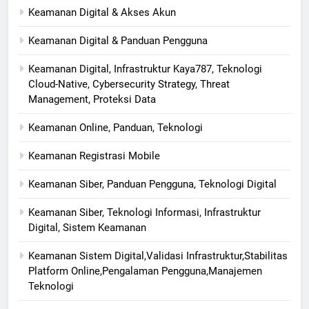
Keamanan Digital & Akses Akun
Keamanan Digital & Panduan Pengguna
Keamanan Digital, Infrastruktur Kaya787, Teknologi
Cloud-Native, Cybersecurity Strategy, Threat
Management, Proteksi Data
Keamanan Online, Panduan, Teknologi
Keamanan Registrasi Mobile
Keamanan Siber, Panduan Pengguna, Teknologi Digital
Keamanan Siber, Teknologi Informasi, Infrastruktur
Digital, Sistem Keamanan
Keamanan Sistem Digital,Validasi Infrastruktur,Stabilitas
Platform Online,Pengalaman Pengguna,Manajemen
Teknologi