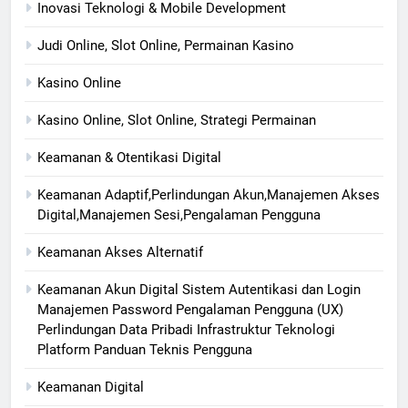
Inovasi Teknologi & Mobile Development
Judi Online, Slot Online, Permainan Kasino
Kasino Online
Kasino Online, Slot Online, Strategi Permainan
Keamanan & Otentikasi Digital
Keamanan Adaptif,Perlindungan Akun,Manajemen Akses
Digital,Manajemen Sesi,Pengalaman Pengguna
Keamanan Akses Alternatif
Keamanan Akun Digital Sistem Autentikasi dan Login
Manajemen Password Pengalaman Pengguna (UX)
Perlindungan Data Pribadi Infrastruktur Teknologi
Platform Panduan Teknis Pengguna
Keamanan Digital