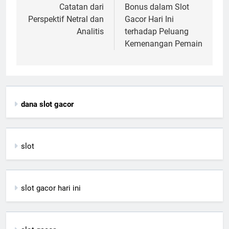
Catatan dari
Bonus dalam Slot
Perspektif Netral dan
Gacor Hari Ini
Analitis
terhadap Peluang
Kemenangan Pemain
dana slot gacor
slot
slot gacor hari ini