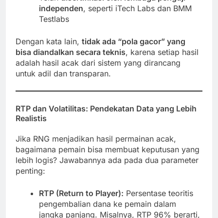
independen
, seperti iTech Labs dan BMM
Testlabs
Dengan kata lain,
tidak ada “pola gacor” yang
bisa diandalkan secara teknis
, karena setiap hasil
adalah hasil acak dari sistem yang dirancang
untuk adil dan transparan.
RTP dan Volatilitas: Pendekatan Data yang Lebih
Realistis
Jika RNG menjadikan hasil permainan acak,
bagaimana pemain bisa membuat keputusan yang
lebih logis? Jawabannya ada pada dua parameter
penting:
RTP (Return to Player):
Persentase teoritis
pengembalian dana ke pemain dalam
jangka panjang. Misalnya, RTP 96% berarti,