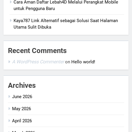
Cara Aman Daftar Lebah4D Melalui Perangkat Mobile
untuk Pengguna Baru
Kaya787 Link Alternatif sebagai Solusi Saat Halaman
Utama Sulit Dibuka
Recent Comments
A WordPress Commenter
on
Hello world!
Archives
June 2026
May 2026
April 2026