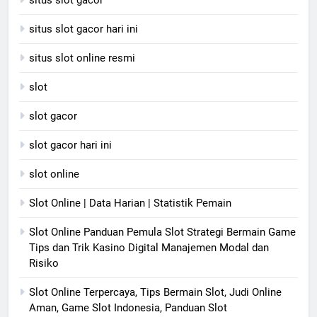
situs slot gacor
situs slot gacor hari ini
situs slot online resmi
slot
slot gacor
slot gacor hari ini
slot online
Slot Online | Data Harian | Statistik Pemain
Slot Online Panduan Pemula Slot Strategi Bermain Game
Tips dan Trik Kasino Digital Manajemen Modal dan
Risiko
Slot Online Terpercaya, Tips Bermain Slot, Judi Online
Aman, Game Slot Indonesia, Panduan Slot