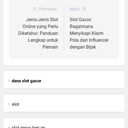
Previous:
Next:
Post
navigation
Jenis-Jenis Slot
Slot Gacor:
Online yang Perlu
Bagaimana
Diketahui: Panduan
Menyikapi Klaim
Lengkap untuk
Pola dari Influencer
Pemain
dengan Bijak
dana slot gacor
slot
slot gacor hari ini