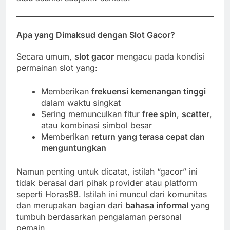
Apa yang Dimaksud dengan Slot Gacor?
Secara umum,
slot gacor
mengacu pada kondisi
permainan slot yang:
Memberikan
frekuensi kemenangan tinggi
dalam waktu singkat
Sering memunculkan fitur
free spin
,
scatter
,
atau kombinasi simbol besar
Memberikan
return yang terasa cepat dan
menguntungkan
Namun penting untuk dicatat, istilah “gacor” ini
tidak berasal dari pihak provider atau platform
seperti Horas88. Istilah ini muncul dari komunitas
dan merupakan bagian dari
bahasa informal
yang
tumbuh berdasarkan pengalaman personal
pemain.