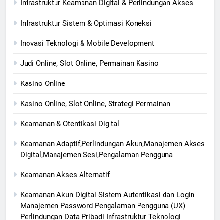
Infrastruktur Keamanan Digital & Perlindungan Akses
Infrastruktur Sistem & Optimasi Koneksi
Inovasi Teknologi & Mobile Development
Judi Online, Slot Online, Permainan Kasino
Kasino Online
Kasino Online, Slot Online, Strategi Permainan
Keamanan & Otentikasi Digital
Keamanan Adaptif,Perlindungan Akun,Manajemen Akses
Digital,Manajemen Sesi,Pengalaman Pengguna
Keamanan Akses Alternatif
Keamanan Akun Digital Sistem Autentikasi dan Login
Manajemen Password Pengalaman Pengguna (UX)
Perlindungan Data Pribadi Infrastruktur Teknologi