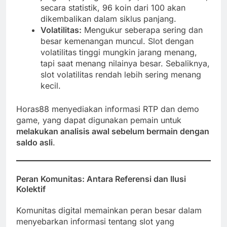
secara statistik, 96 koin dari 100 akan
dikembalikan dalam siklus panjang.
Volatilitas:
Mengukur seberapa sering dan
besar kemenangan muncul. Slot dengan
volatilitas tinggi mungkin jarang menang,
tapi saat menang nilainya besar. Sebaliknya,
slot volatilitas rendah lebih sering menang
kecil.
Horas88 menyediakan informasi RTP dan demo
game, yang dapat digunakan pemain untuk
melakukan analisis awal sebelum bermain dengan
saldo asli
.
Peran Komunitas: Antara Referensi dan Ilusi
Kolektif
Komunitas digital memainkan peran besar dalam
menyebarkan informasi tentang slot yang