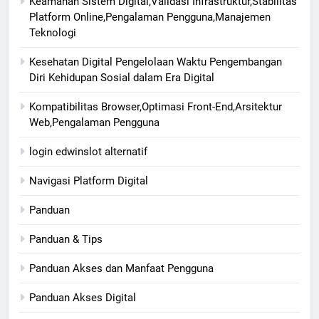
Keamanan Sistem Digital,Validasi Infrastruktur,Stabilitas
Platform Online,Pengalaman Pengguna,Manajemen
Teknologi
Kesehatan Digital Pengelolaan Waktu Pengembangan
Diri Kehidupan Sosial dalam Era Digital
Kompatibilitas Browser,Optimasi Front-End,Arsitektur
Web,Pengalaman Pengguna
login edwinslot alternatif
Navigasi Platform Digital
Panduan
Panduan & Tips
Panduan Akses dan Manfaat Pengguna
Panduan Akses Digital