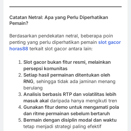
Catatan Netral: Apa yang Perlu Diperhatikan
Pemain?
Berdasarkan pendekatan netral, beberapa poin
penting yang perlu diperhatikan pemain
slot gacor
horas88
terkait slot gacor antara lain:
Slot gacor bukan fitur resmi, melainkan
persepsi komunitas
Setiap hasil permainan ditentukan oleh
RNG
, sehingga tidak ada jaminan menang
berulang
Analisis berbasis RTP dan volatilitas lebih
masuk akal
daripada hanya mengikuti tren
Gunakan fitur demo untuk mengamati pola
dan ritme permainan sebelum bertaruh
Bermain dengan disiplin modal dan waktu
tetap menjadi strategi paling efektif