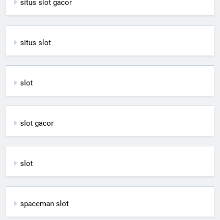
situs slot gacor
situs slot
slot
slot gacor
slot
spaceman slot