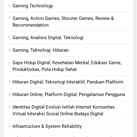
Gaming Technology
Gaming, Action Games, Shooter Games, Review &
Recommendation
Gaming, Analisis Digital, Teknologi
Gaming, Teknologi, Hiburan
Gaya Hidup Digital, Kesehatan Mental, Edukasi Game,
Produktivitas, Pola Hidup Sehat
Hiburan Digital, Teknologi Interaktif, Panduan Platform
Hiburan Online, Platform Digital, Pengalaman Pengguna
Identitas Digital Evolusi Istilah Internet Komunitas
Virtual Interaksi Sosial Online Budaya Digital
Infrastructure & System Reliability