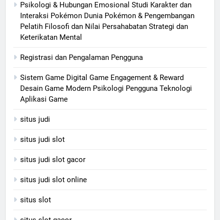
Psikologi & Hubungan Emosional Studi Karakter dan
Interaksi Pokémon Dunia Pokémon & Pengembangan
Pelatih Filosofi dan Nilai Persahabatan Strategi dan
Keterikatan Mental
Registrasi dan Pengalaman Pengguna
Sistem Game Digital Game Engagement & Reward
Desain Game Modern Psikologi Pengguna Teknologi
Aplikasi Game
situs judi
situs judi slot
situs judi slot gacor
situs judi slot online
situs slot