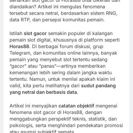
Benarkah slot gacor di Horas88 bisa dikenali dan
diandalkan? Artikel ini mengulas fenomena
tersebut secara netral, berdasarkan sistem RNG,
data RTP, dan persepsi komunitas pemain.
Istilah
slot gacor
semakin populer di kalangan
pemain slot digital, khususnya di platform seperti
Horas88
. Di berbagai forum diskusi, grup
Telegram, dan komunitas online lainnya, banyak
pemain yang menyebut slot tertentu sedang
“gacor” atau “panas”—artinya memberikan
kemenangan lebih sering dalam jangka waktu
tertentu. Namun, untuk menilai apakah klaim ini
valid, kita perlu melihatnya dari
sudut pandang
yang netral dan berbasis data
.
Artikel ini menyajikan
catatan objektif
mengenai
fenomena slot gacor di Horas88, dengan
menggabungkan perspektif teknis, statistik, dan
psikologis, serta menghindari pendekatan promosi
atau asumsi subjektif semata.