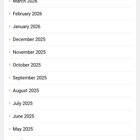
March 2026
February 2026
January 2026
December 2025
November 2025
October 2025
September 2025
August 2025
July 2025
June 2025
May 2025