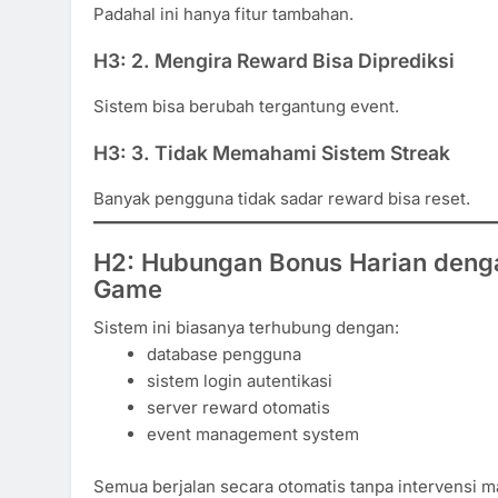
Padahal ini hanya fitur tambahan.
H3: 2. Mengira Reward Bisa Diprediksi
Sistem bisa berubah tergantung event.
H3: 3. Tidak Memahami Sistem Streak
Banyak pengguna tidak sadar reward bisa reset.
H2: Hubungan Bonus Harian deng
Game
Sistem ini biasanya terhubung dengan:
database pengguna
sistem login autentikasi
server reward otomatis
event management system
Semua berjalan secara otomatis tanpa intervensi m