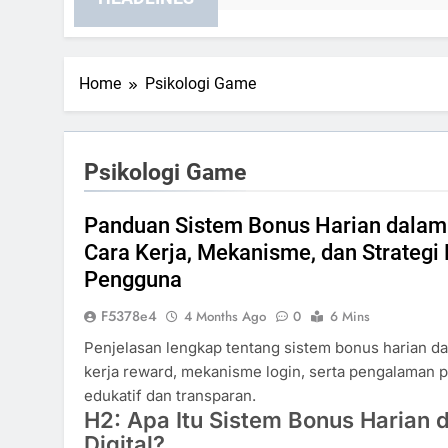
Home
Psikologi Game
Psikologi Game
Panduan Sistem Bonus Harian dalam 
Cara Kerja, Mekanisme, dan Strategi
Pengguna
F5378e4
4 Months Ago
0
6 Mins
Penjelasan lengkap tentang sistem bonus harian da
kerja reward, mekanisme login, serta pengalaman
edukatif dan transparan.
H2: Apa Itu Sistem Bonus Harian
Digital?