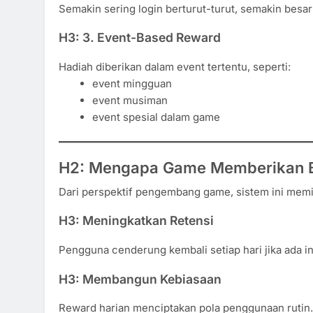
Semakin sering login berturut-turut, semakin besar
H3: 3. Event-Based Reward
Hadiah diberikan dalam event tertentu, seperti:
event mingguan
event musiman
event spesial dalam game
H2: Mengapa Game Memberikan B
Dari perspektif pengembang game, sistem ini memili
H3: Meningkatkan Retensi
Pengguna cenderung kembali setiap hari jika ada in
H3: Membangun Kebiasaan
Reward harian menciptakan pola penggunaan rutin.