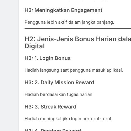
H3: Meningkatkan Engagement
Pengguna lebih aktif dalam jangka panjang.
H2: Jenis-Jenis Bonus Harian da
Digital
H3: 1. Login Bonus
Hadiah langsung saat pengguna masuk aplikasi.
H3: 2. Daily Mission Reward
Hadiah berdasarkan tugas harian.
H3: 3. Streak Reward
Hadiah meningkat jika login berturut-turut.
H3: 4. Random Reward