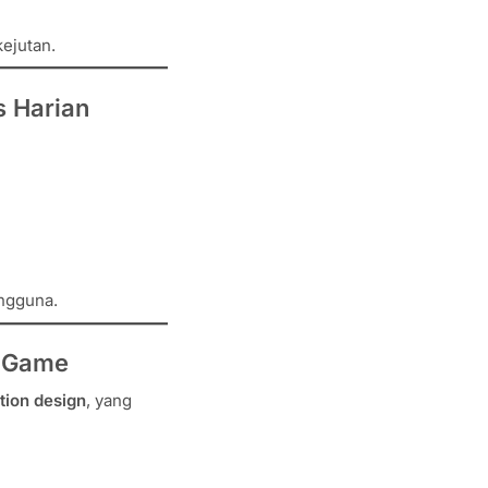
ejutan.
s Harian
engguna.
n Game
tion design
, yang