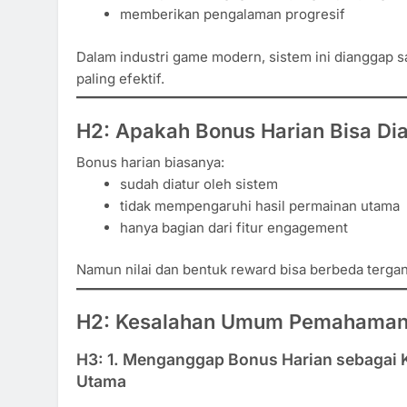
memberikan pengalaman progresif
Dalam industri game modern, sistem ini dianggap sa
paling efektif.
H2: Apakah Bonus Harian Bisa Di
Bonus harian biasanya:
sudah diatur oleh sistem
tidak mempengaruhi hasil permainan utama
hanya bagian dari fitur engagement
Namun nilai dan bentuk reward bisa berbeda terga
H2: Kesalahan Umum Pemahaman
H3: 1. Menganggap Bonus Harian sebagai
Utama