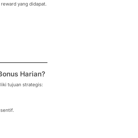
 reward yang didapat.
onus Harian?
ki tujuan strategis:
sentif.