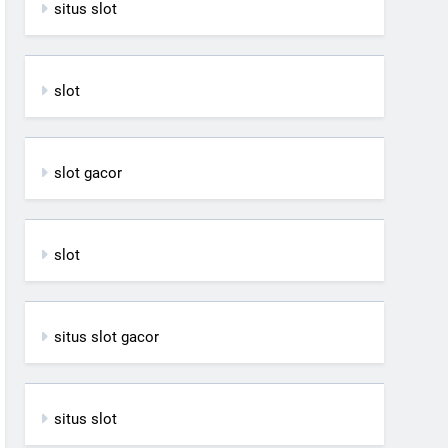
situs slot
slot
slot gacor
slot
situs slot gacor
situs slot