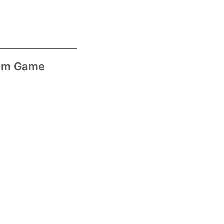
lam Game