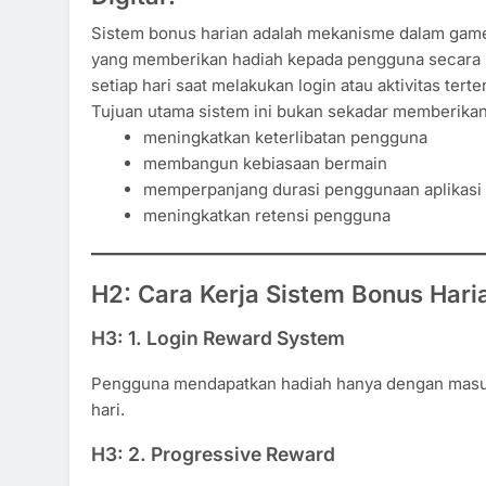
Sistem bonus harian adalah mekanisme dalam ga
yang memberikan hadiah kepada pengguna secara b
setiap hari saat melakukan login atau aktivitas terte
Tujuan utama sistem ini bukan sekadar memberikan 
meningkatkan keterlibatan pengguna
membangun kebiasaan bermain
memperpanjang durasi penggunaan aplikasi
meningkatkan retensi pengguna
H2: Cara Kerja Sistem Bonus Hari
H3: 1. Login Reward System
Pengguna mendapatkan hadiah hanya dengan masuk 
hari.
H3: 2. Progressive Reward