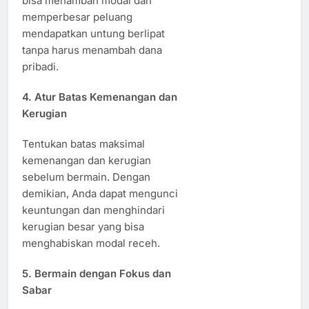
bisa menambah modal dan
memperbesar peluang
mendapatkan untung berlipat
tanpa harus menambah dana
pribadi.
4. Atur Batas Kemenangan dan
Kerugian
Tentukan batas maksimal
kemenangan dan kerugian
sebelum bermain. Dengan
demikian, Anda dapat mengunci
keuntungan dan menghindari
kerugian besar yang bisa
menghabiskan modal receh.
5. Bermain dengan Fokus dan
Sabar