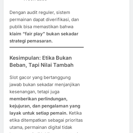
Dengan audit reguler, sistem
permainan dapat diverifikasi, dan
publik bisa memastikan bahwa
klaim “fair play” bukan sekadar
strategi pemasaran.
Kesimpulan: Etika Bukan
Beban, Tapi Nilai Tambah
Slot gacor yang bertanggung
jawab bukan sekadar menjanjikan
kesenangan, tetapi juga
memberikan perlindungan,
kejujuran, dan pengalaman yang
layak untuk setiap pemain.
Ketika
etika ditempatkan sebagai prioritas
utama, permainan digital tidak