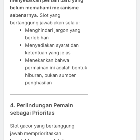
menyesatkan pemain baru yang
belum memahami mekanisme
sebenarnya.
Slot yang
bertanggung jawab akan selalu:
Menghindari jargon yang
berlebihan
Menyediakan syarat dan
ketentuan yang jelas
Menekankan bahwa
permainan ini adalah bentuk
hiburan, bukan sumber
penghasilan
4. Perlindungan Pemain
sebagai Prioritas
Slot gacor yang bertanggung
jawab memprioritaskan