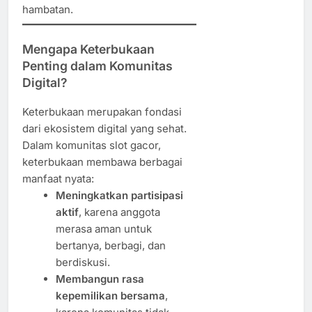
hambatan.
Mengapa Keterbukaan
Penting dalam Komunitas
Digital?
Keterbukaan merupakan fondasi
dari ekosistem digital yang sehat.
Dalam komunitas slot gacor,
keterbukaan membawa berbagai
manfaat nyata:
Meningkatkan partisipasi
aktif
, karena anggota
merasa aman untuk
bertanya, berbagi, dan
berdiskusi.
Membangun rasa
kepemilikan bersama
,