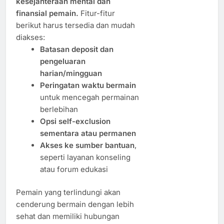
kesejahteraan mental dan
finansial pemain.
Fitur-fitur
berikut harus tersedia dan mudah
diakses:
Batasan deposit dan
pengeluaran
harian/mingguan
Peringatan waktu bermain
untuk mencegah permainan
berlebihan
Opsi self-exclusion
sementara atau permanen
Akses ke sumber bantuan
,
seperti layanan konseling
atau forum edukasi
Pemain yang terlindungi akan
cenderung bermain dengan lebih
sehat dan memiliki hubungan