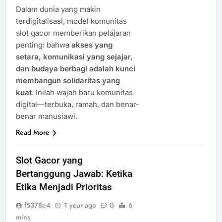
Dalam dunia yang makin
terdigitalisasi, model komunitas
slot gacor memberikan pelajaran
penting: bahwa
akses yang
setara, komunikasi yang sejajar,
dan budaya berbagi adalah kunci
membangun solidaritas yang
kuat
. Inilah wajah baru komunitas
digital—terbuka, ramah, dan benar-
benar manusiawi.
Read More
Slot Gacor yang
Bertanggung Jawab: Ketika
Etika Menjadi Prioritas
f5378e4
1 year ago
0
6
mins