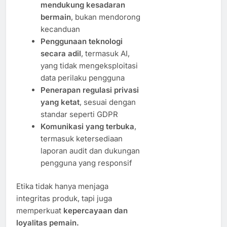
mendukung kesadaran
bermain
, bukan mendorong
kecanduan
Penggunaan teknologi
secara adil
, termasuk AI,
yang tidak mengeksploitasi
data perilaku pengguna
Penerapan regulasi privasi
yang ketat
, sesuai dengan
standar seperti GDPR
Komunikasi yang terbuka
,
termasuk ketersediaan
laporan audit dan dukungan
pengguna yang responsif
Etika tidak hanya menjaga
integritas produk, tapi juga
memperkuat
kepercayaan dan
loyalitas pemain.