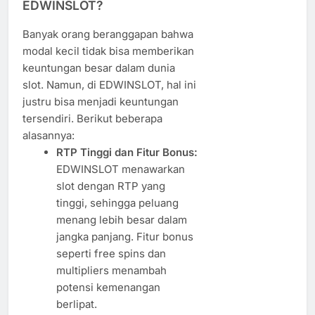
EDWINSLOT?
Banyak orang beranggapan bahwa
modal kecil tidak bisa memberikan
keuntungan besar dalam dunia
slot. Namun, di EDWINSLOT, hal ini
justru bisa menjadi keuntungan
tersendiri. Berikut beberapa
alasannya:
RTP Tinggi dan Fitur Bonus:
EDWINSLOT menawarkan
slot dengan RTP yang
tinggi, sehingga peluang
menang lebih besar dalam
jangka panjang. Fitur bonus
seperti free spins dan
multipliers menambah
potensi kemenangan
berlipat.