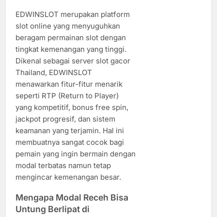
EDWINSLOT merupakan platform
slot online yang menyuguhkan
beragam permainan slot dengan
tingkat kemenangan yang tinggi.
Dikenal sebagai server slot gacor
Thailand, EDWINSLOT
menawarkan fitur-fitur menarik
seperti RTP (Return to Player)
yang kompetitif, bonus free spin,
jackpot progresif, dan sistem
keamanan yang terjamin. Hal ini
membuatnya sangat cocok bagi
pemain yang ingin bermain dengan
modal terbatas namun tetap
mengincar kemenangan besar.
Mengapa Modal Receh Bisa
Untung Berlipat di