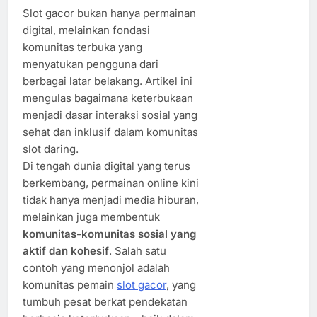
Slot gacor bukan hanya permainan
digital, melainkan fondasi
komunitas terbuka yang
menyatukan pengguna dari
berbagai latar belakang. Artikel ini
mengulas bagaimana keterbukaan
menjadi dasar interaksi sosial yang
sehat dan inklusif dalam komunitas
slot daring.
Di tengah dunia digital yang terus
berkembang, permainan online kini
tidak hanya menjadi media hiburan,
melainkan juga membentuk
komunitas-komunitas sosial yang
aktif dan kohesif
. Salah satu
contoh yang menonjol adalah
komunitas pemain
slot gacor
, yang
tumbuh pesat berkat pendekatan