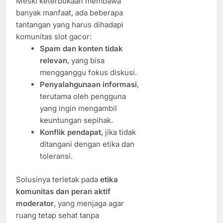
Meski keterbukaan membawa
banyak manfaat, ada beberapa
tantangan yang harus dihadapi
komunitas slot gacor:
Spam dan konten tidak
relevan
, yang bisa
mengganggu fokus diskusi.
Penyalahgunaan informasi
,
terutama oleh pengguna
yang ingin mengambil
keuntungan sepihak.
Konflik pendapat
, jika tidak
ditangani dengan etika dan
toleransi.
Solusinya terletak pada
etika
komunitas dan peran aktif
moderator
, yang menjaga agar
ruang tetap sehat tanpa