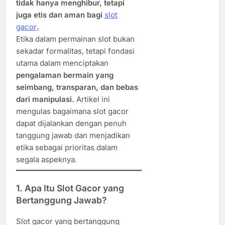
tidak hanya menghibur, tetapi
juga etis dan aman bagi
slot
gacor
.
Etika dalam permainan slot bukan
sekadar formalitas, tetapi fondasi
utama dalam menciptakan
pengalaman bermain yang
seimbang, transparan, dan bebas
dari manipulasi.
Artikel ini
mengulas bagaimana slot gacor
dapat dijalankan dengan penuh
tanggung jawab dan menjadikan
etika sebagai prioritas dalam
segala aspeknya.
1. Apa Itu Slot Gacor yang
Bertanggung Jawab?
Slot gacor yang bertanggung