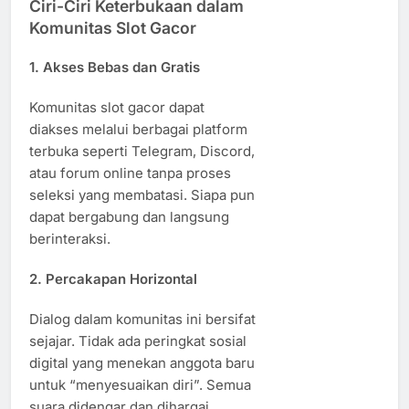
Ciri-Ciri Keterbukaan dalam
Komunitas Slot Gacor
1.
Akses Bebas dan Gratis
Komunitas slot gacor dapat
diakses melalui berbagai platform
terbuka seperti Telegram, Discord,
atau forum online tanpa proses
seleksi yang membatasi. Siapa pun
dapat bergabung dan langsung
berinteraksi.
2.
Percakapan Horizontal
Dialog dalam komunitas ini bersifat
sejajar. Tidak ada peringkat sosial
digital yang menekan anggota baru
untuk “menyesuaikan diri”. Semua
suara didengar dan dihargai.