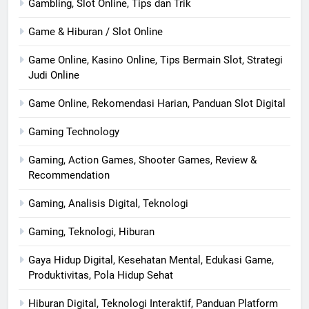
Gambling, Slot Online, Tips dan Trik
Game & Hiburan / Slot Online
Game Online, Kasino Online, Tips Bermain Slot, Strategi
Judi Online
Game Online, Rekomendasi Harian, Panduan Slot Digital
Gaming Technology
Gaming, Action Games, Shooter Games, Review &
Recommendation
Gaming, Analisis Digital, Teknologi
Gaming, Teknologi, Hiburan
Gaya Hidup Digital, Kesehatan Mental, Edukasi Game,
Produktivitas, Pola Hidup Sehat
Hiburan Digital, Teknologi Interaktif, Panduan Platform