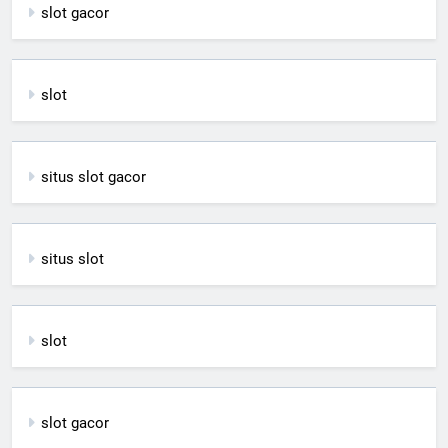
slot gacor
slot
situs slot gacor
situs slot
slot
slot gacor