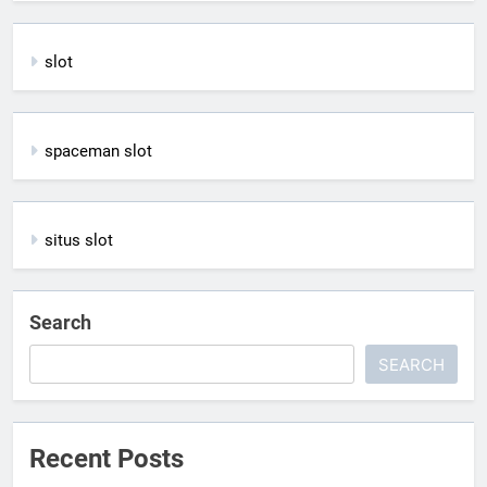
slot
spaceman slot
situs slot
Search
SEARCH
Recent Posts