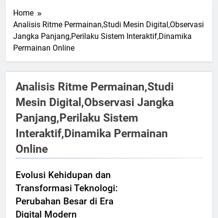
Home
Analisis Ritme Permainan,Studi Mesin Digital,Observasi
Jangka Panjang,Perilaku Sistem Interaktif,Dinamika
Permainan Online
Analisis Ritme Permainan,Studi
Mesin Digital,Observasi Jangka
Panjang,Perilaku Sistem
Interaktif,Dinamika Permainan
Online
Evolusi Kehidupan dan
Transformasi Teknologi:
Perubahan Besar di Era
Digital Modern