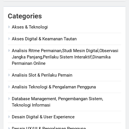
Categories
Akses & Teknologi
Akses Digital & Keamanan Tautan
Analisis Ritme Permainan,Studi Mesin Digital,Observasi
Jangka Panjang,Perilaku Sistem Interaktif,Dinamika
Permainan Online
Analisis Slot & Perilaku Pemain
Analisis Teknologi & Pengalaman Pengguna
Database Management, Pengembangan Sistem,
Teknologi Informasi
Desain Digital & User Experience
Desain UX/UI & Pengalaman Pengguna