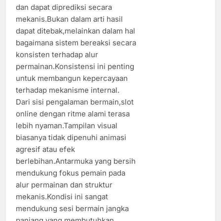
dan dapat diprediksi secara
mekanis.Bukan dalam arti hasil
dapat ditebak,melainkan dalam hal
bagaimana sistem bereaksi secara
konsisten terhadap alur
permainan.Konsistensi ini penting
untuk membangun kepercayaan
terhadap mekanisme internal.
Dari sisi pengalaman bermain,slot
online dengan ritme alami terasa
lebih nyaman.Tampilan visual
biasanya tidak dipenuhi animasi
agresif atau efek
berlebihan.Antarmuka yang bersih
mendukung fokus pemain pada
alur permainan dan struktur
mekanis.Kondisi ini sangat
mendukung sesi bermain jangka
panjang yang membutuhkan