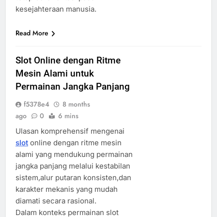
kesejahteraan manusia.
Read More
Slot Online dengan Ritme
Mesin Alami untuk
Permainan Jangka Panjang
f5378e4
8 months
ago
0
6 mins
Ulasan komprehensif mengenai
slot
online dengan ritme mesin
alami yang mendukung permainan
jangka panjang melalui kestabilan
sistem,alur putaran konsisten,dan
karakter mekanis yang mudah
diamati secara rasional.
Dalam konteks permainan slot