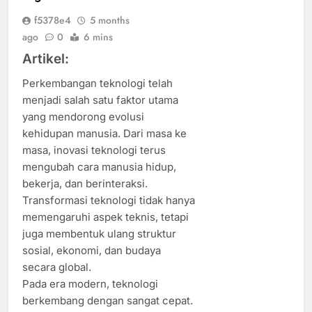
f5378e4
5 months
ago
0
6 mins
Artikel:
Perkembangan teknologi telah
menjadi salah satu faktor utama
yang mendorong evolusi
kehidupan manusia. Dari masa ke
masa, inovasi teknologi terus
mengubah cara manusia hidup,
bekerja, dan berinteraksi.
Transformasi teknologi tidak hanya
memengaruhi aspek teknis, tetapi
juga membentuk ulang struktur
sosial, ekonomi, dan budaya
secara global.
Pada era modern, teknologi
berkembang dengan sangat cepat.