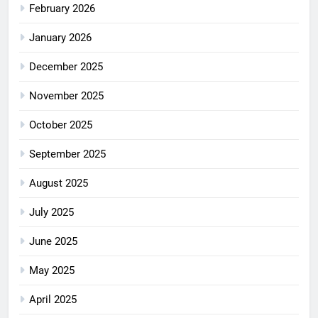
February 2026
January 2026
December 2025
November 2025
October 2025
September 2025
August 2025
July 2025
June 2025
May 2025
April 2025