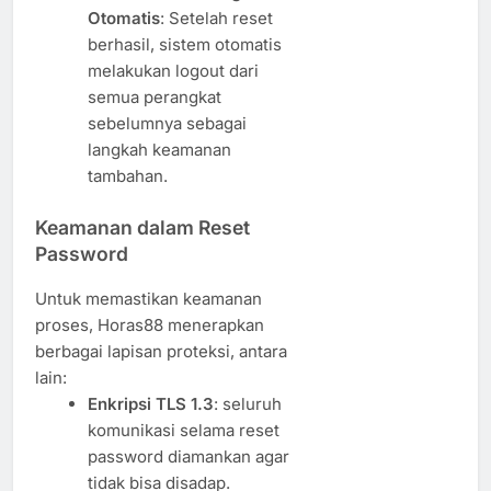
Otomatis
: Setelah reset
berhasil, sistem otomatis
melakukan logout dari
semua perangkat
sebelumnya sebagai
langkah keamanan
tambahan.
Keamanan dalam Reset
Password
Untuk memastikan keamanan
proses, Horas88 menerapkan
berbagai lapisan proteksi, antara
lain:
Enkripsi TLS 1.3
: seluruh
komunikasi selama reset
password diamankan agar
tidak bisa disadap.