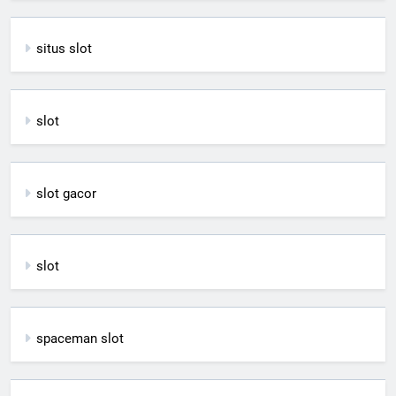
situs slot
slot
slot gacor
slot
spaceman slot