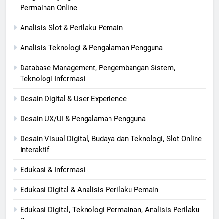
Permainan Online
Analisis Slot & Perilaku Pemain
Analisis Teknologi & Pengalaman Pengguna
Database Management, Pengembangan Sistem,
Teknologi Informasi
Desain Digital & User Experience
Desain UX/UI & Pengalaman Pengguna
Desain Visual Digital, Budaya dan Teknologi, Slot Online
Interaktif
Edukasi & Informasi
Edukasi Digital & Analisis Perilaku Pemain
Edukasi Digital, Teknologi Permainan, Analisis Perilaku