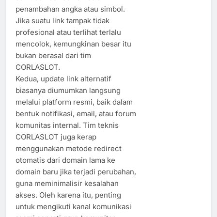
penambahan angka atau simbol.
Jika suatu link tampak tidak
profesional atau terlihat terlalu
mencolok, kemungkinan besar itu
bukan berasal dari tim
CORLASLOT.
Kedua, update link alternatif
biasanya diumumkan langsung
melalui platform resmi, baik dalam
bentuk notifikasi, email, atau forum
komunitas internal. Tim teknis
CORLASLOT juga kerap
menggunakan metode redirect
otomatis dari domain lama ke
domain baru jika terjadi perubahan,
guna meminimalisir kesalahan
akses. Oleh karena itu, penting
untuk mengikuti kanal komunikasi