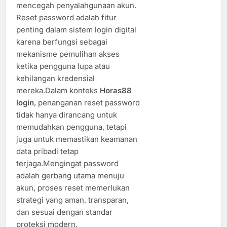
mencegah penyalahgunaan akun.
Reset password adalah fitur
penting dalam sistem login digital
karena berfungsi sebagai
mekanisme pemulihan akses
ketika pengguna lupa atau
kehilangan kredensial
mereka.Dalam konteks
Horas88
login
, penanganan reset password
tidak hanya dirancang untuk
memudahkan pengguna, tetapi
juga untuk memastikan keamanan
data pribadi tetap
terjaga.Mengingat password
adalah gerbang utama menuju
akun, proses reset memerlukan
strategi yang aman, transparan,
dan sesuai dengan standar
proteksi modern.