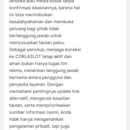
terbuka atau media sosial tanpa
konfirmasi keasliannya, karena hal
ini bisa menimbulkan
kesalahpahaman dan membuka
peluang bagi pihak tidak
bertanggung jawab untuk
menyusupkan tautan palsu.
Sebagai penutup, menjaga koneksi
ke CORLASLOT tetap aktif dan
aman bukan hanya tugas tim
teknis, melainkan tanggung jawab
bersama antara pengguna dan
penyedia layanan. Dengan
memahami pentingnya update link
alternatif, mengecek keaslian
tautan, serta memprioritaskan
sumber informasi resmi, Anda
tidak hanya mengamankan
pengalaman pribadi, tapi juga