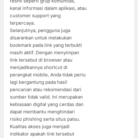
resmi seperti grup komunitas,
kanal informasi dalam aplikasi, atau
customer support yang
terpercaya.
Selanjutnya, pengguna juga
disarankan untuk melakukan
bookmark pada link yang terbukti
masih aktif. Dengan menyimpan
link tersebut di browser atau
menjadikannya shortcut di
perangkat mobile, Anda tidak perlu
lagi bergantung pada hasil
pencarian atau rekomendasi dari
sumber tidak valid. Ini merupakan
kebiasaan digital yang cerdas dan
dapat membantu menghindari
risiko phishing serta situs palsu.
Kualitas akses juga menjadi
indikator apakah link tersebut