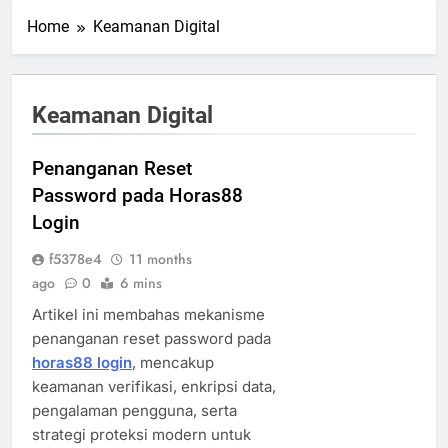
Home
Keamanan Digital
Keamanan Digital
Penanganan Reset
Password pada Horas88
Login
f5378e4
11 months
ago
0
6 mins
Artikel ini membahas mekanisme
penanganan reset password pada
horas88 login
, mencakup
keamanan verifikasi, enkripsi data,
pengalaman pengguna, serta
strategi proteksi modern untuk