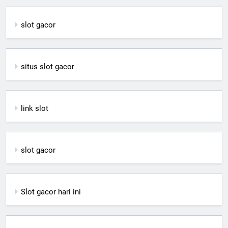
slot gacor
situs slot gacor
link slot
slot gacor
Slot gacor hari ini