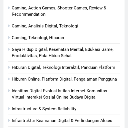
Gaming, Action Games, Shooter Games, Review &
Recommendation
Gaming, Analisis Digital, Teknologi
Gaming, Teknologi, Hiburan
Gaya Hidup Digital, Kesehatan Mental, Edukasi Game,
Produktivitas, Pola Hidup Sehat
Hiburan Digital, Teknologi Interaktif, Panduan Platform
Hiburan Online, Platform Digital, Pengalaman Pengguna
Identitas Digital Evolusi Istilah Internet Komunitas
Virtual Interaksi Sosial Online Budaya Digital
Infrastructure & System Reliability
Infrastruktur Keamanan Digital & Perlindungan Akses