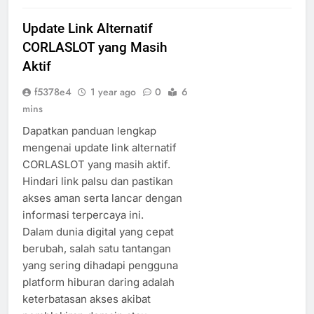
Update Link Alternatif
CORLASLOT yang Masih
Aktif
f5378e4
1 year ago
0
6
mins
Dapatkan panduan lengkap
mengenai update link alternatif
CORLASLOT yang masih aktif.
Hindari link palsu dan pastikan
akses aman serta lancar dengan
informasi terpercaya ini.
Dalam dunia digital yang cepat
berubah, salah satu tantangan
yang sering dihadapi pengguna
platform hiburan daring adalah
keterbatasan akses akibat