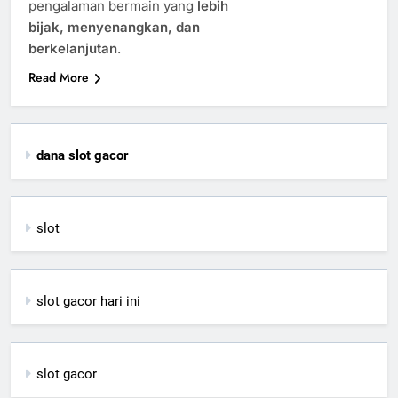
pengalaman bermain yang
lebih
bijak, menyenangkan, dan
berkelanjutan
.
Read More
dana slot gacor
slot
slot gacor hari ini
slot gacor