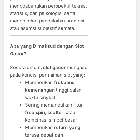
menggabungkan perspektif teknis,
statistik, dan psikologis, serta
menghindari pendekatan promosi
atau asumsi subjektif semata.
Apa yang Dimaksud dengan Slot
Gacor?
Secara umum,
slot gacor
mengacu
pada kondisi permainan slot yang:
Memberikan
frekuensi
kemenangan tinggi
dalam
waktu singkat
Sering memunculkan fitur
free spin
,
scatter
, atau
kombinasi simbol besar
Memberikan
return yang
terasa cepat dan