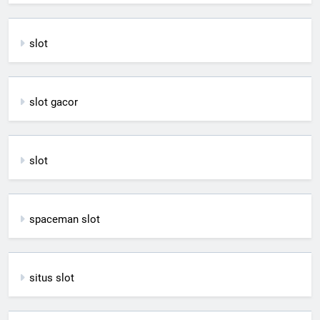
slot
slot gacor
slot
spaceman slot
situs slot