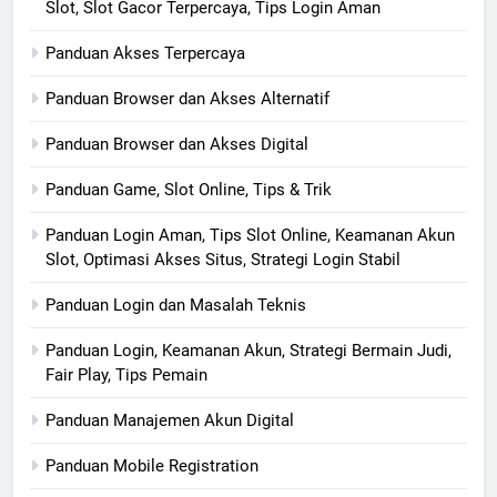
Slot, Slot Gacor Terpercaya, Tips Login Aman
Panduan Akses Terpercaya
Panduan Browser dan Akses Alternatif
Panduan Browser dan Akses Digital
Panduan Game, Slot Online, Tips & Trik
Panduan Login Aman, Tips Slot Online, Keamanan Akun
Slot, Optimasi Akses Situs, Strategi Login Stabil
Panduan Login dan Masalah Teknis
Panduan Login, Keamanan Akun, Strategi Bermain Judi,
Fair Play, Tips Pemain
Panduan Manajemen Akun Digital
Panduan Mobile Registration