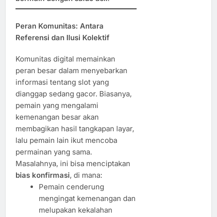
Peran Komunitas: Antara
Referensi dan Ilusi Kolektif
Komunitas digital memainkan
peran besar dalam menyebarkan
informasi tentang slot yang
dianggap sedang gacor. Biasanya,
pemain yang mengalami
kemenangan besar akan
membagikan hasil tangkapan layar,
lalu pemain lain ikut mencoba
permainan yang sama.
Masalahnya, ini bisa menciptakan
bias konfirmasi
, di mana:
Pemain cenderung
mengingat kemenangan dan
melupakan kekalahan