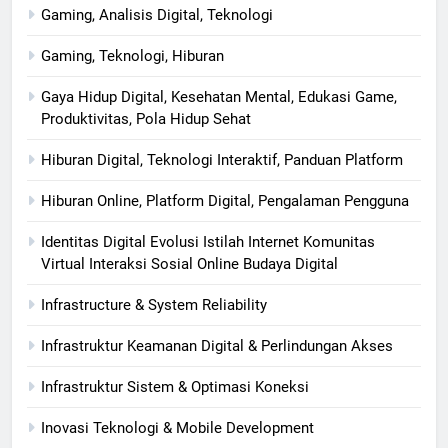
Gaming, Analisis Digital, Teknologi
Gaming, Teknologi, Hiburan
Gaya Hidup Digital, Kesehatan Mental, Edukasi Game,
Produktivitas, Pola Hidup Sehat
Hiburan Digital, Teknologi Interaktif, Panduan Platform
Hiburan Online, Platform Digital, Pengalaman Pengguna
Identitas Digital Evolusi Istilah Internet Komunitas
Virtual Interaksi Sosial Online Budaya Digital
Infrastructure & System Reliability
Infrastruktur Keamanan Digital & Perlindungan Akses
Infrastruktur Sistem & Optimasi Koneksi
Inovasi Teknologi & Mobile Development