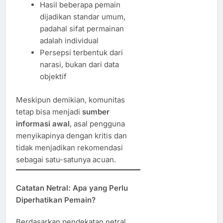
Hasil beberapa pemain
dijadikan standar umum,
padahal sifat permainan
adalah individual
Persepsi terbentuk dari
narasi, bukan dari data
objektif
Meskipun demikian, komunitas
tetap bisa menjadi
sumber
informasi awal
, asal pengguna
menyikapinya dengan kritis dan
tidak menjadikan rekomendasi
sebagai satu-satunya acuan.
Catatan Netral: Apa yang Perlu
Diperhatikan Pemain?
Berdasarkan pendekatan netral,