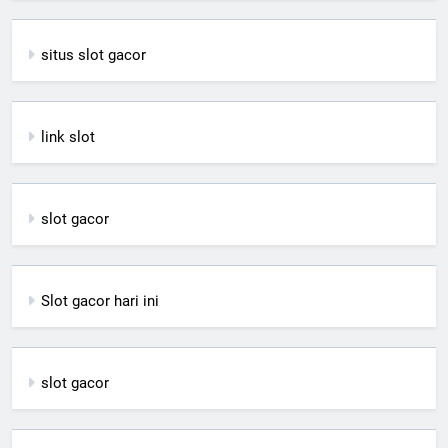
situs slot gacor
link slot
slot gacor
Slot gacor hari ini
slot gacor