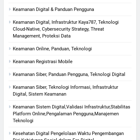
Keamanan Digital & Panduan Pengguna
Keamanan Digital, Infrastruktur Kaya787, Teknologi
Cloud-Native, Cybersecurity Strategy, Threat
Management, Proteksi Data
Keamanan Online, Panduan, Teknologi
Keamanan Registrasi Mobile
Keamanan Siber, Panduan Pengguna, Teknologi Digital
Keamanan Siber, Teknologi Informasi, Infrastruktur
Digital, Sistem Keamanan
Keamanan Sistem Digital,Validasi Infrastruktur,Stabilitas
Platform Online,Pengalaman Pengguna,Manajemen
Teknologi
Kesehatan Digital Pengelolaan Waktu Pengembangan