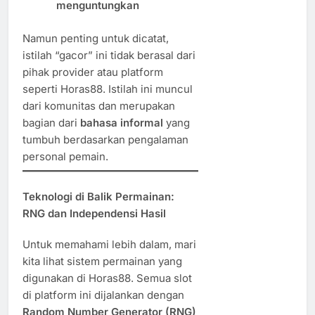
menguntungkan
Namun penting untuk dicatat,
istilah “gacor” ini tidak berasal dari
pihak provider atau platform
seperti Horas88. Istilah ini muncul
dari komunitas dan merupakan
bagian dari
bahasa informal
yang
tumbuh berdasarkan pengalaman
personal pemain.
Teknologi di Balik Permainan:
RNG dan Independensi Hasil
Untuk memahami lebih dalam, mari
kita lihat sistem permainan yang
digunakan di Horas88. Semua slot
di platform ini dijalankan dengan
Random Number Generator (RNG)