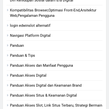
Diri Kehidupan Sosial dalam Era Digital
Kompatibilitas Browser,Optimasi Front-End,Arsitektur
Web,Pengalaman Pengguna
login edwinslot alternatif
Navigasi Platform Digital
Panduan
Panduan & Tips
Panduan Akses dan Manfaat Pengguna
Panduan Akses Digital
Panduan Akses Digital dan Keamanan Brand
Panduan Akses Situs & Keamanan Digital
Panduan Akses Slot, Link Situs Terbaru, Strategi Bermain