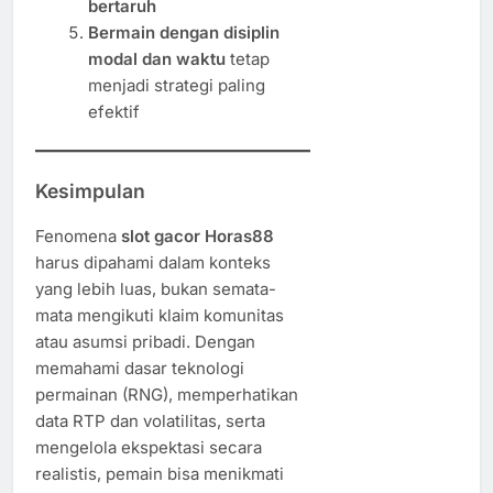
bertaruh
Bermain dengan disiplin
modal dan waktu
tetap
menjadi strategi paling
efektif
Kesimpulan
Fenomena
slot gacor Horas88
harus dipahami dalam konteks
yang lebih luas, bukan semata-
mata mengikuti klaim komunitas
atau asumsi pribadi. Dengan
memahami dasar teknologi
permainan (RNG), memperhatikan
data RTP dan volatilitas, serta
mengelola ekspektasi secara
realistis, pemain bisa menikmati