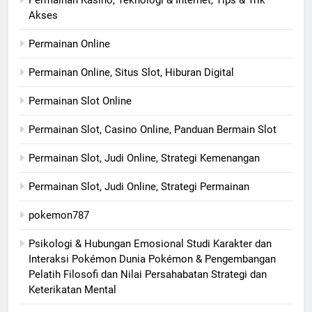
Permainan Kasino, Teknologi & Internet, Tips & Trik
Akses
Permainan Online
Permainan Online, Situs Slot, Hiburan Digital
Permainan Slot Online
Permainan Slot, Casino Online, Panduan Bermain Slot
Permainan Slot, Judi Online, Strategi Kemenangan
Permainan Slot, Judi Online, Strategi Permainan
pokemon787
Psikologi & Hubungan Emosional Studi Karakter dan
Interaksi Pokémon Dunia Pokémon & Pengembangan
Pelatih Filosofi dan Nilai Persahabatan Strategi dan
Keterikatan Mental