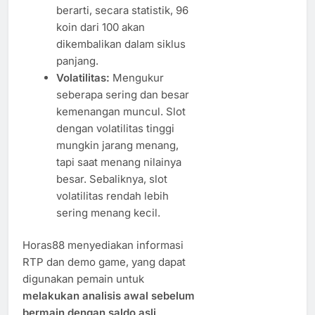
berarti, secara statistik, 96
koin dari 100 akan
dikembalikan dalam siklus
panjang.
Volatilitas:
Mengukur
seberapa sering dan besar
kemenangan muncul. Slot
dengan volatilitas tinggi
mungkin jarang menang,
tapi saat menang nilainya
besar. Sebaliknya, slot
volatilitas rendah lebih
sering menang kecil.
Horas88 menyediakan informasi
RTP dan demo game, yang dapat
digunakan pemain untuk
melakukan analisis awal sebelum
bermain dengan saldo asli
.