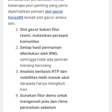
beberapa poin penting yang perlu
diperhatikan pemain
slot gacor
horas88
terkait slot gacor antara
lain:
Slot gacor bukan fitur
resmi, melainkan persepsi
komunitas
Setiap hasil permainan
ditentukan oleh RNG
,
sehingga tidak ada jaminan
menang berulang
Analisis berbasis RTP dan
volatilitas lebih masuk akal
daripada hanya mengikuti
tren
Gunakan fitur demo untuk
mengamati pola dan ritme
permainan sebelum