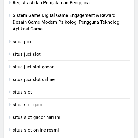
Registrasi dan Pengalaman Pengguna
Sistem Game Digital Game Engagement & Reward
Desain Game Modern Psikologi Pengguna Teknologi
Aplikasi Game
situs judi
situs judi slot
situs judi slot gacor
situs judi slot online
situs slot
situs slot gacor
situs slot gacor hari ini
situs slot online resmi