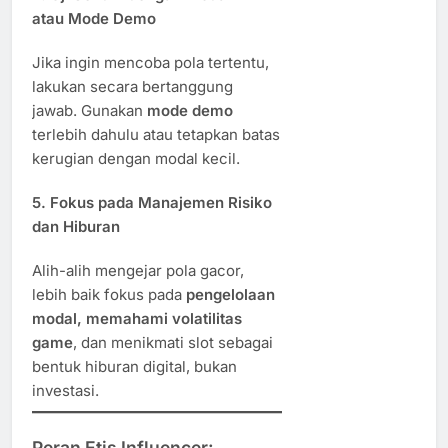
atau Mode Demo
Jika ingin mencoba pola tertentu,
lakukan secara bertanggung
jawab. Gunakan
mode demo
terlebih dahulu atau tetapkan batas
kerugian dengan modal kecil.
5.
Fokus pada Manajemen Risiko
dan Hiburan
Alih-alih mengejar pola gacor,
lebih baik fokus pada
pengelolaan
modal, memahami volatilitas
game
, dan menikmati slot sebagai
bentuk hiburan digital, bukan
investasi.
Peran Etis Influencer: