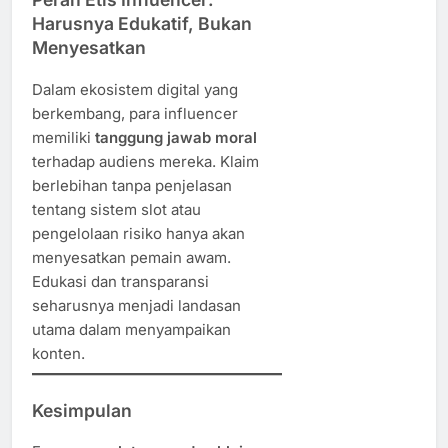
Harusnya Edukatif, Bukan
Menyesatkan
Dalam ekosistem digital yang
berkembang, para influencer
memiliki
tanggung jawab moral
terhadap audiens mereka. Klaim
berlebihan tanpa penjelasan
tentang sistem slot atau
pengelolaan risiko hanya akan
menyesatkan pemain awam.
Edukasi dan transparansi
seharusnya menjadi landasan
utama dalam menyampaikan
konten.
Kesimpulan