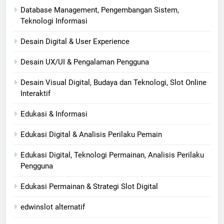
Database Management, Pengembangan Sistem,
Teknologi Informasi
Desain Digital & User Experience
Desain UX/UI & Pengalaman Pengguna
Desain Visual Digital, Budaya dan Teknologi, Slot Online
Interaktif
Edukasi & Informasi
Edukasi Digital & Analisis Perilaku Pemain
Edukasi Digital, Teknologi Permainan, Analisis Perilaku
Pengguna
Edukasi Permainan & Strategi Slot Digital
edwinslot alternatif