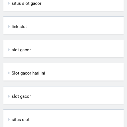
situs slot gacor
link slot
slot gacor
Slot gacor hari ini
slot gacor
situs slot