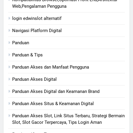
Web,Pengalaman Pengguna
login edwinslot alternatif
Navigasi Platform Digital
Panduan
Panduan & Tips
Panduan Akses dan Manfaat Pengguna
Panduan Akses Digital
Panduan Akses Digital dan Keamanan Brand
Panduan Akses Situs & Keamanan Digital
Panduan Akses Slot, Link Situs Terbaru, Strategi Bermain
Slot, Slot Gacor Terpercaya, Tips Login Aman