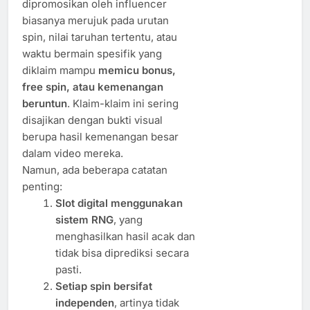
dipromosikan oleh influencer
biasanya merujuk pada urutan
spin, nilai taruhan tertentu, atau
waktu bermain spesifik yang
diklaim mampu
memicu bonus,
free spin, atau kemenangan
beruntun
. Klaim-klaim ini sering
disajikan dengan bukti visual
berupa hasil kemenangan besar
dalam video mereka.
Namun, ada beberapa catatan
penting:
Slot digital menggunakan
sistem RNG
, yang
menghasilkan hasil acak dan
tidak bisa diprediksi secara
pasti.
Setiap spin bersifat
independen
, artinya tidak