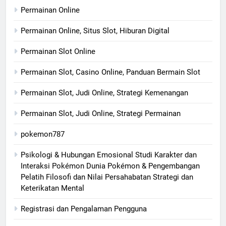
Permainan Online
Permainan Online, Situs Slot, Hiburan Digital
Permainan Slot Online
Permainan Slot, Casino Online, Panduan Bermain Slot
Permainan Slot, Judi Online, Strategi Kemenangan
Permainan Slot, Judi Online, Strategi Permainan
pokemon787
Psikologi & Hubungan Emosional Studi Karakter dan
Interaksi Pokémon Dunia Pokémon & Pengembangan
Pelatih Filosofi dan Nilai Persahabatan Strategi dan
Keterikatan Mental
Registrasi dan Pengalaman Pengguna