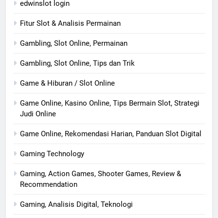
edwinslot login
Fitur Slot & Analisis Permainan
Gambling, Slot Online, Permainan
Gambling, Slot Online, Tips dan Trik
Game & Hiburan / Slot Online
Game Online, Kasino Online, Tips Bermain Slot, Strategi
Judi Online
Game Online, Rekomendasi Harian, Panduan Slot Digital
Gaming Technology
Gaming, Action Games, Shooter Games, Review &
Recommendation
Gaming, Analisis Digital, Teknologi