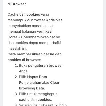
di Browser
Cache dan
cookies
yang
menumpuk di browser Anda bisa
menyebabkan masalah saat
memuat halaman verifikasi
Horas88. Membersihkan cache
dan cookies dapat memperbaiki
masalah ini.
Cara membersihkan cache dan
cookies di browser:
Buka
pengaturan browser
Anda.
Pilih
Hapus Data
Penjelajahan
atau
Clear
Browsing Data
.
Pilih untuk menghapus
cache
dan
cookies
.
Setelah itu, coba untuk login