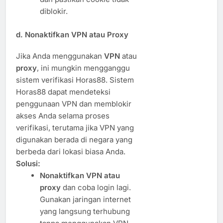
diblokir.
d.
Nonaktifkan VPN atau Proxy
Jika Anda menggunakan
VPN
atau
proxy
, ini mungkin mengganggu
sistem verifikasi Horas88. Sistem
Horas88 dapat mendeteksi
penggunaan VPN dan memblokir
akses Anda selama proses
verifikasi, terutama jika VPN yang
digunakan berada di negara yang
berbeda dari lokasi biasa Anda.
Solusi:
Nonaktifkan VPN atau
proxy
dan coba login lagi.
Gunakan jaringan internet
yang langsung terhubung