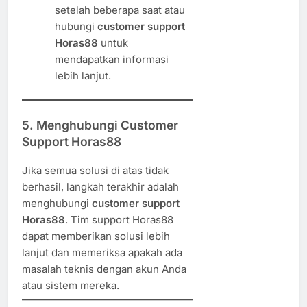
setelah beberapa saat atau
hubungi
customer support
Horas88
untuk
mendapatkan informasi
lebih lanjut.
5. Menghubungi Customer
Support Horas88
Jika semua solusi di atas tidak
berhasil, langkah terakhir adalah
menghubungi
customer support
Horas88
. Tim support Horas88
dapat memberikan solusi lebih
lanjut dan memeriksa apakah ada
masalah teknis dengan akun Anda
atau sistem mereka.