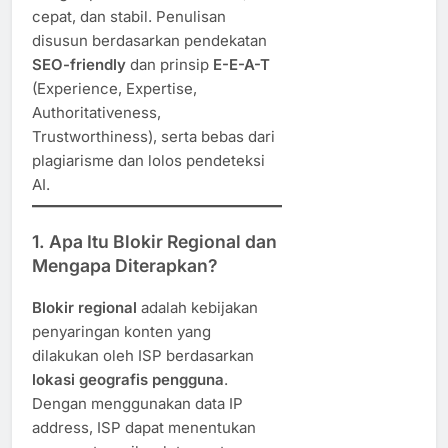
cepat, dan stabil. Penulisan
disusun berdasarkan pendekatan
SEO-friendly
dan prinsip
E-E-A-T
(Experience, Expertise,
Authoritativeness,
Trustworthiness), serta bebas dari
plagiarisme dan lolos pendeteksi
AI.
1. Apa Itu Blokir Regional dan
Mengapa Diterapkan?
Blokir regional
adalah kebijakan
penyaringan konten yang
dilakukan oleh ISP berdasarkan
lokasi geografis pengguna
.
Dengan menggunakan data IP
address, ISP dapat menentukan