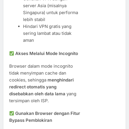
server Asia (misalnya
Singapura) untuk performa
lebih stabil
Hindari VPN gratis yang
sering lambat atau tidak
aman
Akses Melalui Mode Incognito
Browser dalam mode incognito
tidak menyimpan cache dan
cookies, sehingga
menghindari
redirect otomatis yang
disebabkan oleh data lama
yang
tersimpan oleh ISP.
Gunakan Browser dengan Fitur
Bypass Pemblokiran