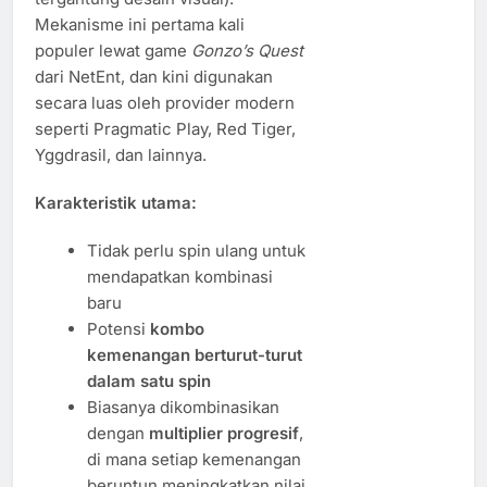
Mekanisme ini pertama kali
populer lewat game
Gonzo’s Quest
dari NetEnt, dan kini digunakan
secara luas oleh provider modern
seperti Pragmatic Play, Red Tiger,
Yggdrasil, dan lainnya.
Karakteristik utama:
Tidak perlu spin ulang untuk
mendapatkan kombinasi
baru
Potensi
kombo
kemenangan berturut-turut
dalam satu spin
Biasanya dikombinasikan
dengan
multiplier progresif
,
di mana setiap kemenangan
beruntun meningkatkan nilai