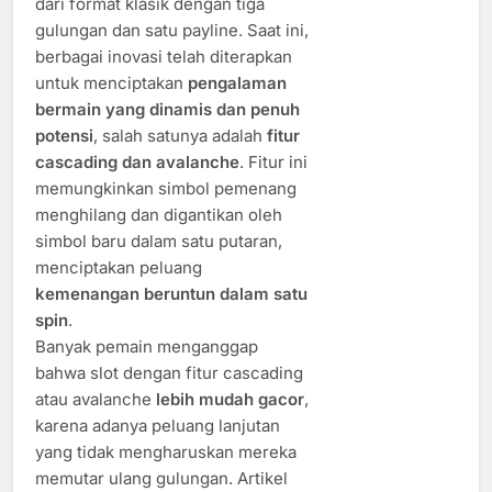
dari format klasik dengan tiga
gulungan dan satu payline. Saat ini,
berbagai inovasi telah diterapkan
untuk menciptakan
pengalaman
bermain yang dinamis dan penuh
potensi
, salah satunya adalah
fitur
cascading dan avalanche
. Fitur ini
memungkinkan simbol pemenang
menghilang dan digantikan oleh
simbol baru dalam satu putaran,
menciptakan peluang
kemenangan beruntun dalam satu
spin
.
Banyak pemain menganggap
bahwa slot dengan fitur cascading
atau avalanche
lebih mudah gacor
,
karena adanya peluang lanjutan
yang tidak mengharuskan mereka
memutar ulang gulungan. Artikel