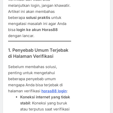
melanjutkan login, jangan khawatir.
Artikel ini akan membahas
beberapa
solusi praktis
untuk
mengatasi masalah ini agar Anda
bisa
login ke akun Horas88
dengan lancar.
1. Penyebab Umum Terjebak
di Halaman Verifikasi
Sebelum membahas solusi,
penting untuk mengetahui
beberapa penyebab umum
mengapa Anda bisa terjebak di
halaman verifikasi
horas88 login
:
Koneksi internet yang tidak
stabil
: Koneksi yang buruk
atau terputus saat verifikasi