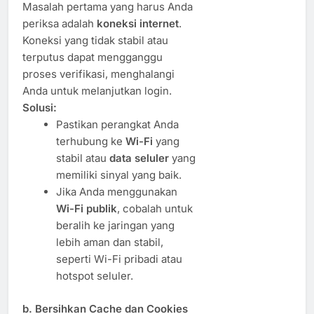
Masalah pertama yang harus Anda
periksa adalah
koneksi internet
.
Koneksi yang tidak stabil atau
terputus dapat mengganggu
proses verifikasi, menghalangi
Anda untuk melanjutkan login.
Solusi:
Pastikan perangkat Anda
terhubung ke
Wi-Fi
yang
stabil atau
data seluler
yang
memiliki sinyal yang baik.
Jika Anda menggunakan
Wi-Fi publik
, cobalah untuk
beralih ke jaringan yang
lebih aman dan stabil,
seperti Wi-Fi pribadi atau
hotspot seluler.
b.
Bersihkan Cache dan Cookies