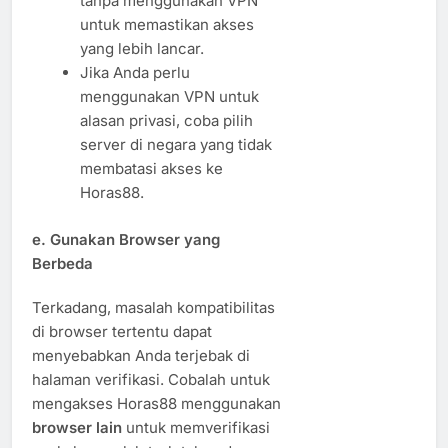
tanpa menggunakan VPN
untuk memastikan akses
yang lebih lancar.
Jika Anda perlu
menggunakan VPN untuk
alasan privasi, coba pilih
server di negara yang tidak
membatasi akses ke
Horas88.
e.
Gunakan Browser yang
Berbeda
Terkadang, masalah kompatibilitas
di browser tertentu dapat
menyebabkan Anda terjebak di
halaman verifikasi. Cobalah untuk
mengakses Horas88 menggunakan
browser lain
untuk memverifikasi