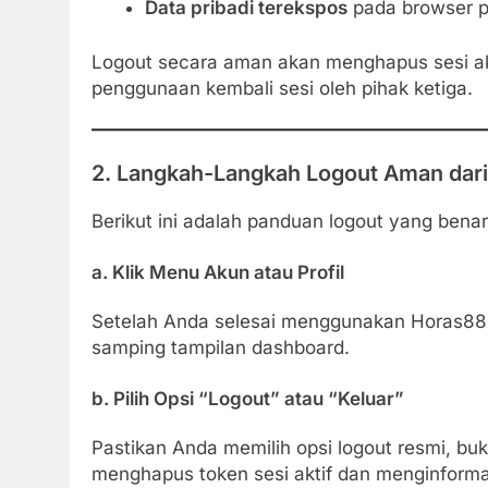
Data pribadi terekspos
pada browser p
Logout secara aman akan menghapus sesi akt
penggunaan kembali sesi oleh pihak ketiga.
2. Langkah-Langkah Logout Aman dar
Berikut ini adalah panduan logout yang bena
a. Klik Menu Akun atau Profil
Setelah Anda selesai menggunakan Horas88, 
samping tampilan dashboard.
b. Pilih Opsi “Logout” atau “Keluar”
Pastikan Anda memilih opsi logout resmi, bu
menghapus token sesi aktif dan menginforma