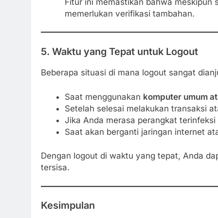
Fitur ini memastikan bahwa meskipun se
memerlukan verifikasi tambahan.
5. Waktu yang Tepat untuk Logout
Beberapa situasi di mana logout sangat dianj
Saat menggunakan
komputer umum at
Setelah selesai melakukan transaksi at
Jika Anda merasa perangkat terinfeks
Saat akan berganti jaringan internet a
Dengan logout di waktu yang tepat, Anda da
tersisa.
Kesimpulan