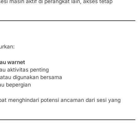
si masih aktif di perangkat lain, akses tetap
urkan:
au warnet
au aktivitas penting
i atau digunakan bersama
tau bepergian
pat menghindari potensi ancaman dari sesi yang