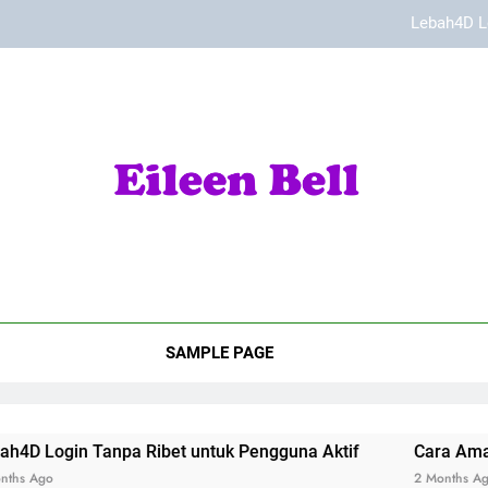
Lebah4D Lo
Cara Aman Daftar Edwinslot di Browser Mobi
Cara Aman Daftar Lebah4D Melalui 
Cara Memastikan EDWINSLOT Link Alter
Lebah4D Lo
Cara Aman Daftar Edwinslot di Browser Mobi
een Bell
nspirasi Gaya Hidup Dan Konten Menarik Di Blog Eileen Bell.
Cara Aman Daftar Lebah4D Melalui 
SAMPLE PAGE
anpa Ribet untuk Pengguna Aktif
Cara Aman Daftar Edw
2 Months Ago