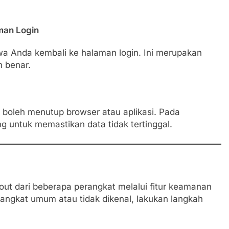
man Login
a Anda kembali ke halaman login. Ini merupakan
n benar.
 boleh menutup browser atau aplikasi. Pada
g untuk memastikan data tidak tertinggal.
t dari beberapa perangkat melalui fitur keamanan
rangkat umum atau tidak dikenal, lakukan langkah