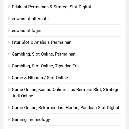
Edukasi Permainan & Strategi Slot Digital
edwinslot alternatif
edwinslot login
Fitur Slot & Analisis Permainan
Gambling, Slot Online, Permainan
Gambling, Slot Online, Tips dan Trik
Game & Hiburan / Slot Online
Game Online, Kasino Online, Tips Bermain Slot, Strategi
Judi Online
Game Online, Rekomendasi Harian, Panduan Slot Digital
Gaming Technology