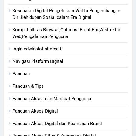
Kesehatan Digital Pengelolaan Waktu Pengembangan
Diri Kehidupan Sosial dalam Era Digital
Kompatibilitas Browser,Optimasi Front-End,Arsitektur
Web,Pengalaman Pengguna
login edwinslot alternatif
Navigasi Platform Digital
Panduan
Panduan & Tips
Panduan Akses dan Manfaat Pengguna
Panduan Akses Digital
Panduan Akses Digital dan Keamanan Brand