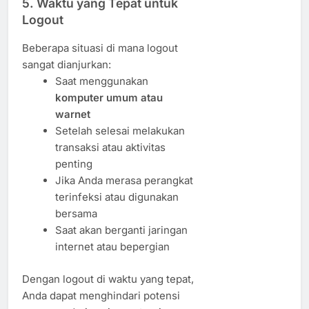
5. Waktu yang Tepat untuk
Logout
Beberapa situasi di mana logout
sangat dianjurkan:
Saat menggunakan
komputer umum atau
warnet
Setelah selesai melakukan
transaksi atau aktivitas
penting
Jika Anda merasa perangkat
terinfeksi atau digunakan
bersama
Saat akan berganti jaringan
internet atau bepergian
Dengan logout di waktu yang tepat,
Anda dapat menghindari potensi