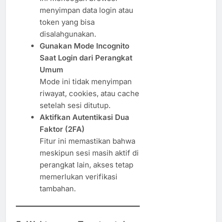
menyimpan data login atau
token yang bisa
disalahgunakan.
Gunakan Mode Incognito
Saat Login dari Perangkat
Umum
Mode ini tidak menyimpan
riwayat, cookies, atau cache
setelah sesi ditutup.
Aktifkan Autentikasi Dua
Faktor (2FA)
Fitur ini memastikan bahwa
meskipun sesi masih aktif di
perangkat lain, akses tetap
memerlukan verifikasi
tambahan.