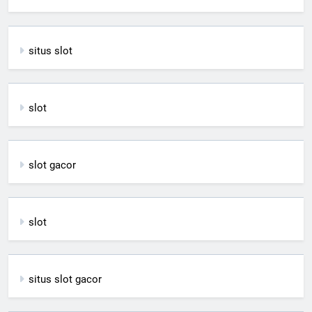
situs slot
slot
slot gacor
slot
situs slot gacor