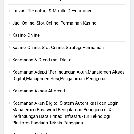
Inovasi Teknologi & Mobile Development
Judi Online, Slot Online, Permainan Kasino
Kasino Online
Kasino Online, Slot Online, Strategi Permainan
Keamanan & Otentikasi Digital
Keamanan Adaptif,Perlindungan Akun,Manajemen Akses
Digital,Manajemen Sesi,Pengalaman Pengguna
Keamanan Akses Alternatif
Keamanan Akun Digital Sistem Autentikasi dan Login
Manajemen Password Pengalaman Pengguna (UX)
Perlindungan Data Pribadi Infrastruktur Teknologi
Platform Panduan Teknis Pengguna