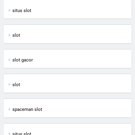
situs slot
slot
slot gacor
slot
spaceman slot
situs slot