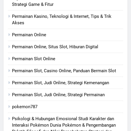
Strategi Game & Fitur
Permainan Kasino, Teknologi & Internet, Tips & Trik
Akses
Permainan Online
Permainan Online, Situs Slot, Hiburan Digital
Permainan Slot Online
Permainan Slot, Casino Online, Panduan Bermain Slot
Permainan Slot, Judi Online, Strategi Kemenangan
Permainan Slot, Judi Online, Strategi Permainan
pokemon787
Psikologi & Hubungan Emosional Studi Karakter dan
Interaksi Pokémon Dunia Pokémon & Pengembangan