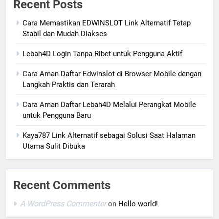
Recent Posts
Cara Memastikan EDWINSLOT Link Alternatif Tetap
Stabil dan Mudah Diakses
Lebah4D Login Tanpa Ribet untuk Pengguna Aktif
Cara Aman Daftar Edwinslot di Browser Mobile dengan
Langkah Praktis dan Terarah
Cara Aman Daftar Lebah4D Melalui Perangkat Mobile
untuk Pengguna Baru
Kaya787 Link Alternatif sebagai Solusi Saat Halaman
Utama Sulit Dibuka
Recent Comments
A WordPress Commenter
on
Hello world!