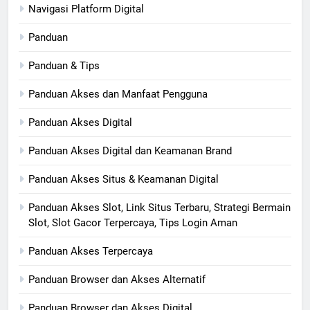
Navigasi Platform Digital
Panduan
Panduan & Tips
Panduan Akses dan Manfaat Pengguna
Panduan Akses Digital
Panduan Akses Digital dan Keamanan Brand
Panduan Akses Situs & Keamanan Digital
Panduan Akses Slot, Link Situs Terbaru, Strategi Bermain
Slot, Slot Gacor Terpercaya, Tips Login Aman
Panduan Akses Terpercaya
Panduan Browser dan Akses Alternatif
Panduan Browser dan Akses Digital