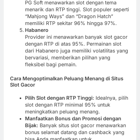
PG Soft menawarkan slot dengan tema
menarik dan RTP tinggi. Slot populer seperti
“Mahjong Ways” dan “Dragon Hatch”
memiliki RTP sekitar 96% hingga 97%.
Habanero
Provider ini menawarkan banyak slot gacor
dengan RTP di atas 95%. Permainan slot
dari Habanero juga memiliki volatilitas yang
bervariasi, memberikan pilihan yang
fleksibel bagi pemain.
Cara Mengoptimalkan Peluang Menang di Situs
Slot Gacor
Pilih Slot dengan RTP Tinggi:
Idealnya, pilih
slot dengan RTP minimal 95% untuk
meningkatkan peluang menang.
Manfaatkan Bonus dan Promosi dengan
Bijak:
Banyak situs slot gacor menawarkan
bonus selamat datang dan cashback yang
bisa Anda manfaatkan untuk