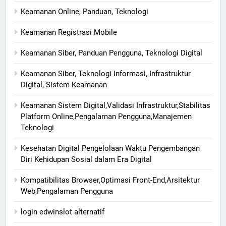
Keamanan Online, Panduan, Teknologi
Keamanan Registrasi Mobile
Keamanan Siber, Panduan Pengguna, Teknologi Digital
Keamanan Siber, Teknologi Informasi, Infrastruktur
Digital, Sistem Keamanan
Keamanan Sistem Digital,Validasi Infrastruktur,Stabilitas
Platform Online,Pengalaman Pengguna,Manajemen
Teknologi
Kesehatan Digital Pengelolaan Waktu Pengembangan
Diri Kehidupan Sosial dalam Era Digital
Kompatibilitas Browser,Optimasi Front-End,Arsitektur
Web,Pengalaman Pengguna
login edwinslot alternatif