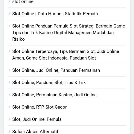
slot online
Slot Online | Data Harian | Statistik Pemain
Slot Online Panduan Pemula Slot Strategi Bermain Game
Tips dan Trik Kasino Digital Manajemen Modal dan
Risiko
Slot Online Terpercaya, Tips Bermain Slot, Judi Online
Aman, Game Slot Indonesia, Panduan Slot
Slot Online, Judi Online, Panduan Permainan
Slot Online, Panduan Slot, Tips & Trik
Slot Online, Permainan Kasino, Judi Online
Slot Online, RTP, Slot Gacor
Slot, Judi Online, Pemula
Solusi Akses Alternatif