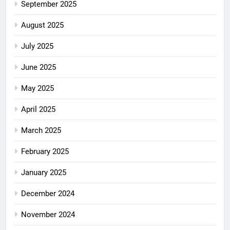
September 2025
August 2025
July 2025
June 2025
May 2025
April 2025
March 2025
February 2025
January 2025
December 2024
November 2024