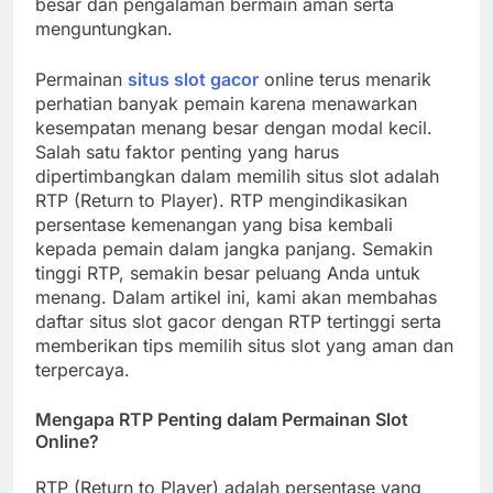
besar dan pengalaman bermain aman serta
menguntungkan.
Permainan
situs slot gacor
online terus menarik
perhatian banyak pemain karena menawarkan
kesempatan menang besar dengan modal kecil.
Salah satu faktor penting yang harus
dipertimbangkan dalam memilih situs slot adalah
RTP (Return to Player). RTP mengindikasikan
persentase kemenangan yang bisa kembali
kepada pemain dalam jangka panjang. Semakin
tinggi RTP, semakin besar peluang Anda untuk
menang. Dalam artikel ini, kami akan membahas
daftar situs slot gacor dengan RTP tertinggi serta
memberikan tips memilih situs slot yang aman dan
terpercaya.
Mengapa RTP Penting dalam Permainan Slot
Online?
RTP (Return to Player) adalah persentase yang