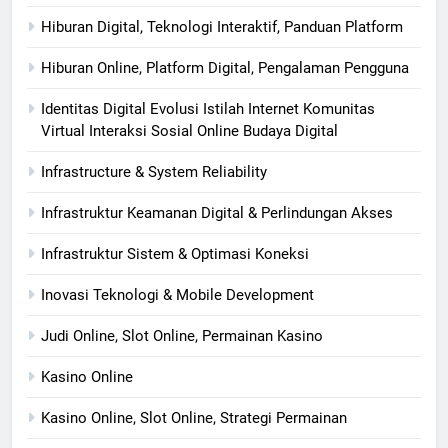
Hiburan Digital, Teknologi Interaktif, Panduan Platform
Hiburan Online, Platform Digital, Pengalaman Pengguna
Identitas Digital Evolusi Istilah Internet Komunitas
Virtual Interaksi Sosial Online Budaya Digital
Infrastructure & System Reliability
Infrastruktur Keamanan Digital & Perlindungan Akses
Infrastruktur Sistem & Optimasi Koneksi
Inovasi Teknologi & Mobile Development
Judi Online, Slot Online, Permainan Kasino
Kasino Online
Kasino Online, Slot Online, Strategi Permainan