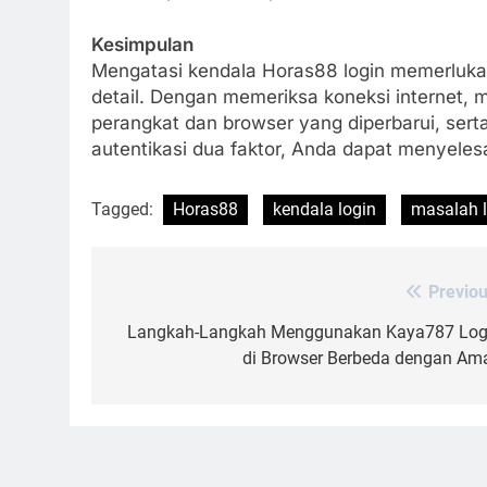
Kesimpulan
Mengatasi kendala Horas88 login memerlukan
detail. Dengan memeriksa koneksi internet,
perangkat dan browser yang diperbarui, serta
autentikasi dua faktor, Anda dapat menyele
Tagged:
Horas88
kendala login
masalah 
Previou
Post
navigation
Langkah-Langkah Menggunakan Kaya787 Log
di Browser Berbeda dengan Am