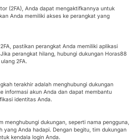
tor (2FA), Anda dapat mengaktifkannya untuk
kan Anda memiliki akses ke perangkat yang
FA, pastikan perangkat Anda memiliki aplikasi
. Jika perangkat hilang, hubungi dukungan Horas88
ulang 2FA.
langkah terakhir adalah menghubungi dukungan
ke informasi akun Anda dan dapat membantu
kasi identitas Anda.
lum menghubungi dukungan, seperti nama pengguna,
lah yang Anda hadapi. Dengan begitu, tim dukungan
tuk kendala login Anda.