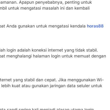
keamanan. Apapun penyebabnya, penting untuk
bil untuk mengatasi masalah ini dan kembali
dapat Anda gunakan untuk mengatasi kendala
horas88
 login adalah koneksi internet yang tidak stabil.
apat menghalangi halaman login untuk memuat dengan
nternet yang stabil dan cepat. Jika menggunakan Wi-
 lebih kuat atau gunakan jaringan data seluler untuk
a sandi sering kali menjadi alasan utama login