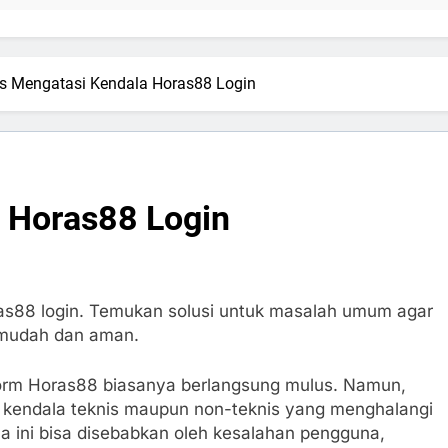
s Mengatasi Kendala Horas88 Login
 Horas88 Login
oras88 login. Temukan solusi untuk masalah umum agar
 mudah dan aman.
form Horas88 biasanya berlangsung mulus. Namun,
kendala teknis maupun non-teknis yang menghalangi
 ini bisa disebabkan oleh kesalahan pengguna,