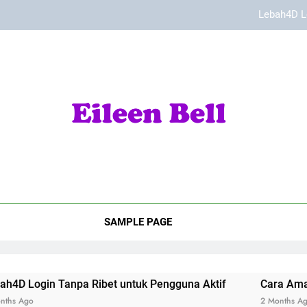
Lebah4D Lo
Cara Aman Daftar Edwinslot di Browser Mobi
Cara Aman Daftar Lebah4D Melalui 
Cara Memastikan EDWINSLOT Link Alter
Lebah4D Lo
Cara Aman Daftar Edwinslot di Browser Mobi
een Bell
nspirasi Gaya Hidup Dan Konten Menarik Di Blog Eileen Bell.
Cara Aman Daftar Lebah4D Melalui 
SAMPLE PAGE
anpa Ribet untuk Pengguna Aktif
Cara Aman Daftar Edw
2 Months Ago