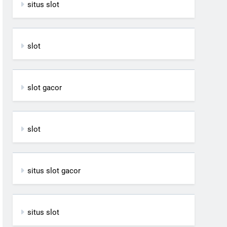
situs slot
slot
slot gacor
slot
situs slot gacor
situs slot