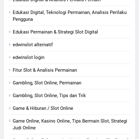
Edukasi Digital, Teknologi Permainan, Analisis Perilaku
Pengguna
Edukasi Permainan & Strategi Slot Digital
edwinslot alternatif
edwinslot login
Fitur Slot & Analisis Permainan
Gambling, Slot Online, Permainan
Gambling, Slot Online, Tips dan Trik
Game & Hiburan / Slot Online
Game Online, Kasino Online, Tips Bermain Slot, Strategi
Judi Online