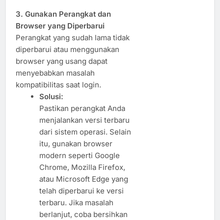
3. Gunakan Perangkat dan
Browser yang Diperbarui
Perangkat yang sudah lama tidak
diperbarui atau menggunakan
browser yang usang dapat
menyebabkan masalah
kompatibilitas saat login.
Solusi:
Pastikan perangkat Anda
menjalankan versi terbaru
dari sistem operasi. Selain
itu, gunakan browser
modern seperti Google
Chrome, Mozilla Firefox,
atau Microsoft Edge yang
telah diperbarui ke versi
terbaru. Jika masalah
berlanjut, coba bersihkan