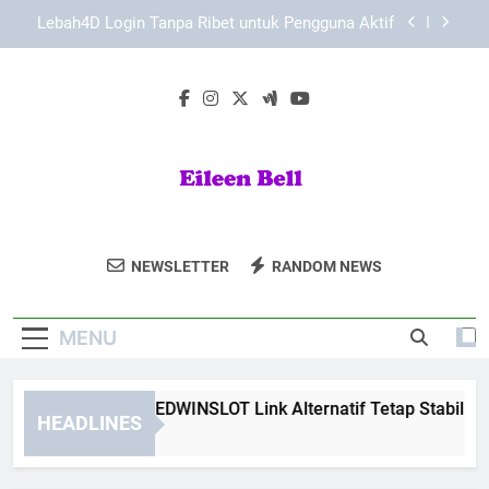
Skip
Cara Aman Daftar Edwinslot di Browser Mobile
to
dengan Langkah Praktis dan Terarah
content
Cara Aman Daftar Lebah4D Melalui Perangkat
Mobile untuk Pengguna Baru
Cara Memastikan EDWINSLOT Link Alternatif
Tetap Stabil dan Mudah Diakses
Lebah4D Login Tanpa Ribet untuk Pengguna Aktif
Cara Aman Daftar Edwinslot di Browser Mobile
dengan Langkah Praktis dan Terarah
Eileen Bell
Dapatkan Inspirasi Gaya Hidup Dan Konten
Cara Aman Daftar Lebah4D Melalui Perangkat
NEWSLETTER
RANDOM NEWS
Mobile untuk Pengguna Baru
Menarik Di Blog Eileen Bell.
MENU
ra Memastikan EDWINSLOT Link Alternatif Tetap Stabil dan 
HEADLINES
Month Ago