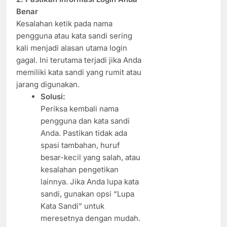
Benar
Kesalahan ketik pada nama
pengguna atau kata sandi sering
kali menjadi alasan utama login
gagal. Ini terutama terjadi jika Anda
memiliki kata sandi yang rumit atau
jarang digunakan.
Solusi:
Periksa kembali nama
pengguna dan kata sandi
Anda. Pastikan tidak ada
spasi tambahan, huruf
besar-kecil yang salah, atau
kesalahan pengetikan
lainnya. Jika Anda lupa kata
sandi, gunakan opsi “Lupa
Kata Sandi” untuk
meresetnya dengan mudah.