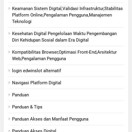
Keamanan Sistem Digital,Validasi Infrastruktur,Stabilitas
Platform Online,Pengalaman Pengguna,Manajemen
Teknologi
Kesehatan Digital Pengelolaan Waktu Pengembangan
Diri Kehidupan Sosial dalam Era Digital
Kompatibilitas Browser,Optimasi Front-End,Arsitektur
Web,Pengalaman Pengguna
login edwinslot alternatif
Navigasi Platform Digital
Panduan
Panduan & Tips
Panduan Akses dan Manfaat Pengguna
Panduan Akses Digital