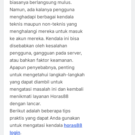
biasanya berlangsung mulus.
Namun, ada kalanya pengguna
menghadapi berbagai kendala
teknis maupun non-teknis yang
menghalangi mereka untuk masuk
ke akun mereka. Kendala ini bisa
disebabkan oleh kesalahan
pengguna, gangguan pada server,
atau bahkan faktor keamanan.
Apapun penyebabnya, penting
untuk mengetahui langkah-langkah
yang dapat diambil untuk
mengatasi masalah ini dan kembali
menikmati layanan Horas88
dengan lancar.
Berikut adalah beberapa tips
praktis yang dapat Anda gunakan
untuk mengatasi kendala
horas88
login
.