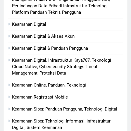
Perlindungan Data Pribadi Infrastruktur Teknologi
Platform Panduan Teknis Pengguna
Keamanan Digital
Keamanan Digital & Akses Akun
Keamanan Digital & Panduan Pengguna
Keamanan Digital, Infrastruktur Kaya787, Teknologi
Cloud-Native, Cybersecurity Strategy, Threat
Management, Proteksi Data
Keamanan Online, Panduan, Teknologi
Keamanan Registrasi Mobile
Keamanan Siber, Panduan Pengguna, Teknologi Digital
Keamanan Siber, Teknologi Informasi, Infrastruktur
Digital, Sistem Keamanan