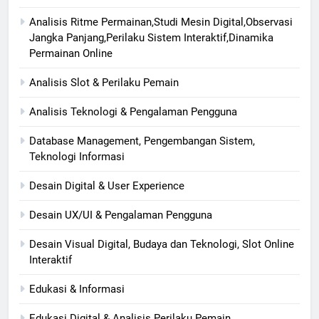
Analisis Ritme Permainan,Studi Mesin Digital,Observasi
Jangka Panjang,Perilaku Sistem Interaktif,Dinamika
Permainan Online
Analisis Slot & Perilaku Pemain
Analisis Teknologi & Pengalaman Pengguna
Database Management, Pengembangan Sistem,
Teknologi Informasi
Desain Digital & User Experience
Desain UX/UI & Pengalaman Pengguna
Desain Visual Digital, Budaya dan Teknologi, Slot Online
Interaktif
Edukasi & Informasi
Edukasi Digital & Analisis Perilaku Pemain