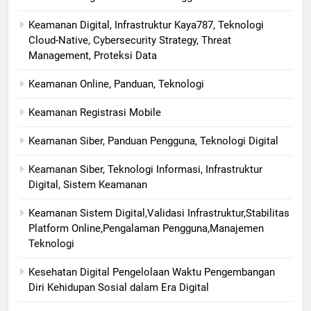
Keamanan Digital, Infrastruktur Kaya787, Teknologi
Cloud-Native, Cybersecurity Strategy, Threat
Management, Proteksi Data
Keamanan Online, Panduan, Teknologi
Keamanan Registrasi Mobile
Keamanan Siber, Panduan Pengguna, Teknologi Digital
Keamanan Siber, Teknologi Informasi, Infrastruktur
Digital, Sistem Keamanan
Keamanan Sistem Digital,Validasi Infrastruktur,Stabilitas
Platform Online,Pengalaman Pengguna,Manajemen
Teknologi
Kesehatan Digital Pengelolaan Waktu Pengembangan
Diri Kehidupan Sosial dalam Era Digital