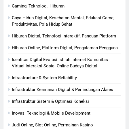
Gaming, Teknologi, Hiburan
Gaya Hidup Digital, Kesehatan Mental, Edukasi Game,
Produktivitas, Pola Hidup Sehat
Hiburan Digital, Teknologi Interaktif, Panduan Platform
Hiburan Online, Platform Digital, Pengalaman Pengguna
Identitas Digital Evolusi Istilah Internet Komunitas
Virtual Interaksi Sosial Online Budaya Digital
Infrastructure & System Reliability
Infrastruktur Keamanan Digital & Perlindungan Akses
Infrastruktur Sistem & Optimasi Koneksi
Inovasi Teknologi & Mobile Development
Judi Online, Slot Online, Permainan Kasino