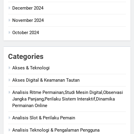
December 2024
November 2024
October 2024
Categories
Akses & Teknologi
Akses Digital & Keamanan Tautan
Analisis Ritme Permainan,Studi Mesin Digital,Observasi
Jangka Panjang,Perilaku Sistem Interaktif,Dinamika
Permainan Online
Analisis Slot & Perilaku Pemain
Analisis Teknologi & Pengalaman Pengguna