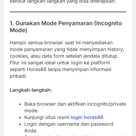
berikut langkah-langkah yang bisa diterapkan:
1. Gunakan Mode Penyamaran (Incognito
Mode)
Hampir semua browser saat ini menyediakan
mode penyamaran yang tidak menyimpan history,
cookies, atau data form setelah jendela ditutup.
Fitur ini sangat ideal untuk login ke platform
seperti Horas88 tanpa menyimpan informasi
pribadi.
Langkah-langkah:
Buka browser dan aktifkan incognito/private
mode.
Kunjungi situs resmi
login horas88
.
Login dengan username dan password
Anda.