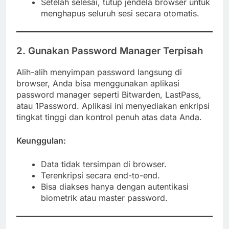
Setelah selesai, tutup jendela browser untuk
menghapus seluruh sesi secara otomatis.
2. Gunakan Password Manager Terpisah
Alih-alih menyimpan password langsung di
browser, Anda bisa menggunakan aplikasi
password manager seperti Bitwarden, LastPass,
atau 1Password. Aplikasi ini menyediakan enkripsi
tingkat tinggi dan kontrol penuh atas data Anda.
Keunggulan:
Data tidak tersimpan di browser.
Terenkripsi secara end-to-end.
Bisa diakses hanya dengan autentikasi
biometrik atau master password.