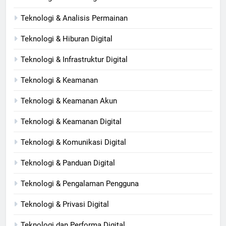
Teknologi & Analisis Permainan
Teknologi & Hiburan Digital
Teknologi & Infrastruktur Digital
Teknologi & Keamanan
Teknologi & Keamanan Akun
Teknologi & Keamanan Digital
Teknologi & Komunikasi Digital
Teknologi & Panduan Digital
Teknologi & Pengalaman Pengguna
Teknologi & Privasi Digital
Teknologi dan Performa Digital