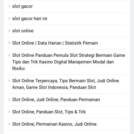
slot gacor
slot gacor hari ini
slot online
Slot Online | Data Harian | Statistik Pemain
Slot Online Panduan Pemula Slot Strategi Bermain Game
Tips dan Trik Kasino Digital Manajemen Modal dan
Risiko
Slot Online Terpercaya, Tips Bermain Slot, Judi Online
Aman, Game Slot Indonesia, Panduan Slot
Slot Online, Judi Online, Panduan Permainan
Slot Online, Panduan Slot, Tips & Trik
Slot Online, Permainan Kasino, Judi Online