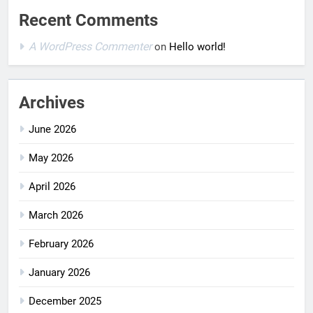
Recent Comments
A WordPress Commenter
on
Hello world!
Archives
June 2026
May 2026
April 2026
March 2026
February 2026
January 2026
December 2025