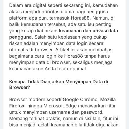
Dalam era digital seperti sekarang ini, kemudahan
akses menjadi prioritas utama bagi pengguna
platform apa pun, termasuk Horas88. Namun, di
balik kemudahan tersebut, ada satu isu penting
yang kerap diabaikan:
keamanan dan privasi data
pengguna.
Salah satu kebiasaan yang cukup
riskan adalah menyimpan data login secara
otomatis di browser. Artikel ini akan membahas
bagaimana cara login ke Horas88 tanpa harus
menyimpan data di browser, sekaligus menjaga
keamanan akun Anda tetap optimal.
Kenapa Tidak Dianjurkan Menyimpan Data di
Browser?
Browser modern seperti Google Chrome, Mozilla
Firefox, hingga Microsoft Edge menawarkan fitur
untuk menyimpan username dan password.
Memang terlihat praktis, namun di sisi lain, fitur ini
bisa menjadi celah keamanan bila tidak digunakan