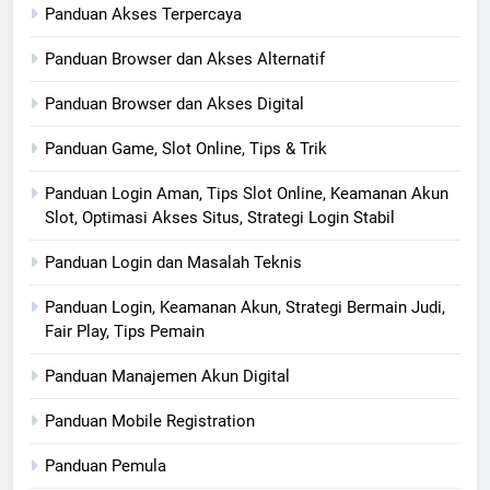
Panduan Akses Terpercaya
Panduan Browser dan Akses Alternatif
Panduan Browser dan Akses Digital
Panduan Game, Slot Online, Tips & Trik
Panduan Login Aman, Tips Slot Online, Keamanan Akun
Slot, Optimasi Akses Situs, Strategi Login Stabil
Panduan Login dan Masalah Teknis
Panduan Login, Keamanan Akun, Strategi Bermain Judi,
Fair Play, Tips Pemain
Panduan Manajemen Akun Digital
Panduan Mobile Registration
Panduan Pemula