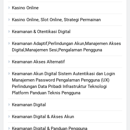
Kasino Online
Kasino Online, Slot Online, Strategi Permainan
Keamanan & Otentikasi Digital
Keamanan Adaptif,Perlindungan Akun,Manajemen Akses
Digital,Manajemen Sesi,Pengalaman Pengguna
Keamanan Akses Alternatif
Keamanan Akun Digital Sistem Autentikasi dan Login
Manajemen Password Pengalaman Pengguna (UX)
Perlindungan Data Pribadi Infrastruktur Teknologi
Platform Panduan Teknis Pengguna
Keamanan Digital
Keamanan Digital & Akses Akun
Keamanan Digital & Panduan Pengguna