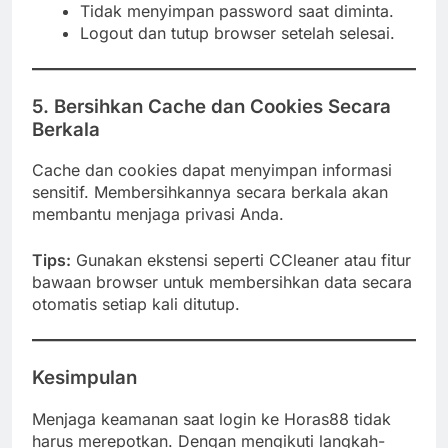
Tidak menyimpan password saat diminta.
Logout dan tutup browser setelah selesai.
5. Bersihkan Cache dan Cookies Secara
Berkala
Cache dan cookies dapat menyimpan informasi
sensitif. Membersihkannya secara berkala akan
membantu menjaga privasi Anda.
Tips:
Gunakan ekstensi seperti CCleaner atau fitur
bawaan browser untuk membersihkan data secara
otomatis setiap kali ditutup.
Kesimpulan
Menjaga keamanan saat login ke Horas88 tidak
harus merepotkan. Dengan mengikuti langkah-