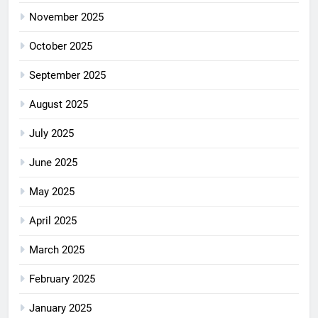
November 2025
October 2025
September 2025
August 2025
July 2025
June 2025
May 2025
April 2025
March 2025
February 2025
January 2025