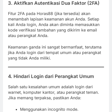
3. Aktifkan Autentikasi Dua Faktor (2FA)
Fitur 2FA pada Horas88 (jika tersedia) akan
menambah lapisan keamanan akun Anda. Setiap
kali Anda login, Anda akan diminta memasukkan
kode verifikasi tambahan yang dikirim ke email
atau perangkat Anda.
Keamanan ganda ini sangat bermanfaat, terutama
jika Anda login dari tempat umum atau perangkat
yang tidak Anda miliki.
4. Hindari Login dari Perangkat Umum
Salah satu kesalahan umum adalah login dari
warnet, komputer kantor, atau perangkat teman.
Jika memang terpaksa, pastikan Anda:
Menggunakan incognito mode.