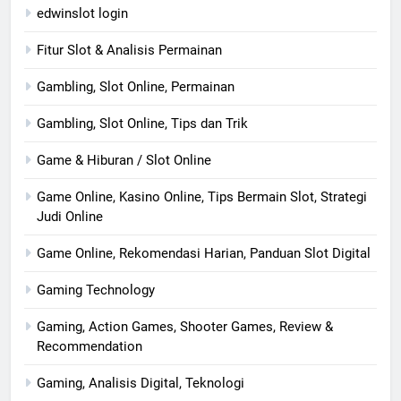
edwinslot login
Fitur Slot & Analisis Permainan
Gambling, Slot Online, Permainan
Gambling, Slot Online, Tips dan Trik
Game & Hiburan / Slot Online
Game Online, Kasino Online, Tips Bermain Slot, Strategi
Judi Online
Game Online, Rekomendasi Harian, Panduan Slot Digital
Gaming Technology
Gaming, Action Games, Shooter Games, Review &
Recommendation
Gaming, Analisis Digital, Teknologi