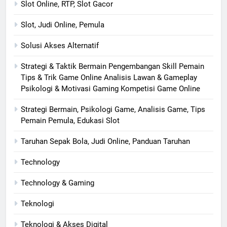
Slot Online, RTP, Slot Gacor
Slot, Judi Online, Pemula
Solusi Akses Alternatif
Strategi & Taktik Bermain Pengembangan Skill Pemain
Tips & Trik Game Online Analisis Lawan & Gameplay
Psikologi & Motivasi Gaming Kompetisi Game Online
Strategi Bermain, Psikologi Game, Analisis Game, Tips
Pemain Pemula, Edukasi Slot
Taruhan Sepak Bola, Judi Online, Panduan Taruhan
Technology
Technology & Gaming
Teknologi
Teknologi & Akses Digital