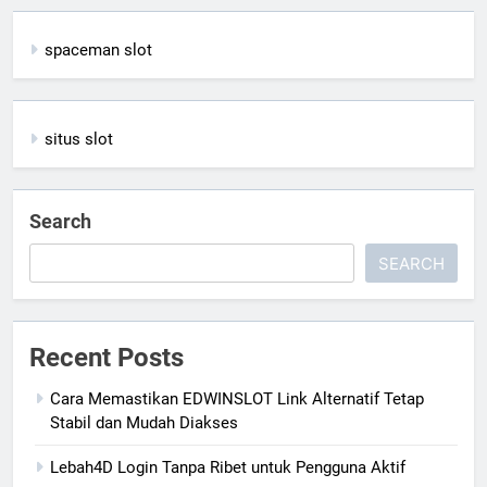
spaceman slot
situs slot
Search
SEARCH
Recent Posts
Cara Memastikan EDWINSLOT Link Alternatif Tetap
Stabil dan Mudah Diakses
Lebah4D Login Tanpa Ribet untuk Pengguna Aktif