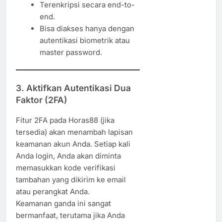
Terenkripsi secara end-to-
end.
Bisa diakses hanya dengan
autentikasi biometrik atau
master password.
3. Aktifkan Autentikasi Dua
Faktor (2FA)
Fitur 2FA pada Horas88 (jika
tersedia) akan menambah lapisan
keamanan akun Anda. Setiap kali
Anda login, Anda akan diminta
memasukkan kode verifikasi
tambahan yang dikirim ke email
atau perangkat Anda.
Keamanan ganda ini sangat
bermanfaat, terutama jika Anda