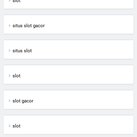
slot
situs slot gacor
situs slot
slot
slot gacor
slot