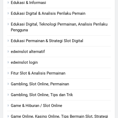
Edukasi & Informasi
Edukasi Digital & Analisis Perilaku Pemain
Edukasi Digital, Teknologi Permainan, Analisis Perilaku
Pengguna
Edukasi Permainan & Strategi Slot Digital
edwinslot alternatif
edwinslot login
Fitur Slot & Analisis Permainan
Gambling, Slot Online, Permainan
Gambling, Slot Online, Tips dan Trik
Game & Hiburan / Slot Online
Game Online, Kasino Online, Tips Bermain Slot, Strategi