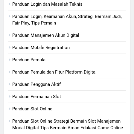
Panduan Login dan Masalah Teknis
Panduan Login, Keamanan Akun, Strategi Bermain Judi,
Fair Play, Tips Pemain
Panduan Manajemen Akun Digital
Panduan Mobile Registration
Panduan Pemula
Panduan Pemula dan Fitur Platform Digital
Panduan Pengguna Aktif
Panduan Permainan Slot
Panduan Slot Online
Panduan Slot Online Strategi Bermain Slot Manajemen
Modal Digital Tips Bermain Aman Edukasi Game Online