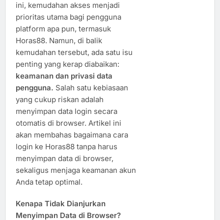
ini, kemudahan akses menjadi
prioritas utama bagi pengguna
platform apa pun, termasuk
Horas88. Namun, di balik
kemudahan tersebut, ada satu isu
penting yang kerap diabaikan:
keamanan dan privasi data
pengguna.
Salah satu kebiasaan
yang cukup riskan adalah
menyimpan data login secara
otomatis di browser. Artikel ini
akan membahas bagaimana cara
login ke Horas88 tanpa harus
menyimpan data di browser,
sekaligus menjaga keamanan akun
Anda tetap optimal.
Kenapa Tidak Dianjurkan
Menyimpan Data di Browser?