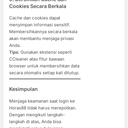
Cookies Secara Berkala
Cache dan cookies dapat
menyimpan informasi sensitif.
Membersihkannya secara berkala
akan membantu menjaga privasi
Anda.
Tips:
Gunakan ekstensi seperti
CCleaner atau fitur bawaan
browser untuk membersihkan data
secara otomatis setiap kali ditutup.
Kesimpulan
Menjaga keamanan saat login ke
Horas88 tidak harus merepotkan.
Dengan mengikuti langkah-
langkah di atas, Anda bisa