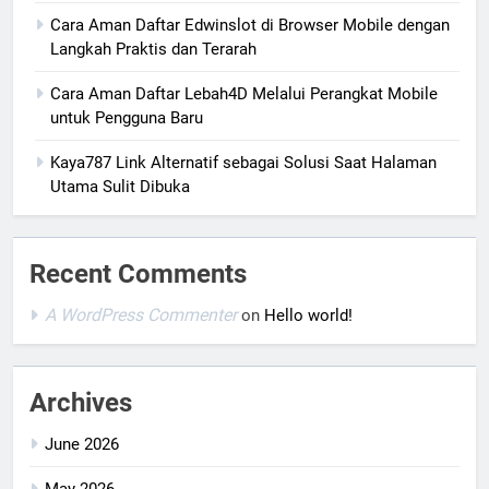
Cara Aman Daftar Edwinslot di Browser Mobile dengan
Langkah Praktis dan Terarah
Cara Aman Daftar Lebah4D Melalui Perangkat Mobile
untuk Pengguna Baru
Kaya787 Link Alternatif sebagai Solusi Saat Halaman
Utama Sulit Dibuka
Recent Comments
A WordPress Commenter
on
Hello world!
Archives
June 2026
May 2026