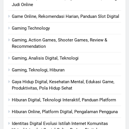
Judi Online
Game Online, Rekomendasi Harian, Panduan Slot Digital
Gaming Technology
Gaming, Action Games, Shooter Games, Review &
Recommendation
Gaming, Analisis Digital, Teknologi
Gaming, Teknologi, Hiburan
Gaya Hidup Digital, Kesehatan Mental, Edukasi Game,
Produktivitas, Pola Hidup Sehat
Hiburan Digital, Teknologi Interaktif, Panduan Platform
Hiburan Online, Platform Digital, Pengalaman Pengguna
Identitas Digital Evolusi Istilah Internet Komunitas