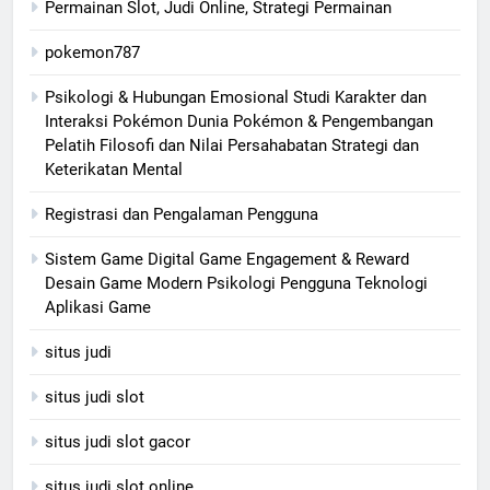
Permainan Slot, Judi Online, Strategi Permainan
pokemon787
Psikologi & Hubungan Emosional Studi Karakter dan
Interaksi Pokémon Dunia Pokémon & Pengembangan
Pelatih Filosofi dan Nilai Persahabatan Strategi dan
Keterikatan Mental
Registrasi dan Pengalaman Pengguna
Sistem Game Digital Game Engagement & Reward
Desain Game Modern Psikologi Pengguna Teknologi
Aplikasi Game
situs judi
situs judi slot
situs judi slot gacor
situs judi slot online