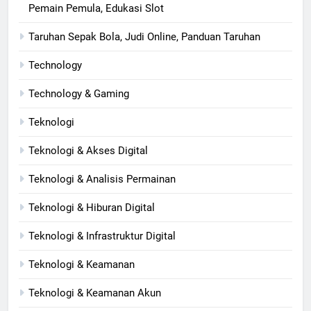
Pemain Pemula, Edukasi Slot
Taruhan Sepak Bola, Judi Online, Panduan Taruhan
Technology
Technology & Gaming
Teknologi
Teknologi & Akses Digital
Teknologi & Analisis Permainan
Teknologi & Hiburan Digital
Teknologi & Infrastruktur Digital
Teknologi & Keamanan
Teknologi & Keamanan Akun