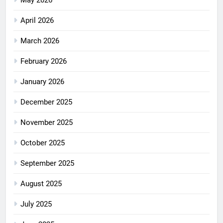
April 2026
March 2026
February 2026
January 2026
December 2025
November 2025
October 2025
September 2025
August 2025
July 2025