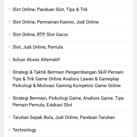
Slot Online, Panduan Slot, Tips & Trik
Slot Online, Permainan Kasino, Judi Online
Slot Online, RTP, Slot Gacor
Slot, Judi Online, Pemula
Solusi Akses Alternatif
Strategi & Taktik Bermain Pengembangan Skill Pemain
Tips & Trik Game Online Analisis Lawan & Gameplay
Psikologi & Motivasi Gaming Kompetisi Game Online
Strategi Bermain, Psikologi Game, Analisis Game, Tips
Pemain Pemula, Edukasi Slot
Taruhan Sepak Bola, Judi Online, Panduan Taruhan
Technology