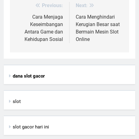
Previous:
Next:
Post
navigation
Cara Menjaga
Cara Menghindari
Keseimbangan
Kerugian Besar saat
Antara Game dan
Bermain Mesin Slot
Kehidupan Sosial
Online
dana slot gacor
slot
slot gacor hari ini