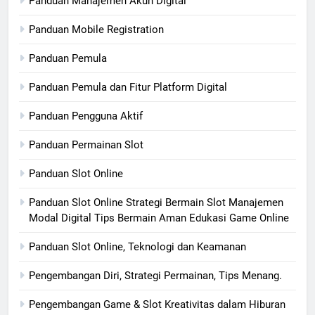
Panduan Manajemen Akun Digital
Panduan Mobile Registration
Panduan Pemula
Panduan Pemula dan Fitur Platform Digital
Panduan Pengguna Aktif
Panduan Permainan Slot
Panduan Slot Online
Panduan Slot Online Strategi Bermain Slot Manajemen
Modal Digital Tips Bermain Aman Edukasi Game Online
Panduan Slot Online, Teknologi dan Keamanan
Pengembangan Diri, Strategi Permainan, Tips Menang.
Pengembangan Game & Slot Kreativitas dalam Hiburan