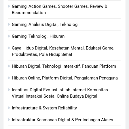
Gaming, Action Games, Shooter Games, Review &
Recommendation
Gaming, Analisis Digital, Teknologi
Gaming, Teknologi, Hiburan
Gaya Hidup Digital, Kesehatan Mental, Edukasi Game,
Produktivitas, Pola Hidup Sehat
Hiburan Digital, Teknologi Interaktif, Panduan Platform
Hiburan Online, Platform Digital, Pengalaman Pengguna
Identitas Digital Evolusi Istilah Internet Komunitas
Virtual Interaksi Sosial Online Budaya Digital
Infrastructure & System Reliability
Infrastruktur Keamanan Digital & Perlindungan Akses