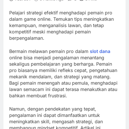
Pelajari strategi efektif menghadapi pemain pro
dalam game online. Temukan tips meningkatkan
kemampuan, menganalisis lawan, dan tetap
kompetitif meski menghadapi pemain
berpengalaman.
Bermain melawan pemain pro dalam
slot dana
online bisa menjadi pengalaman menantang
sekaligus pembelajaran yang berharga. Pemain
pro biasanya memiliki refleks cepat, pengetahuan
mekanik mendalam, dan strategi yang matang.
Bagi pemain menengah atau pemula, menghadapi
lawan semacam ini dapat terasa menakutkan atau
bahkan membuat frustrasi.
Namun, dengan pendekatan yang tepat,
pengalaman ini dapat dimanfaatkan untuk
meningkatkan skill, mengasah strategi, dan
membangun mindset kompetitif. Artikel ini