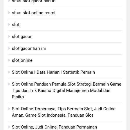
situs slot gacor hari ini
situs slot online resmi
slot
slot gacor
slot gacor hari ini
slot online
Slot Online | Data Harian | Statistik Pemain
Slot Online Panduan Pemula Slot Strategi Bermain Game
Tips dan Trik Kasino Digital Manajemen Modal dan
Risiko
Slot Online Terpercaya, Tips Bermain Slot, Judi Online
Aman, Game Slot Indonesia, Panduan Slot
Slot Online, Judi Online, Panduan Permainan