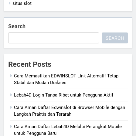
situs slot
Search
SEARCH
Recent Posts
Cara Memastikan EDWINSLOT Link Alternatif Tetap
Stabil dan Mudah Diakses
Lebah4D Login Tanpa Ribet untuk Pengguna Aktif
Cara Aman Daftar Edwinslot di Browser Mobile dengan
Langkah Praktis dan Terarah
Cara Aman Daftar Lebah4D Melalui Perangkat Mobile
untuk Pengguna Baru