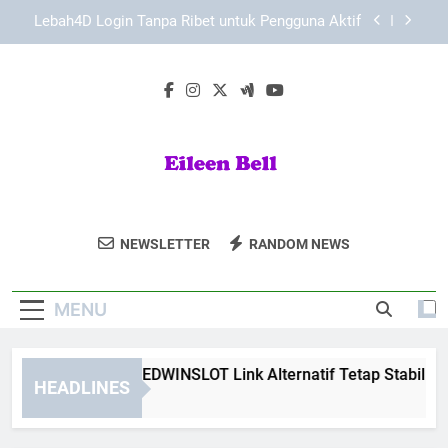
Skip
Cara Aman Daftar Edwinslot di Browser Mobile
to
dengan Langkah Praktis dan Terarah
content
Cara Aman Daftar Lebah4D Melalui Perangkat
Mobile untuk Pengguna Baru
Cara Memastikan EDWINSLOT Link Alternatif
Tetap Stabil dan Mudah Diakses
Lebah4D Login Tanpa Ribet untuk Pengguna Aktif
Cara Aman Daftar Edwinslot di Browser Mobile
dengan Langkah Praktis dan Terarah
Eileen Bell
Dapatkan Inspirasi Gaya Hidup Dan Konten
Cara Aman Daftar Lebah4D Melalui Perangkat
NEWSLETTER
RANDOM NEWS
Mobile untuk Pengguna Baru
Menarik Di Blog Eileen Bell.
MENU
ara Memastikan EDWINSLOT Link Alternatif Tetap Stabil dan 
HEADLINES
 Month Ago