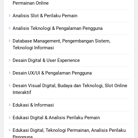
Permainan Online
Analisis Slot & Perilaku Pemain
Analisis Teknologi & Pengalaman Pengguna
Database Management, Pengembangan Sistem,
Teknologi Informasi
Desain Digital & User Experience
Desain UX/UI & Pengalaman Pengguna
Desain Visual Digital, Budaya dan Teknologi, Slot Online
Interaktif
Edukasi & Informasi
Edukasi Digital & Analisis Perilaku Pemain
Edukasi Digital, Teknologi Permainan, Analisis Perilaku
Pengguna