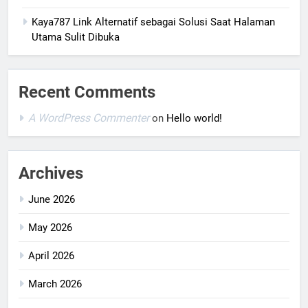
Kaya787 Link Alternatif sebagai Solusi Saat Halaman
Utama Sulit Dibuka
Recent Comments
A WordPress Commenter
on
Hello world!
Archives
June 2026
May 2026
April 2026
March 2026