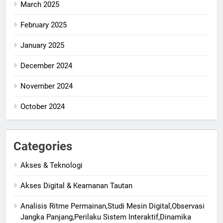
March 2025
February 2025
January 2025
December 2024
November 2024
October 2024
Categories
Akses & Teknologi
Akses Digital & Keamanan Tautan
Analisis Ritme Permainan,Studi Mesin Digital,Observasi
Jangka Panjang,Perilaku Sistem Interaktif,Dinamika