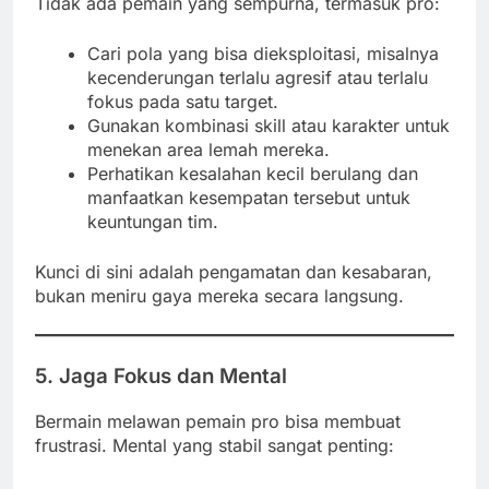
Tidak ada pemain yang sempurna, termasuk pro:
Cari pola yang bisa dieksploitasi, misalnya
kecenderungan terlalu agresif atau terlalu
fokus pada satu target.
Gunakan kombinasi skill atau karakter untuk
menekan area lemah mereka.
Perhatikan kesalahan kecil berulang dan
manfaatkan kesempatan tersebut untuk
keuntungan tim.
Kunci di sini adalah pengamatan dan kesabaran,
bukan meniru gaya mereka secara langsung.
5. Jaga Fokus dan Mental
Bermain melawan pemain pro bisa membuat
frustrasi. Mental yang stabil sangat penting: