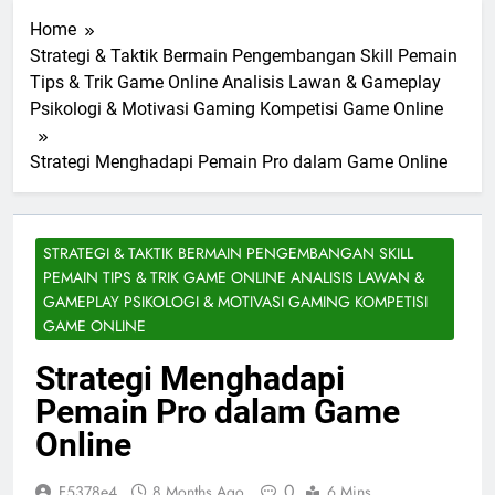
Home
Strategi & Taktik Bermain Pengembangan Skill Pemain
Tips & Trik Game Online Analisis Lawan & Gameplay
Psikologi & Motivasi Gaming Kompetisi Game Online
Strategi Menghadapi Pemain Pro dalam Game Online
STRATEGI & TAKTIK BERMAIN PENGEMBANGAN SKILL
PEMAIN TIPS & TRIK GAME ONLINE ANALISIS LAWAN &
GAMEPLAY PSIKOLOGI & MOTIVASI GAMING KOMPETISI
GAME ONLINE
Strategi Menghadapi
Pemain Pro dalam Game
Online
0
F5378e4
8 Months Ago
6 Mins