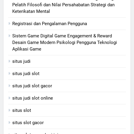
Pelatih Filosofi dan Nilai Persahabatan Strategi dan
Keterikatan Mental
Registrasi dan Pengalaman Pengguna
Sistem Game Digital Game Engagement & Reward
Desain Game Modern Psikologi Pengguna Teknologi
Aplikasi Game
situs judi
situs judi slot
situs judi slot gacor
situs judi slot online
situs slot
situs slot gacor