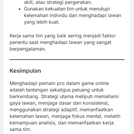
skill, atau strategi pergerakan.
Gunakan kekuatan tim untuk menutupi
kelemahan individu dan menghadapi lawan
yang lebih kuat.
Kerja sama tim yang baik sering menjadi faktor
penentu saat menghadapi lawan yang sangat
berpengalaman.
Kesimpulan
Menghadapi pemain pro dalam game online
adalah tantangan sekaligus peluang untuk
berkembang. Strategi utama meliputi memahami
gaya lawan, menjaga dasar dan konsistensi,
menggunakan strategi adaptif, memanfaatkan
kelemahan lawan, menjaga fokus mental, melatih
kemampuan analisis, dan memanfaatkan kerja
sama tim.