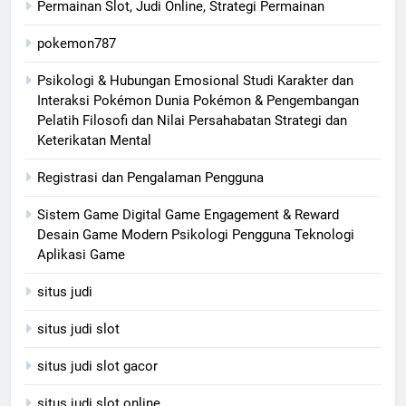
Permainan Slot, Judi Online, Strategi Permainan
pokemon787
Psikologi & Hubungan Emosional Studi Karakter dan
Interaksi Pokémon Dunia Pokémon & Pengembangan
Pelatih Filosofi dan Nilai Persahabatan Strategi dan
Keterikatan Mental
Registrasi dan Pengalaman Pengguna
Sistem Game Digital Game Engagement & Reward
Desain Game Modern Psikologi Pengguna Teknologi
Aplikasi Game
situs judi
situs judi slot
situs judi slot gacor
situs judi slot online