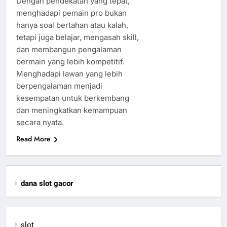
Dengan pendekatan yang tepat,
menghadapi pemain pro bukan
hanya soal bertahan atau kalah,
tetapi juga belajar, mengasah skill,
dan membangun pengalaman
bermain yang lebih kompetitif.
Menghadapi lawan yang lebih
berpengalaman menjadi
kesempatan untuk berkembang
dan meningkatkan kemampuan
secara nyata.
Read More
dana slot gacor
slot