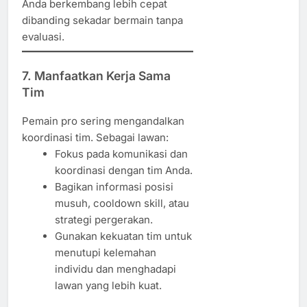
Anda berkembang lebih cepat
dibanding sekadar bermain tanpa
evaluasi.
7. Manfaatkan Kerja Sama
Tim
Pemain pro sering mengandalkan
koordinasi tim. Sebagai lawan:
Fokus pada komunikasi dan
koordinasi dengan tim Anda.
Bagikan informasi posisi
musuh, cooldown skill, atau
strategi pergerakan.
Gunakan kekuatan tim untuk
menutupi kelemahan
individu dan menghadapi
lawan yang lebih kuat.