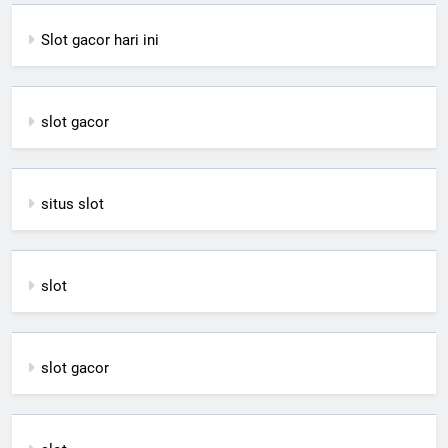
Slot gacor hari ini
slot gacor
situs slot
slot
slot gacor