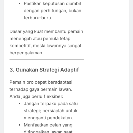
Pastikan keputusan diambil
dengan perhitungan, bukan
terburu-buru.
Dasar yang kuat membantu pemain
menengah atau pemula tetap
kompetitif, meski lawannya sangat
berpengalaman.
3. Gunakan Strategi Adaptif
Pemain pro cepat beradaptasi
terhadap gaya bermain lawan.
Anda juga perlu fleksibel:
Jangan terpaku pada satu
strategi; bersiaplah untuk
mengganti pendekatan.
Manfaatkan celah yang
ditinggalkan lawan saat