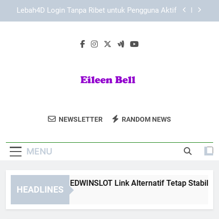
Skip
Cara Aman Daftar Edwinslot di Browser Mobile
to
dengan Langkah Praktis dan Terarah
content
Cara Aman Daftar Lebah4D Melalui Perangkat
Mobile untuk Pengguna Baru
Cara Memastikan EDWINSLOT Link Alternatif
Tetap Stabil dan Mudah Diakses
Lebah4D Login Tanpa Ribet untuk Pengguna Aktif
Cara Aman Daftar Edwinslot di Browser Mobile
dengan Langkah Praktis dan Terarah
Eileen Bell
Dapatkan Inspirasi Gaya Hidup Dan Konten
Cara Aman Daftar Lebah4D Melalui Perangkat
NEWSLETTER
RANDOM NEWS
Mobile untuk Pengguna Baru
Menarik Di Blog Eileen Bell.
MENU
ra Memastikan EDWINSLOT Link Alternatif Tetap Stabil dan 
HEADLINES
Month Ago