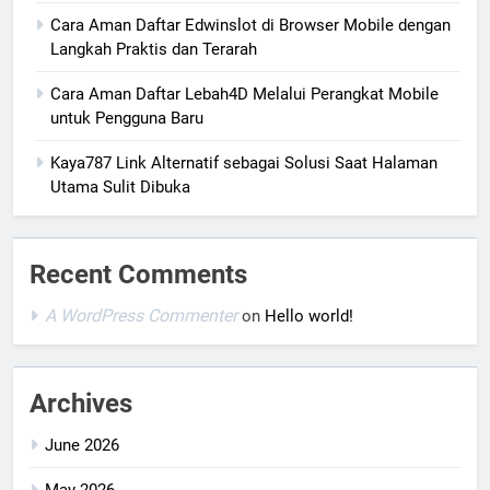
Cara Aman Daftar Edwinslot di Browser Mobile dengan
Langkah Praktis dan Terarah
Cara Aman Daftar Lebah4D Melalui Perangkat Mobile
untuk Pengguna Baru
Kaya787 Link Alternatif sebagai Solusi Saat Halaman
Utama Sulit Dibuka
Recent Comments
A WordPress Commenter
on
Hello world!
Archives
June 2026