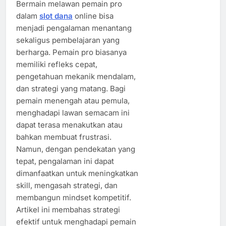
Bermain melawan pemain pro
dalam
slot dana
online bisa
menjadi pengalaman menantang
sekaligus pembelajaran yang
berharga. Pemain pro biasanya
memiliki refleks cepat,
pengetahuan mekanik mendalam,
dan strategi yang matang. Bagi
pemain menengah atau pemula,
menghadapi lawan semacam ini
dapat terasa menakutkan atau
bahkan membuat frustrasi.
Namun, dengan pendekatan yang
tepat, pengalaman ini dapat
dimanfaatkan untuk meningkatkan
skill, mengasah strategi, dan
membangun mindset kompetitif.
Artikel ini membahas strategi
efektif untuk menghadapi pemain