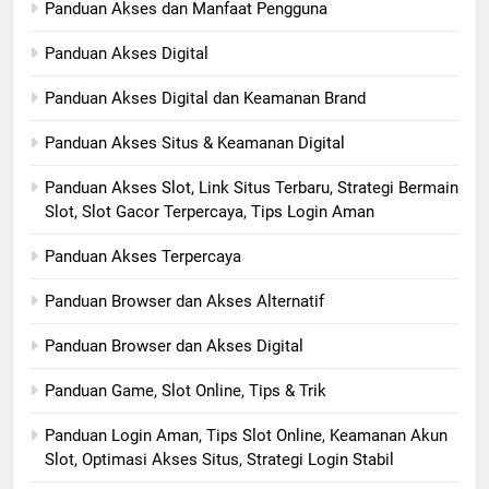
Panduan Akses dan Manfaat Pengguna
Panduan Akses Digital
Panduan Akses Digital dan Keamanan Brand
Panduan Akses Situs & Keamanan Digital
Panduan Akses Slot, Link Situs Terbaru, Strategi Bermain
Slot, Slot Gacor Terpercaya, Tips Login Aman
Panduan Akses Terpercaya
Panduan Browser dan Akses Alternatif
Panduan Browser dan Akses Digital
Panduan Game, Slot Online, Tips & Trik
Panduan Login Aman, Tips Slot Online, Keamanan Akun
Slot, Optimasi Akses Situs, Strategi Login Stabil