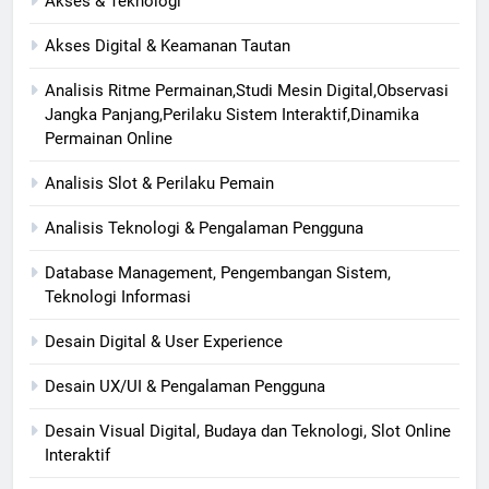
Akses & Teknologi
Akses Digital & Keamanan Tautan
Analisis Ritme Permainan,Studi Mesin Digital,Observasi
Jangka Panjang,Perilaku Sistem Interaktif,Dinamika
Permainan Online
Analisis Slot & Perilaku Pemain
Analisis Teknologi & Pengalaman Pengguna
Database Management, Pengembangan Sistem,
Teknologi Informasi
Desain Digital & User Experience
Desain UX/UI & Pengalaman Pengguna
Desain Visual Digital, Budaya dan Teknologi, Slot Online
Interaktif