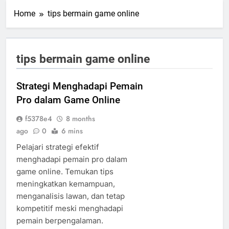
Home
tips bermain game online
tips bermain game online
Strategi Menghadapi Pemain
Pro dalam Game Online
f5378e4
8 months
ago
0
6 mins
Pelajari strategi efektif
menghadapi pemain pro dalam
game online. Temukan tips
meningkatkan kemampuan,
menganalisis lawan, dan tetap
kompetitif meski menghadapi
pemain berpengalaman.