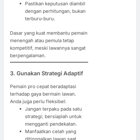
Pastikan keputusan diambil
dengan perhitungan, bukan
terburu-buru.
Dasar yang kuat membantu pemain
menengah atau pemula tetap
kompetitif, meski lawannya sangat
berpengalaman.
3. Gunakan Strategi Adaptif
Pemain pro cepat beradaptasi
terhadap gaya bermain lawan.
Anda juga perlu fleksibel:
Jangan terpaku pada satu
strategi; bersiaplah untuk
mengganti pendekatan.
Manfaatkan celah yang
ditinggalkan lawan saat