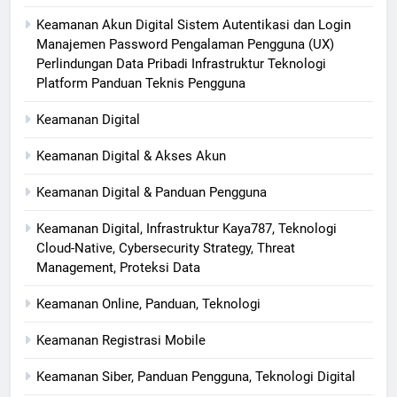
Keamanan Akun Digital Sistem Autentikasi dan Login
Manajemen Password Pengalaman Pengguna (UX)
Perlindungan Data Pribadi Infrastruktur Teknologi
Platform Panduan Teknis Pengguna
Keamanan Digital
Keamanan Digital & Akses Akun
Keamanan Digital & Panduan Pengguna
Keamanan Digital, Infrastruktur Kaya787, Teknologi
Cloud-Native, Cybersecurity Strategy, Threat
Management, Proteksi Data
Keamanan Online, Panduan, Teknologi
Keamanan Registrasi Mobile
Keamanan Siber, Panduan Pengguna, Teknologi Digital