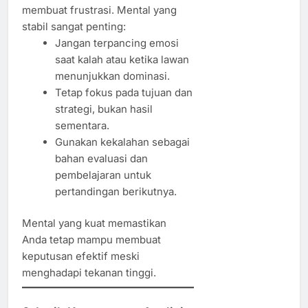
membuat frustrasi. Mental yang
stabil sangat penting:
Jangan terpancing emosi
saat kalah atau ketika lawan
menunjukkan dominasi.
Tetap fokus pada tujuan dan
strategi, bukan hasil
sementara.
Gunakan kekalahan sebagai
bahan evaluasi dan
pembelajaran untuk
pertandingan berikutnya.
Mental yang kuat memastikan
Anda tetap mampu membuat
keputusan efektif meski
menghadapi tekanan tinggi.