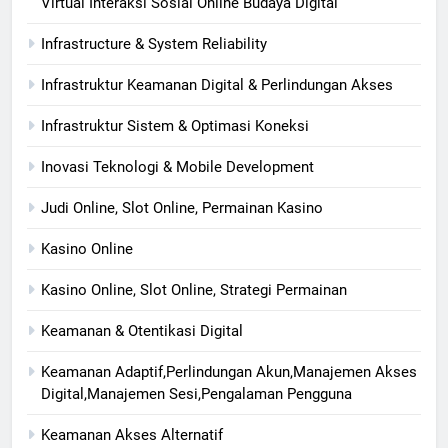
Virtual Interaksi Sosial Online Budaya Digital
Infrastructure & System Reliability
Infrastruktur Keamanan Digital & Perlindungan Akses
Infrastruktur Sistem & Optimasi Koneksi
Inovasi Teknologi & Mobile Development
Judi Online, Slot Online, Permainan Kasino
Kasino Online
Kasino Online, Slot Online, Strategi Permainan
Keamanan & Otentikasi Digital
Keamanan Adaptif,Perlindungan Akun,Manajemen Akses
Digital,Manajemen Sesi,Pengalaman Pengguna
Keamanan Akses Alternatif