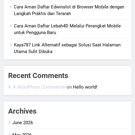
Cara Aman Daftar Edwinslot di Browser Mobile dengan
Langkah Praktis dan Terarah
Cara Aman Daftar Lebah4D Melalui Perangkat Mobile
untuk Pengguna Baru
Kaya787 Link Alternatif sebagai Solusi Saat Halaman
Utama Sulit Dibuka
Recent Comments
A WordPress Commenter
on
Hello world!
Archives
June 2026