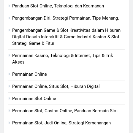
Panduan Slot Online, Teknologi dan Keamanan
Pengembangan Diri, Strategi Permainan, Tips Menang.
Pengembangan Game & Slot Kreativitas dalam Hiburan
Digital Desain Interaktif & Game Industri Kasino & Slot
Strategi Game & Fitur
Permainan Kasino, Teknologi & Internet, Tips & Trik
Akses
Permainan Online
Permainan Online, Situs Slot, Hiburan Digital
Permainan Slot Online
Permainan Slot, Casino Online, Panduan Bermain Slot
Permainan Slot, Judi Online, Strategi Kemenangan