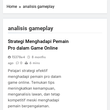
Home
analisis gameplay
analisis gameplay
Strategi Menghadapi Pemain
Pro dalam Game Online
f5378e4
8 months
ago
0
6 mins
Pelajari strategi efektif
menghadapi pemain pro dalam
game online. Temukan tips
meningkatkan kemampuan,
menganalisis lawan, dan tetap
kompetitif meski menghadapi
pemain berpengalaman.