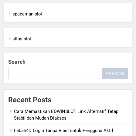
spaceman slot
situs slot
Search
SEARCH
Recent Posts
Cara Memastikan EDWINSLOT Link Alternatif Tetap
Stabil dan Mudah Diakses
Lebah4D Login Tanpa Ribet untuk Pengguna Aktif