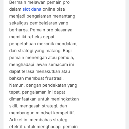
Bermain melawan pemain pro
dalam
slot dana
online bisa
menjadi pengalaman menantang
sekaligus pembelajaran yang
berharga. Pemain pro biasanya
memiliki refleks cepat,
pengetahuan mekanik mendalam,
dan strategi yang matang. Bagi
pemain menengah atau pemula,
menghadapi lawan semacam ini
dapat terasa menakutkan atau
bahkan membuat frustrasi.
Namun, dengan pendekatan yang
tepat, pengalaman ini dapat
dimanfaatkan untuk meningkatkan
skill, mengasah strategi, dan
membangun mindset kompetitif.
Artikel ini membahas strategi
efektif untuk menghadapi pemain