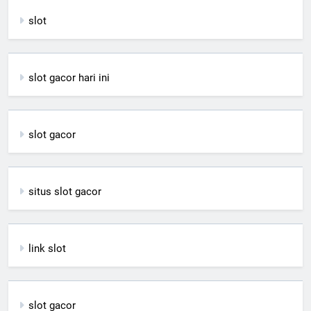
slot
slot gacor hari ini
slot gacor
situs slot gacor
link slot
slot gacor