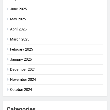
June 2025
May 2025
April 2025
March 2025
February 2025
January 2025
December 2024
November 2024
October 2024
Categories