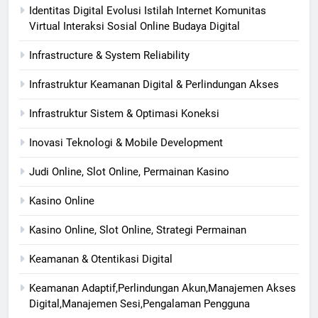
Identitas Digital Evolusi Istilah Internet Komunitas
Virtual Interaksi Sosial Online Budaya Digital
Infrastructure & System Reliability
Infrastruktur Keamanan Digital & Perlindungan Akses
Infrastruktur Sistem & Optimasi Koneksi
Inovasi Teknologi & Mobile Development
Judi Online, Slot Online, Permainan Kasino
Kasino Online
Kasino Online, Slot Online, Strategi Permainan
Keamanan & Otentikasi Digital
Keamanan Adaptif,Perlindungan Akun,Manajemen Akses
Digital,Manajemen Sesi,Pengalaman Pengguna