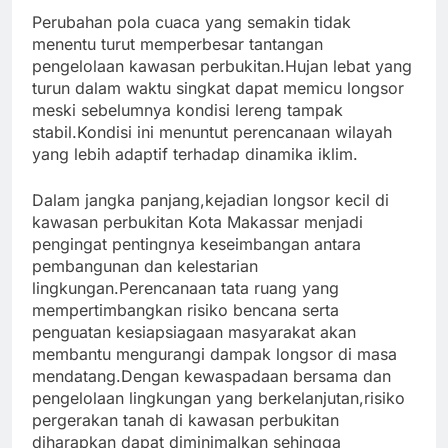
Perubahan pola cuaca yang semakin tidak
menentu turut memperbesar tantangan
pengelolaan kawasan perbukitan.Hujan lebat yang
turun dalam waktu singkat dapat memicu longsor
meski sebelumnya kondisi lereng tampak
stabil.Kondisi ini menuntut perencanaan wilayah
yang lebih adaptif terhadap dinamika iklim.
Dalam jangka panjang,kejadian longsor kecil di
kawasan perbukitan Kota Makassar menjadi
pengingat pentingnya keseimbangan antara
pembangunan dan kelestarian
lingkungan.Perencanaan tata ruang yang
mempertimbangkan risiko bencana serta
penguatan kesiapsiagaan masyarakat akan
membantu mengurangi dampak longsor di masa
mendatang.Dengan kewaspadaan bersama dan
pengelolaan lingkungan yang berkelanjutan,risiko
pergerakan tanah di kawasan perbukitan
diharapkan dapat diminimalkan sehingga