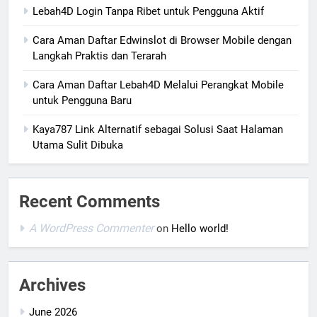
Lebah4D Login Tanpa Ribet untuk Pengguna Aktif
Cara Aman Daftar Edwinslot di Browser Mobile dengan
Langkah Praktis dan Terarah
Cara Aman Daftar Lebah4D Melalui Perangkat Mobile
untuk Pengguna Baru
Kaya787 Link Alternatif sebagai Solusi Saat Halaman
Utama Sulit Dibuka
Recent Comments
A WordPress Commenter
on
Hello world!
Archives
June 2026