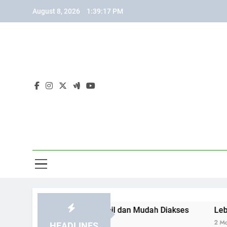
Skip
August 8, 2026
1:39:18 PM
to
content
Eil
Dapatkan I
rnatif Tetap Stabil dan Mudah Diakses
Lebah4D Login T
2 Months Ago
HEADLINES