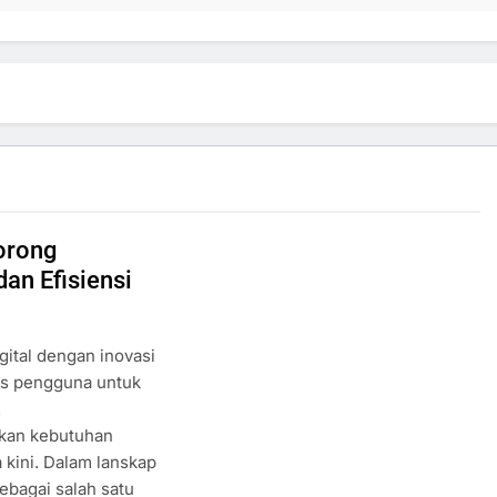
orong
dan Efisiensi
gital dengan inovasi
sis pengguna untuk
.
inkan kebutuhan
 kini. Dalam lanskap
ebagai salah satu