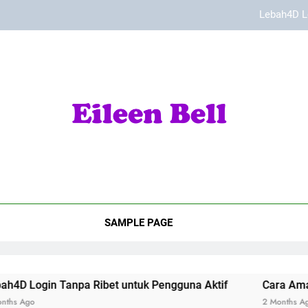
Lebah4D Lo
Cara Aman Daftar Edwinslot di Browser Mobi
Cara Aman Daftar Lebah4D Melalui 
Cara Memastikan EDWINSLOT Link Alter
Lebah4D Lo
Cara Aman Daftar Edwinslot di Browser Mobi
een Bell
nspirasi Gaya Hidup Dan Konten Menarik Di Blog Eileen Bell.
Cara Aman Daftar Lebah4D Melalui 
SAMPLE PAGE
anpa Ribet untuk Pengguna Aktif
Cara Aman Daftar Edw
2 Months Ago