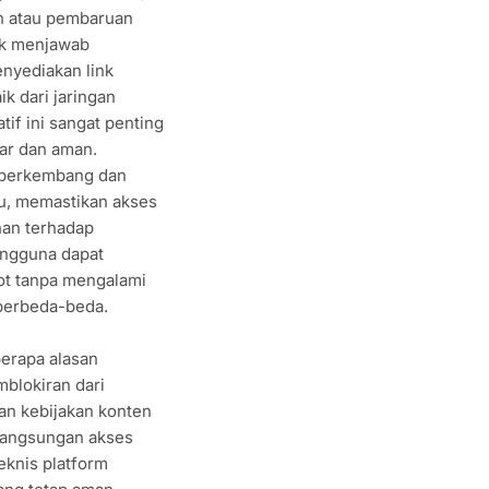
an atau pembaruan
uk menjawab
enyediakan link
k dari jaringan
tif ini sangat penting
ar dan aman.
us berkembang dan
tu, memastikan akses
nan terhadap
engguna dapat
ot tanpa mengalami
berbeda-beda.
berapa alasan
mblokiran dari
han kebijakan konten
elangsungan akses
eknis platform