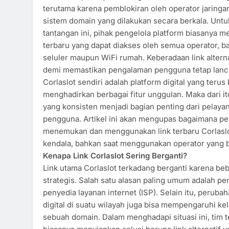
terutama karena pemblokiran oleh operator jaring
sistem domain yang dilakukan secara berkala. Unt
tantangan ini, pihak pengelola platform biasanya m
terbaru yang dapat diakses oleh semua operator, bai
seluler maupun WiFi rumah. Keberadaan link alterna
demi memastikan pengalaman pengguna tetap lanc
Corlaslot sendiri adalah platform digital yang ter
menghadirkan berbagai fitur unggulan. Maka dari i
yang konsisten menjadi bagian penting dari pelaya
pengguna. Artikel ini akan mengupas bagaimana p
menemukan dan menggunakan link terbaru Corlasl
kendala, bahkan saat menggunakan operator yang 
Kenapa Link Corlaslot Sering Berganti?
Link utama Corlaslot terkadang berganti karena be
strategis. Salah satu alasan paling umum adalah pe
penyedia layanan internet (ISP). Selain itu, peruba
digital di suatu wilayah juga bisa mempengaruhi k
sebuah domain. Dalam menghadapi situasi ini, tim t