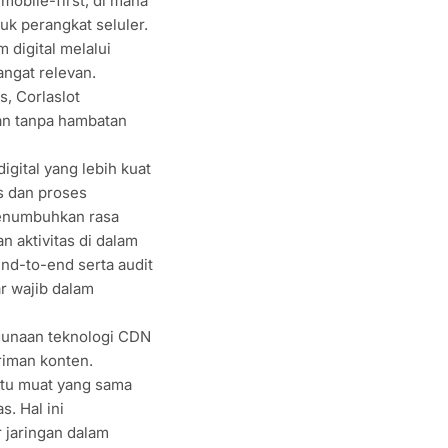
 mobile-first, di mana
uk perangkat seluler.
digital melalui
angat relevan.
, Corlaslot
an tanpa hambatan
gital yang lebih kuat
es dan proses
 menumbuhkan rasa
 aktivitas di dalam
end-to-end serta audit
r wajib dalam
gunaan teknologi CDN
riman konten.
ktu muat yang sama
s. Hal ini
 jaringan dalam