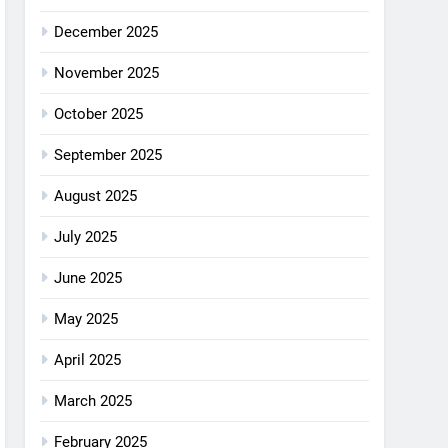
December 2025
November 2025
October 2025
September 2025
August 2025
July 2025
June 2025
May 2025
April 2025
March 2025
February 2025