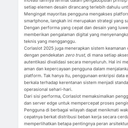
Inovasi lainnya terlihat dalam pengadopsian prinsip
setiap elemen desain dirancang terlebih dahulu unt
Mengingat mayoritas pengguna mengakses platform 
smartphone, langkah ini merupakan strategi yang s
Dengan performa yang cepat dan desain yang luwes
memberikan pengalaman digital yang menyenangk
teknis yang mengganggu.
Corlaslot 2025 juga menerapkan sistem keamanan di
dengan pendekatan
zero trust
, di mana setiap aks
autentikasi divalidasi secara menyeluruh. Hal ini
aman dan kepercayaan pengguna dalam menjalankan
platform. Tak hanya itu, penggunaan enkripsi data 
berkala terhadap kerentanan sistem menjadi standa
operasional sehari-hari.
Dari sisi performa, Corlaslot memaksimalkan peng
dan server edge untuk mempercepat proses pengi
Pengguna di berbagai wilayah dapat menikmati wa
cepatnya berkat distribusi beban kerja secara cerda
memperlihatkan betapa pentingnya peran arsitektur