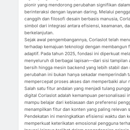
pionir yang mendorong perubahan signifikan dala
berinteraksi dengan layanan daring. Melalui pengg
canggih dan filosofi desain berbasis manusia, Corla
simbol dari integrasi antara efisiensi, keamanan, d
berkelanjutan.
Sejak awal pengembangannya, Corlaslot telah me
terhadap kemajuan teknologi dengan membangun f
adaptif. Pada tahun 2025, fondasi ini diperkuat me
menyeluruh di berbagai lapisan—dari sisi tampilan
bersih hingga mesin backend yang lebih stabil dan
perubahan ini bukan hanya sekadar memperindah ta
mempercepat proses akses dan memperbaiki alur n
Salah satu fitur andalan yang menjadi tulang pung
digital Corlaslot adalah kemampuan personalisasi in
mampu belajar dari kebiasaan dan preferensi peng
menampilkan fitur dan konten yang paling relevan 
Pendekatan ini meningkatkan efisiensi waktu dan 
memperkuat keterikatan emosional pengguna terha