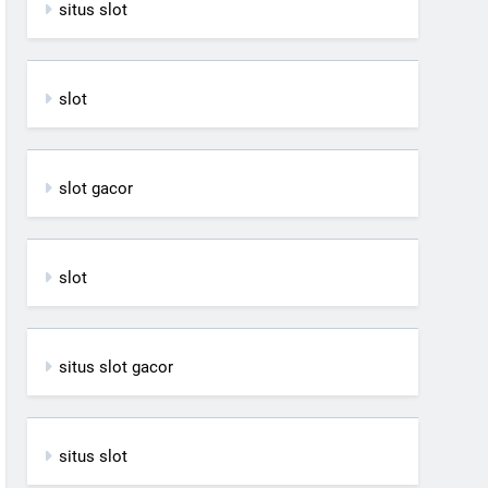
situs slot
slot
slot gacor
slot
situs slot gacor
situs slot