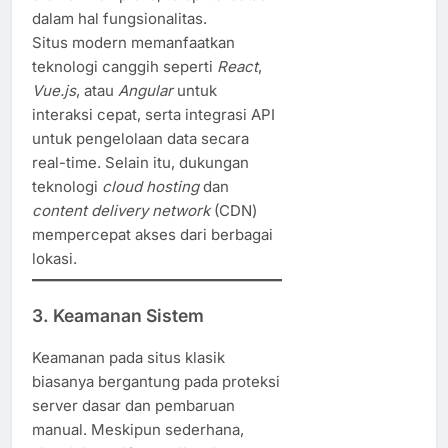
dalam hal fungsionalitas.
Situs modern memanfaatkan
teknologi canggih seperti
React
,
Vue.js
, atau
Angular
untuk
interaksi cepat, serta integrasi API
untuk pengelolaan data secara
real-time. Selain itu, dukungan
teknologi
cloud hosting
dan
content delivery network
(CDN)
mempercepat akses dari berbagai
lokasi.
3. Keamanan Sistem
Keamanan pada situs klasik
biasanya bergantung pada proteksi
server dasar dan pembaruan
manual. Meskipun sederhana,