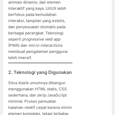
animasi dinamis, dan elemen
interaktif yang kaya. UI/UX lebih
berfokus pada kemudahan
interaksi, tampilan yang estetis,
dan penyesuaian otomatis pada
berbagai perangkat. Teknologi
seperti
progressive web app
(PWA) dan
micro-interactions
membuat pengalaman pengguna
lebih imersif.
2. Teknologi yang Digunakan
Situs klasik umumnya dibangun
menggunakan HTML statis, CSS
sederhana, dan skrip JavaScript
minimal. Proses pemuatan
halaman relatif cepat karena minim
elemen kompleks, tetapi terbatas