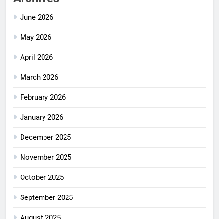
June 2026
May 2026
April 2026
March 2026
February 2026
January 2026
December 2025
November 2025
October 2025
September 2025
August 2025