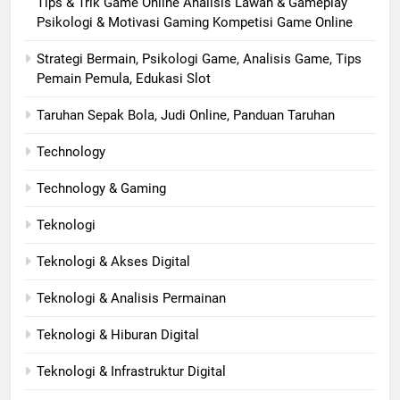
Tips & Trik Game Online Analisis Lawan & Gameplay
Psikologi & Motivasi Gaming Kompetisi Game Online
Strategi Bermain, Psikologi Game, Analisis Game, Tips
Pemain Pemula, Edukasi Slot
Taruhan Sepak Bola, Judi Online, Panduan Taruhan
Technology
Technology & Gaming
Teknologi
Teknologi & Akses Digital
Teknologi & Analisis Permainan
Teknologi & Hiburan Digital
Teknologi & Infrastruktur Digital