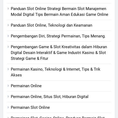
Panduan Slot Online Strategi Bermain Slot Manajemen
Modal Digital Tips Bermain Aman Edukasi Game Online
Panduan Slot Online, Teknologi dan Keamanan
Pengembangan Diri, Strategi Permainan, Tips Menang.
Pengembangan Game & Slot Kreativitas dalam Hiburan
Digital Desain Interaktif & Game Industri Kasino & Slot
Strategi Game & Fitur
Permainan Kasino, Teknologi & Internet, Tips & Trik
Akses
Permainan Online
Permainan Online, Situs Slot, Hiburan Digital
Permainan Slot Online