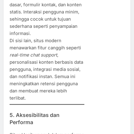
dasar, formulir kontak, dan konten
statis. Interaksi pengguna minim,
sehingga cocok untuk tujuan
sederhana seperti penyampaian
informasi.
Di sisi lain, situs modern
menawarkan fitur canggih seperti
real-time chat support
,
personalisasi konten berbasis data
pengguna, integrasi media sosial,
dan notifikasi instan. Semua ini
meningkatkan retensi pengguna
dan membuat mereka lebih
terlibat.
5. Aksesibilitas dan
Performa