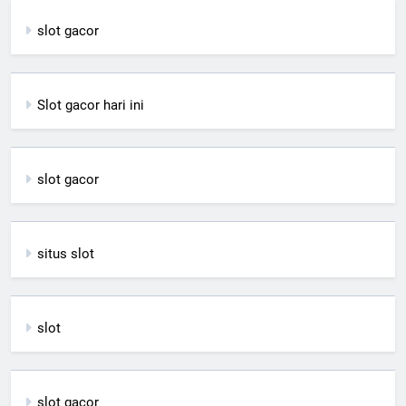
slot gacor
Slot gacor hari ini
slot gacor
situs slot
slot
slot gacor