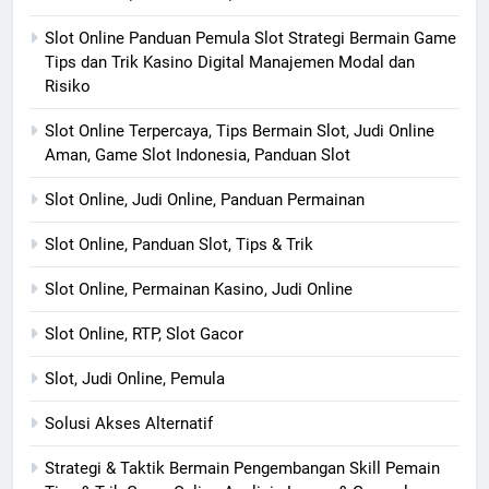
Slot Online Panduan Pemula Slot Strategi Bermain Game
Tips dan Trik Kasino Digital Manajemen Modal dan
Risiko
Slot Online Terpercaya, Tips Bermain Slot, Judi Online
Aman, Game Slot Indonesia, Panduan Slot
Slot Online, Judi Online, Panduan Permainan
Slot Online, Panduan Slot, Tips & Trik
Slot Online, Permainan Kasino, Judi Online
Slot Online, RTP, Slot Gacor
Slot, Judi Online, Pemula
Solusi Akses Alternatif
Strategi & Taktik Bermain Pengembangan Skill Pemain