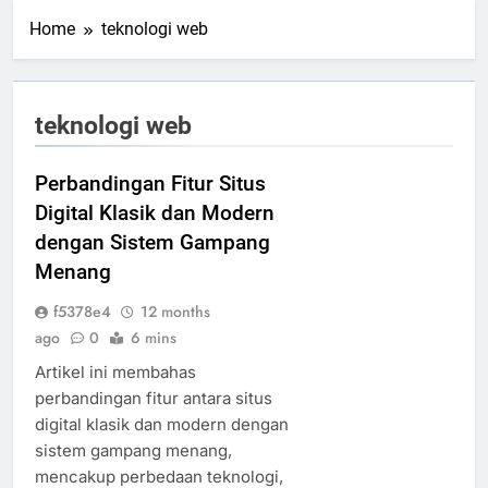
Home
teknologi web
teknologi web
Perbandingan Fitur Situs
Digital Klasik dan Modern
dengan Sistem Gampang
Menang
f5378e4
12 months
ago
0
6 mins
Artikel ini membahas
perbandingan fitur antara situs
digital klasik dan modern dengan
sistem gampang menang,
mencakup perbedaan teknologi,