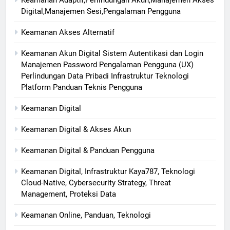
Keamanan Adaptif,Perlindungan Akun,Manajemen Akses
Digital,Manajemen Sesi,Pengalaman Pengguna
Keamanan Akses Alternatif
Keamanan Akun Digital Sistem Autentikasi dan Login
Manajemen Password Pengalaman Pengguna (UX)
Perlindungan Data Pribadi Infrastruktur Teknologi
Platform Panduan Teknis Pengguna
Keamanan Digital
Keamanan Digital & Akses Akun
Keamanan Digital & Panduan Pengguna
Keamanan Digital, Infrastruktur Kaya787, Teknologi
Cloud-Native, Cybersecurity Strategy, Threat
Management, Proteksi Data
Keamanan Online, Panduan, Teknologi