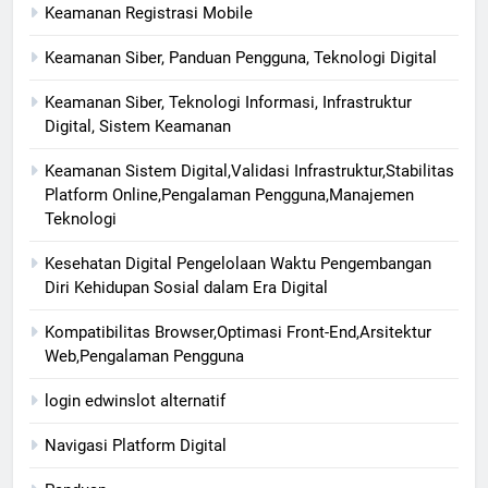
Keamanan Registrasi Mobile
Keamanan Siber, Panduan Pengguna, Teknologi Digital
Keamanan Siber, Teknologi Informasi, Infrastruktur
Digital, Sistem Keamanan
Keamanan Sistem Digital,Validasi Infrastruktur,Stabilitas
Platform Online,Pengalaman Pengguna,Manajemen
Teknologi
Kesehatan Digital Pengelolaan Waktu Pengembangan
Diri Kehidupan Sosial dalam Era Digital
Kompatibilitas Browser,Optimasi Front-End,Arsitektur
Web,Pengalaman Pengguna
login edwinslot alternatif
Navigasi Platform Digital