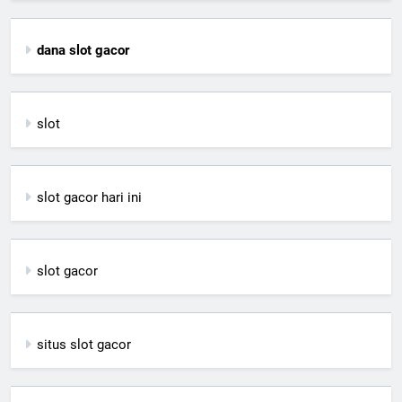
dana slot gacor
slot
slot gacor hari ini
slot gacor
situs slot gacor