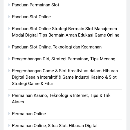
Panduan Permainan Slot
Panduan Slot Online
Panduan Slot Online Strategi Bermain Slot Manajemen
Modal Digital Tips Bermain Aman Edukasi Game Online
Panduan Slot Online, Teknologi dan Keamanan
Pengembangan Diri, Strategi Permainan, Tips Menang.
Pengembangan Game & Slot Kreativitas dalam Hiburan
Digital Desain Interaktif & Game Industri Kasino & Slot
Strategi Game & Fitur
Permainan Kasino, Teknologi & Internet, Tips & Trik
Akses
Permainan Online
Permainan Online, Situs Slot, Hiburan Digital