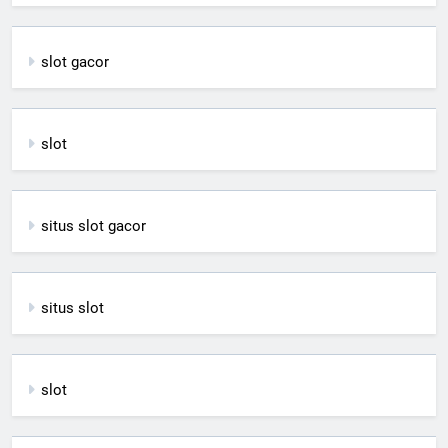
slot gacor
slot
situs slot gacor
situs slot
slot