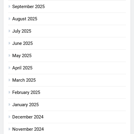
September 2025
August 2025
July 2025
June 2025
May 2025
April 2025
March 2025
February 2025
January 2025
December 2024
November 2024