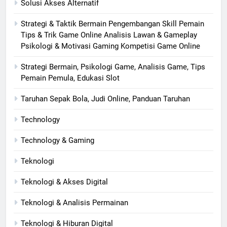
Solusi Akses Alternatif
Strategi & Taktik Bermain Pengembangan Skill Pemain
Tips & Trik Game Online Analisis Lawan & Gameplay
Psikologi & Motivasi Gaming Kompetisi Game Online
Strategi Bermain, Psikologi Game, Analisis Game, Tips
Pemain Pemula, Edukasi Slot
Taruhan Sepak Bola, Judi Online, Panduan Taruhan
Technology
Technology & Gaming
Teknologi
Teknologi & Akses Digital
Teknologi & Analisis Permainan
Teknologi & Hiburan Digital