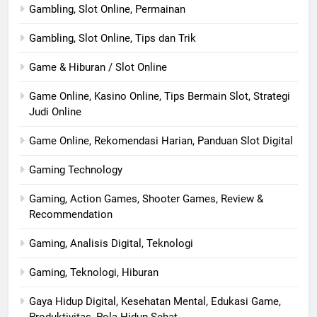
Gambling, Slot Online, Permainan
Gambling, Slot Online, Tips dan Trik
Game & Hiburan / Slot Online
Game Online, Kasino Online, Tips Bermain Slot, Strategi
Judi Online
Game Online, Rekomendasi Harian, Panduan Slot Digital
Gaming Technology
Gaming, Action Games, Shooter Games, Review &
Recommendation
Gaming, Analisis Digital, Teknologi
Gaming, Teknologi, Hiburan
Gaya Hidup Digital, Kesehatan Mental, Edukasi Game,