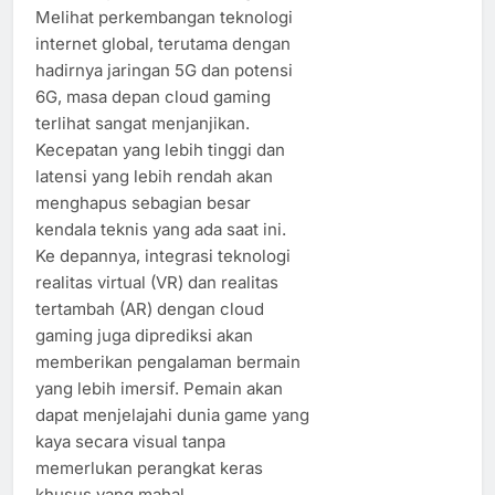
Melihat perkembangan teknologi
internet global, terutama dengan
hadirnya jaringan 5G dan potensi
6G, masa depan cloud gaming
terlihat sangat menjanjikan.
Kecepatan yang lebih tinggi dan
latensi yang lebih rendah akan
menghapus sebagian besar
kendala teknis yang ada saat ini.
Ke depannya, integrasi teknologi
realitas virtual (VR) dan realitas
tertambah (AR) dengan cloud
gaming juga diprediksi akan
memberikan pengalaman bermain
yang lebih imersif. Pemain akan
dapat menjelajahi dunia game yang
kaya secara visual tanpa
memerlukan perangkat keras
khusus yang mahal.