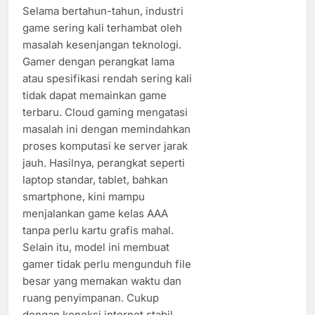
Selama bertahun-tahun, industri
game sering kali terhambat oleh
masalah kesenjangan teknologi.
Gamer dengan perangkat lama
atau spesifikasi rendah sering kali
tidak dapat memainkan game
terbaru. Cloud gaming mengatasi
masalah ini dengan memindahkan
proses komputasi ke server jarak
jauh. Hasilnya, perangkat seperti
laptop standar, tablet, bahkan
smartphone, kini mampu
menjalankan game kelas AAA
tanpa perlu kartu grafis mahal.
Selain itu, model ini membuat
gamer tidak perlu mengunduh file
besar yang memakan waktu dan
ruang penyimpanan. Cukup
dengan koneksi internet stabil,