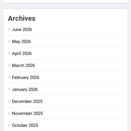
Archives
June 2026
May 2026
April 2026
March 2026
February 2026
January 2026
December 2025
November 2025
October 2025