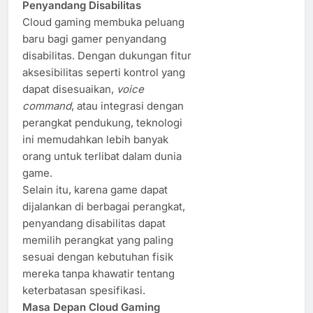
Penyandang Disabilitas
Cloud gaming membuka peluang
baru bagi gamer penyandang
disabilitas. Dengan dukungan fitur
aksesibilitas seperti kontrol yang
dapat disesuaikan,
voice
command
, atau integrasi dengan
perangkat pendukung, teknologi
ini memudahkan lebih banyak
orang untuk terlibat dalam dunia
game.
Selain itu, karena game dapat
dijalankan di berbagai perangkat,
penyandang disabilitas dapat
memilih perangkat yang paling
sesuai dengan kebutuhan fisik
mereka tanpa khawatir tentang
keterbatasan spesifikasi.
Masa Depan Cloud Gaming