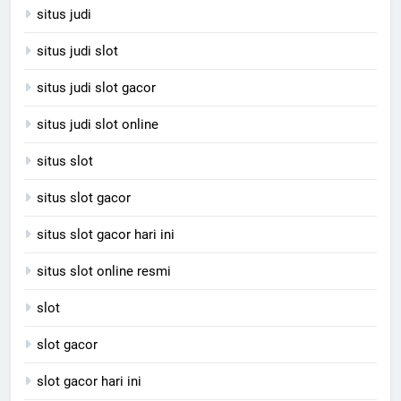
situs judi
situs judi slot
situs judi slot gacor
situs judi slot online
situs slot
situs slot gacor
situs slot gacor hari ini
situs slot online resmi
slot
slot gacor
slot gacor hari ini