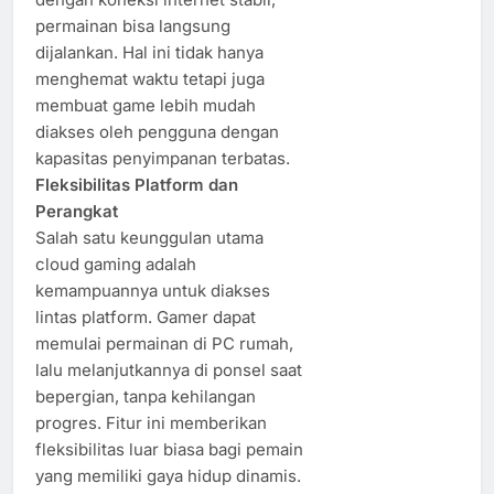
permainan bisa langsung
dijalankan. Hal ini tidak hanya
menghemat waktu tetapi juga
membuat game lebih mudah
diakses oleh pengguna dengan
kapasitas penyimpanan terbatas.
Fleksibilitas Platform dan
Perangkat
Salah satu keunggulan utama
cloud gaming adalah
kemampuannya untuk diakses
lintas platform. Gamer dapat
memulai permainan di PC rumah,
lalu melanjutkannya di ponsel saat
bepergian, tanpa kehilangan
progres. Fitur ini memberikan
fleksibilitas luar biasa bagi pemain
yang memiliki gaya hidup dinamis.