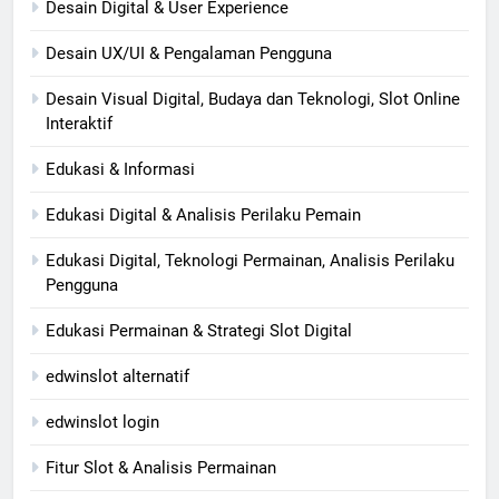
Desain Digital & User Experience
Desain UX/UI & Pengalaman Pengguna
Desain Visual Digital, Budaya dan Teknologi, Slot Online
Interaktif
Edukasi & Informasi
Edukasi Digital & Analisis Perilaku Pemain
Edukasi Digital, Teknologi Permainan, Analisis Perilaku
Pengguna
Edukasi Permainan & Strategi Slot Digital
edwinslot alternatif
edwinslot login
Fitur Slot & Analisis Permainan