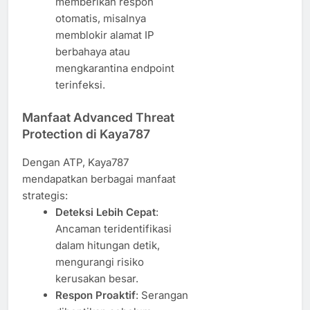
memberikan respon
otomatis, misalnya
memblokir alamat IP
berbahaya atau
mengkarantina endpoint
terinfeksi.
Manfaat Advanced Threat
Protection di Kaya787
Dengan ATP, Kaya787
mendapatkan berbagai manfaat
strategis:
Deteksi Lebih Cepat
:
Ancaman teridentifikasi
dalam hitungan detik,
mengurangi risiko
kerusakan besar.
Respon Proaktif
: Serangan