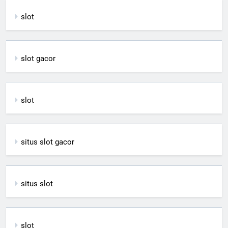
slot
slot gacor
slot
situs slot gacor
situs slot
slot