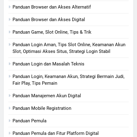
Panduan Browser dan Akses Alternatif
Panduan Browser dan Akses Digital
Panduan Game, Slot Online, Tips & Trik
Panduan Login Aman, Tips Slot Online, Keamanan Akun
Slot, Optimasi Akses Situs, Strategi Login Stabil
Panduan Login dan Masalah Teknis
Panduan Login, Keamanan Akun, Strategi Bermain Judi,
Fair Play, Tips Pemain
Panduan Manajemen Akun Digital
Panduan Mobile Registration
Panduan Pemula
Panduan Pemula dan Fitur Platform Digital