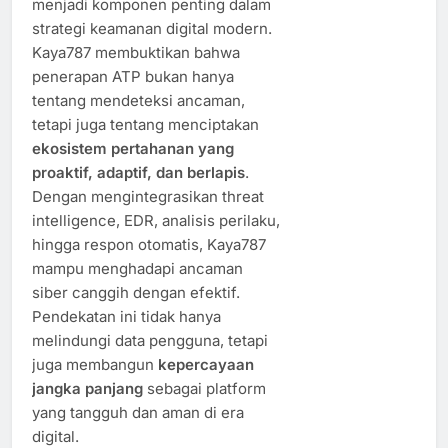
menjadi komponen penting dalam
strategi keamanan digital modern.
Kaya787 membuktikan bahwa
penerapan ATP bukan hanya
tentang mendeteksi ancaman,
tetapi juga tentang menciptakan
ekosistem pertahanan yang
proaktif, adaptif, dan berlapis
.
Dengan mengintegrasikan threat
intelligence, EDR, analisis perilaku,
hingga respon otomatis, Kaya787
mampu menghadapi ancaman
siber canggih dengan efektif.
Pendekatan ini tidak hanya
melindungi data pengguna, tetapi
juga membangun
kepercayaan
jangka panjang
sebagai platform
yang tangguh dan aman di era
digital.