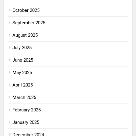
October 2025
September 2025
August 2025
July 2025
June 2025
May 2025
April 2025
March 2025
February 2025
January 2025
December 2024