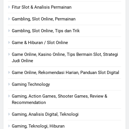
Fitur Slot & Analisis Permainan
Gambling, Slot Online, Permainan
Gambling, Slot Online, Tips dan Trik
Game & Hiburan / Slot Online
Game Online, Kasino Online, Tips Bermain Slot, Strategi
Judi Online
Game Online, Rekomendasi Harian, Panduan Slot Digital
Gaming Technology
Gaming, Action Games, Shooter Games, Review &
Recommendation
Gaming, Analisis Digital, Teknologi
Gaming, Teknologi, Hiburan