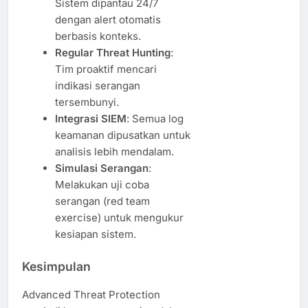
Sistem dipantau 24/7
dengan alert otomatis
berbasis konteks.
Regular Threat Hunting
:
Tim proaktif mencari
indikasi serangan
tersembunyi.
Integrasi SIEM
: Semua log
keamanan dipusatkan untuk
analisis lebih mendalam.
Simulasi Serangan
:
Melakukan uji coba
serangan (red team
exercise) untuk mengukur
kesiapan sistem.
Kesimpulan
Advanced Threat Protection