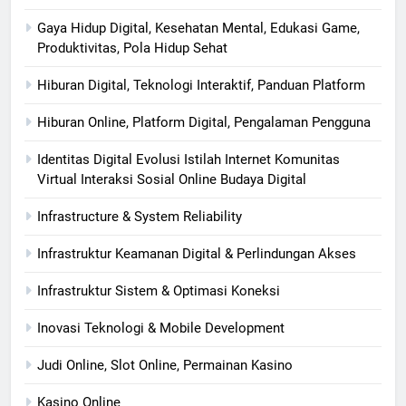
Gaya Hidup Digital, Kesehatan Mental, Edukasi Game,
Produktivitas, Pola Hidup Sehat
Hiburan Digital, Teknologi Interaktif, Panduan Platform
Hiburan Online, Platform Digital, Pengalaman Pengguna
Identitas Digital Evolusi Istilah Internet Komunitas
Virtual Interaksi Sosial Online Budaya Digital
Infrastructure & System Reliability
Infrastruktur Keamanan Digital & Perlindungan Akses
Infrastruktur Sistem & Optimasi Koneksi
Inovasi Teknologi & Mobile Development
Judi Online, Slot Online, Permainan Kasino
Kasino Online