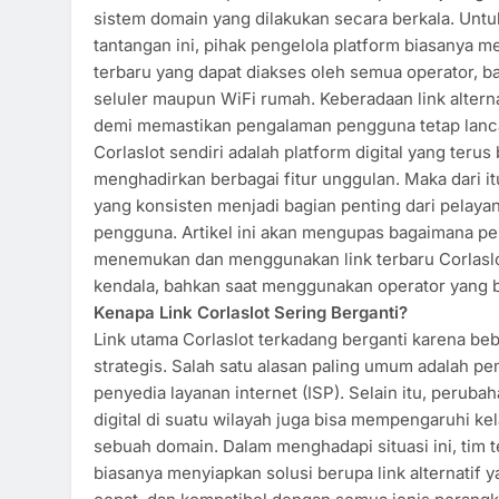
sistem domain yang dilakukan secara berkala. Unt
tantangan ini, pihak pengelola platform biasanya m
terbaru yang dapat diakses oleh semua operator, bai
seluler maupun WiFi rumah. Keberadaan link alterna
demi memastikan pengalaman pengguna tetap lanc
Corlaslot sendiri adalah platform digital yang ter
menghadirkan berbagai fitur unggulan. Maka dari i
yang konsisten menjadi bagian penting dari pelaya
pengguna. Artikel ini akan mengupas bagaimana p
menemukan dan menggunakan link terbaru Corlasl
kendala, bahkan saat menggunakan operator yang 
Kenapa Link Corlaslot Sering Berganti?
Link utama Corlaslot terkadang berganti karena be
strategis. Salah satu alasan paling umum adalah pe
penyedia layanan internet (ISP). Selain itu, peruba
digital di suatu wilayah juga bisa mempengaruhi k
sebuah domain. Dalam menghadapi situasi ini, tim t
biasanya menyiapkan solusi berupa link alternatif 