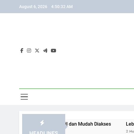
Skip
August 6, 2026
4:50:33 AM
to
content
Eil
Dapatkan I
natif Tetap Stabil dan Mudah Diakses
Lebah4D Login T
2 Months Ago
HEADLINES