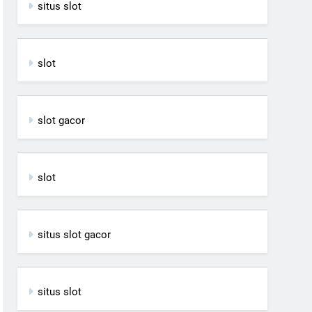
situs slot
slot
slot gacor
slot
situs slot gacor
situs slot