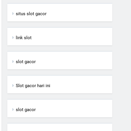
situs slot gacor
link slot
slot gacor
Slot gacor hari ini
slot gacor