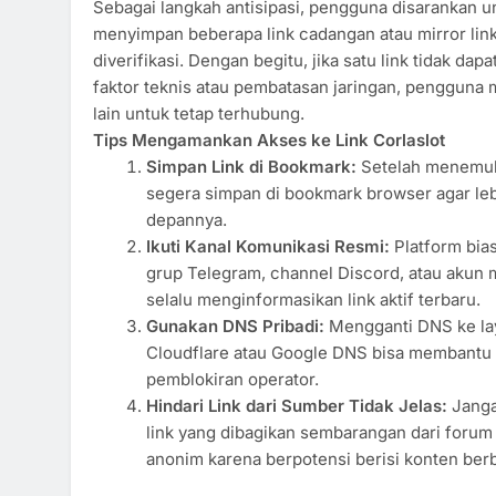
Sebagai langkah antisipasi, pengguna disarankan u
menyimpan beberapa link cadangan atau mirror link
diverifikasi. Dengan begitu, jika satu link tidak dap
faktor teknis atau pembatasan jaringan, pengguna 
lain untuk tetap terhubung.
Tips Mengamankan Akses ke Link Corlaslot
Simpan Link di Bookmark:
Setelah menemuka
segera simpan di bookmark browser agar le
depannya.
Ikuti Kanal Komunikasi Resmi:
Platform bia
grup Telegram, channel Discord, atau akun 
selalu menginformasikan link aktif terbaru.
Gunakan DNS Pribadi:
Mengganti DNS ke la
Cloudflare atau Google DNS bisa membantu
pemblokiran operator.
Hindari Link dari Sumber Tidak Jelas:
Janga
link yang dibagikan sembarangan dari forum
anonim karena berpotensi berisi konten ber