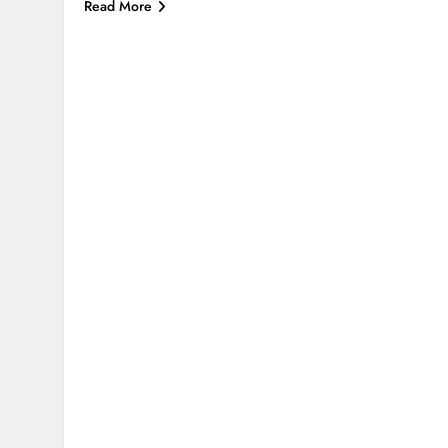
Read More