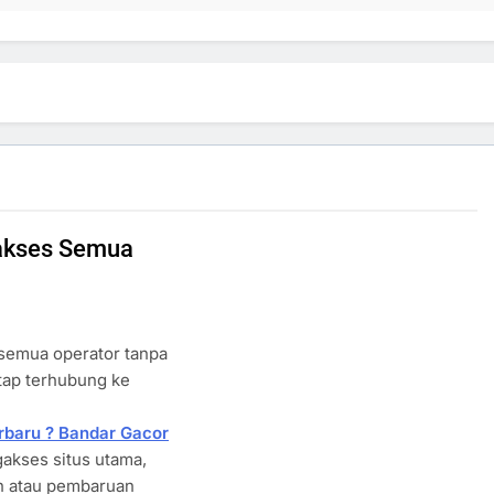
iakses Semua
 semua operator tanpa
tap terhubung ke
rbaru ? Bandar Gacor
akses situs utama,
an atau pembaruan