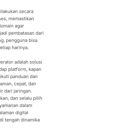
dilakukan secara
kses, memastikan
domain agar
jadi pembatasan dari
ng, pengguna bisa
tiap harinya.
erator adalah solusi
dap platform, kapan
ikuti panduan dan
 aman, cepat, dan
 dari jaringan.
an, dan selalu pilih
nyamanan dalam
laman digital
 di tengah dinamika