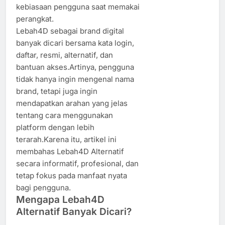
kebiasaan pengguna saat memakai
perangkat.
Lebah4D sebagai brand digital
banyak dicari bersama kata login,
daftar, resmi, alternatif, dan
bantuan akses.Artinya, pengguna
tidak hanya ingin mengenal nama
brand, tetapi juga ingin
mendapatkan arahan yang jelas
tentang cara menggunakan
platform dengan lebih
terarah.Karena itu, artikel ini
membahas Lebah4D Alternatif
secara informatif, profesional, dan
tetap fokus pada manfaat nyata
bagi pengguna.
Mengapa Lebah4D
Alternatif Banyak Dicari?