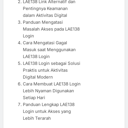
LAE138 Link Alternatif dan
Pentingnya Keamanan
dalam Aktivitas Digital
Panduan Mengatasi
Masalah Akses pada LAE138
Login
Cara Mengatasi Gagal
Masuk saat Menggunakan
LAE138 Login
LAE138 Login sebagai Solusi
Praktis untuk Aktivitas
Digital Modern
Cara Membuat LAE138 Login
Lebih Nyaman Digunakan
Setiap Hari
Panduan Lengkap LAE138
Login untuk Akses yang
Lebih Terarah