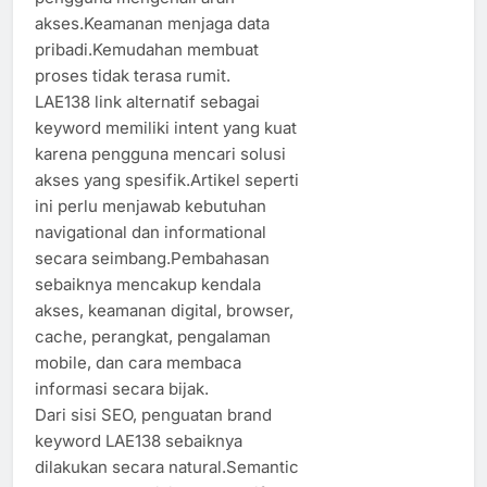
akses.Keamanan menjaga data
pribadi.Kemudahan membuat
proses tidak terasa rumit.
LAE138 link alternatif sebagai
keyword memiliki intent yang kuat
karena pengguna mencari solusi
akses yang spesifik.Artikel seperti
ini perlu menjawab kebutuhan
navigational dan informational
secara seimbang.Pembahasan
sebaiknya mencakup kendala
akses, keamanan digital, browser,
cache, perangkat, pengalaman
mobile, dan cara membaca
informasi secara bijak.
Dari sisi SEO, penguatan brand
keyword LAE138 sebaiknya
dilakukan secara natural.Semantic