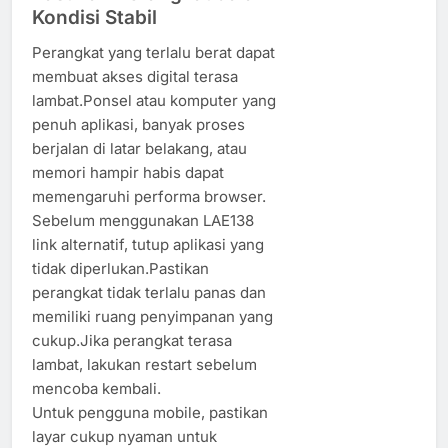
Kondisi Stabil
Perangkat yang terlalu berat dapat
membuat akses digital terasa
lambat.Ponsel atau komputer yang
penuh aplikasi, banyak proses
berjalan di latar belakang, atau
memori hampir habis dapat
memengaruhi performa browser.
Sebelum menggunakan LAE138
link alternatif, tutup aplikasi yang
tidak diperlukan.Pastikan
perangkat tidak terlalu panas dan
memiliki ruang penyimpanan yang
cukup.Jika perangkat terasa
lambat, lakukan restart sebelum
mencoba kembali.
Untuk pengguna mobile, pastikan
layar cukup nyaman untuk