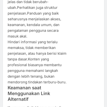
jelas dan tidak berubah-
ubah.Perhatikan juga struktur
penjelasan.Panduan yang baik
seharusnya menjelaskan akses,
keamanan, kendala umum, dan
pengalaman pengguna secara
masuk akal.
Hindari informasi yang terlalu
memaksa, tidak memberikan
penjelasan, atau hanya berisi klaim
tanpa dasar.Konten yang
profesional biasanya membantu
pengguna memahami langkah
dengan lebih tenang, bukan
mendorong tindakan terburu-buru.
Keamanan saat
Menggunakan Link
Alternatif