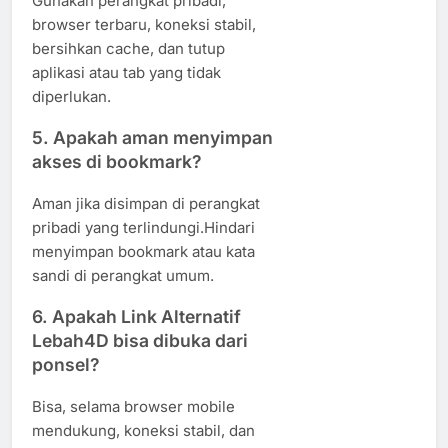
Gunakan perangkat pribadi,
browser terbaru, koneksi stabil,
bersihkan cache, dan tutup
aplikasi atau tab yang tidak
diperlukan.
5. Apakah aman menyimpan
akses di bookmark?
Aman jika disimpan di perangkat
pribadi yang terlindungi.Hindari
menyimpan bookmark atau kata
sandi di perangkat umum.
6. Apakah Link Alternatif
Lebah4D bisa dibuka dari
ponsel?
Bisa, selama browser mobile
mendukung, koneksi stabil, dan