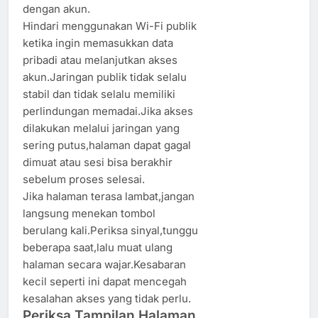
dengan akun.
Hindari menggunakan Wi-Fi publik
ketika ingin memasukkan data
pribadi atau melanjutkan akses
akun.Jaringan publik tidak selalu
stabil dan tidak selalu memiliki
perlindungan memadai.Jika akses
dilakukan melalui jaringan yang
sering putus,halaman dapat gagal
dimuat atau sesi bisa berakhir
sebelum proses selesai.
Jika halaman terasa lambat,jangan
langsung menekan tombol
berulang kali.Periksa sinyal,tunggu
beberapa saat,lalu muat ulang
halaman secara wajar.Kesabaran
kecil seperti ini dapat mencegah
kesalahan akses yang tidak perlu.
Periksa Tampilan Halaman