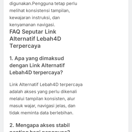
digunakan.Pengguna tetap perlu
melihat konsistensi tampilan,
kewajaran instruksi, dan
kenyamanan navigasi.
FAQ Seputar Link
Alternatif Lebah4D
Terpercaya
1. Apa yang dimaksud
dengan Link Alternatif
Lebah4D terpercaya?
Link Alternatif Lebah4D terpercaya
adalah akses yang perlu dikenali
melalui tampilan konsisten, alur
masuk wajar, navigasi jelas, dan
tidak meminta data berlebihan.
2. Mengapa akses stabil