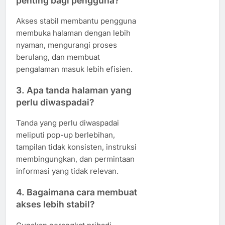
penting bagi pengguna?
Akses stabil membantu pengguna
membuka halaman dengan lebih
nyaman, mengurangi proses
berulang, dan membuat
pengalaman masuk lebih efisien.
3. Apa tanda halaman yang
perlu diwaspadai?
Tanda yang perlu diwaspadai
meliputi pop-up berlebihan,
tampilan tidak konsisten, instruksi
membingungkan, dan permintaan
informasi yang tidak relevan.
4. Bagaimana cara membuat
akses lebih stabil?