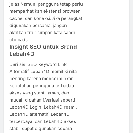
jelas.Namun, pengguna tetap perlu
memperhatikan ekstensi browser,
cache, dan koneksi.Jika perangkat
digunakan bersama, jangan
aktifkan fitur simpan kata sandi
otomatis.
Insight SEO untuk Brand
Lebah4D
Dari sisi SEO, keyword Link
Alternatif Lebah4D memiliki nilai
penting karena mencerminkan
kebutuhan pengguna terhadap
akses yang stabil, aman, dan
mudah dipahami.Variasi seperti
Lebah4D Login, Lebah4D resmi,
Lebah4D alternatif, Lebah4D
terpercaya, dan Lebah4D akses
stabil dapat digunakan secara