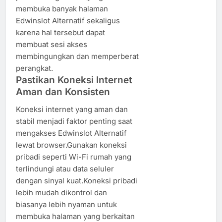
membuka banyak halaman
Edwinslot Alternatif sekaligus
karena hal tersebut dapat
membuat sesi akses
membingungkan dan memperberat
perangkat.
Pastikan Koneksi Internet
Aman dan Konsisten
Koneksi internet yang aman dan
stabil menjadi faktor penting saat
mengakses Edwinslot Alternatif
lewat browser.Gunakan koneksi
pribadi seperti Wi-Fi rumah yang
terlindungi atau data seluler
dengan sinyal kuat.Koneksi pribadi
lebih mudah dikontrol dan
biasanya lebih nyaman untuk
membuka halaman yang berkaitan