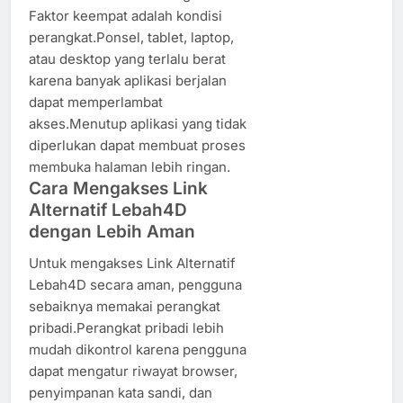
Faktor keempat adalah kondisi
perangkat.Ponsel, tablet, laptop,
atau desktop yang terlalu berat
karena banyak aplikasi berjalan
dapat memperlambat
akses.Menutup aplikasi yang tidak
diperlukan dapat membuat proses
membuka halaman lebih ringan.
Cara Mengakses Link
Alternatif Lebah4D
dengan Lebih Aman
Untuk mengakses Link Alternatif
Lebah4D secara aman, pengguna
sebaiknya memakai perangkat
pribadi.Perangkat pribadi lebih
mudah dikontrol karena pengguna
dapat mengatur riwayat browser,
penyimpanan kata sandi, dan