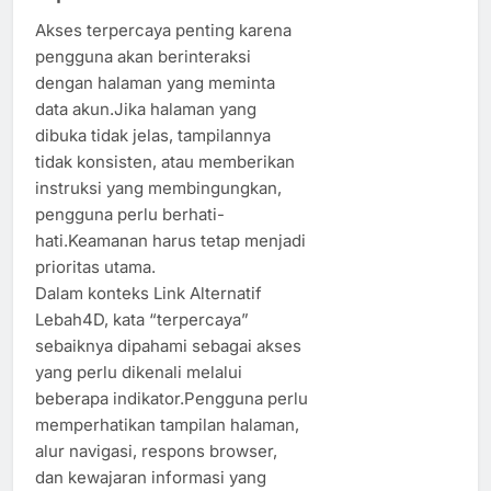
Akses terpercaya penting karena
pengguna akan berinteraksi
dengan halaman yang meminta
data akun.Jika halaman yang
dibuka tidak jelas, tampilannya
tidak konsisten, atau memberikan
instruksi yang membingungkan,
pengguna perlu berhati-
hati.Keamanan harus tetap menjadi
prioritas utama.
Dalam konteks Link Alternatif
Lebah4D, kata “terpercaya”
sebaiknya dipahami sebagai akses
yang perlu dikenali melalui
beberapa indikator.Pengguna perlu
memperhatikan tampilan halaman,
alur navigasi, respons browser,
dan kewajaran informasi yang