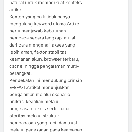
natural untuk memperkuat konteks
artikel.
Konten yang baik tidak hanya
mengulang keyword utama.Artikel
perlu menjawab kebutuhan
pembaca secara lengkap, mulai
dari cara mengenali akses yang
lebih aman, faktor stabilitas,
keamanan akun, browser terbaru,
cache, hingga pengalaman multi-
perangkat.
Pendekatan ini mendukung prinsip
E-E-A-T.Artikel menunjukkan
pengalaman melalui skenario
praktis, keahlian melalui
penjelasan teknis sederhana,
otoritas melalui struktur
pembahasan yang rapi, dan trust
melalui penekanan pada keamanan