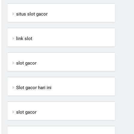
situs slot gacor
link slot
slot gacor
Slot gacor hari ini
slot gacor