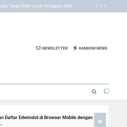
gin Tanpa Ribet untuk Pengguna Aktif
le dengan Langkah Praktis dan Terarah
Perangkat Mobile untuk Pengguna Baru
natif Tetap Stabil dan Mudah Diakses
NEWSLETTER
RANDOM NEWS
gin Tanpa Ribet untuk Pengguna Aktif
le dengan Langkah Praktis dan Terarah
Perangkat Mobile untuk Pengguna Baru
inslot di Browser Mobile dengan Langkah Praktis dan Terara