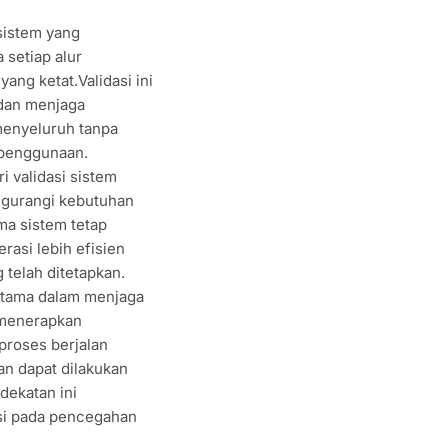
sistem yang
 setiap alur
ang ketat.Validasi ini
dan menjaga
 menyeluruh tanpa
penggunaan.
i validasi sistem
engurangi kebutuhan
ma sistem tetap
rasi lebih efisien
 telah ditetapkan.
utama dalam menjaga
l menerapkan
proses berjalan
an dapat dilakukan
ekatan ini
si pada pencegahan