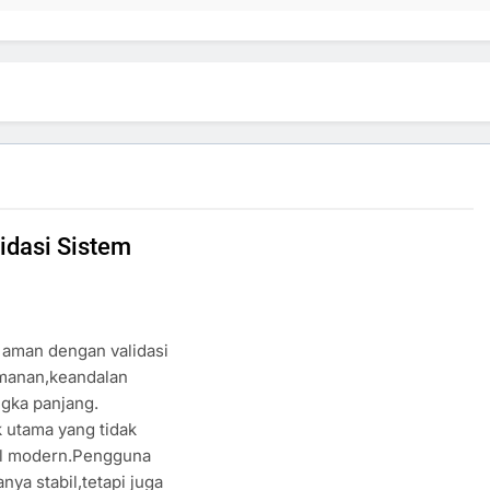
idasi Sistem
aman dengan validasi
amanan,keandalan
ngka panjang.
 utama yang tidak
tal modern.Pengguna
ya stabil,tetapi juga