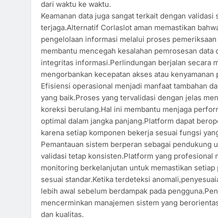
dari waktu ke waktu.
Keamanan data juga sangat terkait dengan validasi 
terjaga.Alternatif Corlaslot aman memastikan bahwa
pengelolaan informasi melalui proses pemeriksaan y
membantu mencegah kesalahan pemrosesan data 
integritas informasi.Perlindungan berjalan secara
mengorbankan kecepatan akses atau kenyamanan 
Efisiensi operasional menjadi manfaat tambahan dar
yang baik.Proses yang tervalidasi dengan jelas m
koreksi berulang.Hal ini membantu menjaga perfor
optimal dalam jangka panjang.Platform dapat berope
karena setiap komponen bekerja sesuai fungsi yang
Pemantauan sistem berperan sebagai pendukung 
validasi tetap konsisten.Platform yang profesiona
monitoring berkelanjutan untuk memastikan setiap 
sesuai standar.Ketika terdeteksi anomali,penyesuai
lebih awal sebelum berdampak pada pengguna.Pend
mencerminkan manajemen sistem yang berorienta
dan kualitas.