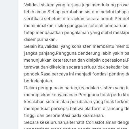
Validasi sistem yang terjaga juga mendukung pro
lebih aman.Setiap perubahan sistem melalui tahap 
verifikasi sebelum diterapkan secara penuh.Pendek
meminimalkan risiko gangguan setelah pembaruan
tetap mendapatkan pengalaman yang stabil meskipu
disempurnakan.
Selain itu,validasi yang konsisten membantu mem
jangka panjang.Pengguna cenderung lebih yakin pa
menunjukkan keteraturan dan disiplin operasional.
terawat dan dikelola secara serius,tidak sekadar b
pendek.Rasa percaya ini menjadi fondasi penting
berkelanjutan.
Dalam penggunaan harian,keandalan sistem yang te
menciptakan kenyamanan.Pengguna tidak perlu kha
kesalahan sistem atau perubahan yang tidak terkont
memperkuat persepsi bahwa platform dirancang d
tinggi dan berorientasi pada keamanan.
Secara keseluruhan,alternatif Corlaslot aman denga