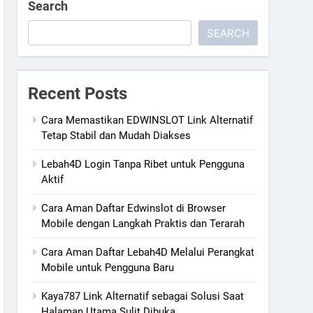
Search
SEARCH
Recent Posts
Cara Memastikan EDWINSLOT Link Alternatif
Tetap Stabil dan Mudah Diakses
Lebah4D Login Tanpa Ribet untuk Pengguna
Aktif
Cara Aman Daftar Edwinslot di Browser
Mobile dengan Langkah Praktis dan Terarah
Cara Aman Daftar Lebah4D Melalui Perangkat
Mobile untuk Pengguna Baru
Kaya787 Link Alternatif sebagai Solusi Saat
Halaman Utama Sulit Dibuka