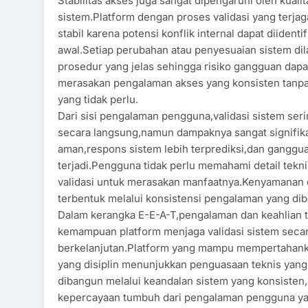
Stabilitas akses juga sangat dipengaruhi oleh kualit
sistem.Platform dengan proses validasi yang terja
stabil karena potensi konflik internal dapat diidentif
awal.Setiap perubahan atau penyesuaian sistem dil
prosedur yang jelas sehingga risiko gangguan dap
merasakan pengalaman akses yang konsisten tanpa
yang tidak perlu.
Dari sisi pengalaman pengguna,validasi sistem sering
secara langsung,namun dampaknya sangat signifika
aman,respons sistem lebih terprediksi,dan ganggu
terjadi.Pengguna tidak perlu memahami detail teknis
validasi untuk merasakan manfaatnya.Kenyamanan 
terbentuk melalui konsistensi pengalaman yang dib
Dalam kerangka E-E-A-T,pengalaman dan keahlian t
kemampuan platform menjaga validasi sistem seca
berkelanjutan.Platform yang mampu mempertahanka
yang disiplin menunjukkan penguasaan teknis yang
dibangun melalui keandalan sistem yang konsisten
kepercayaan tumbuh dari pengalaman pengguna ya