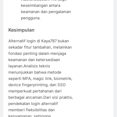
keseimbangan antara
keamanan dan pengalaman
pengguna.
Kesimpulan
Alternatif login di Kaya787 bukan
sekadar fitur tambahan, melainkan
fondasi penting dalam menjaga
keamanan dan ketersediaan
layanan.Analisis teknis
menunjukkan bahwa metode
seperti MFA, magic link, biometrik,
device fingerprinting, dan SSO
memperkuat pertahanan dari
berbagai ancaman.Dari sisi praktis,
pendekatan login alternatif
memberi fleksibilitas dan
kenyamanan, sehingga