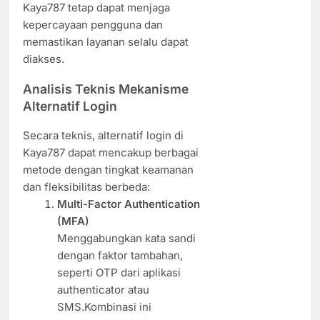
Kaya787 tetap dapat menjaga
kepercayaan pengguna dan
memastikan layanan selalu dapat
diakses.
Analisis Teknis Mekanisme
Alternatif Login
Secara teknis, alternatif login di
Kaya787 dapat mencakup berbagai
metode dengan tingkat keamanan
dan fleksibilitas berbeda:
Multi-Factor Authentication
(MFA)
Menggabungkan kata sandi
dengan faktor tambahan,
seperti OTP dari aplikasi
authenticator atau
SMS.Kombinasi ini