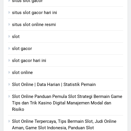
situs slot gacor
situs slot gacor hari ini
situs slot online resmi
slot
slot gacor
slot gacor hari ini
slot online
Slot Online | Data Harian | Statistik Pemain
Slot Online Panduan Pemula Slot Strategi Bermain Game
Tips dan Trik Kasino Digital Manajemen Modal dan
Risiko
Slot Online Terpercaya, Tips Bermain Slot, Judi Online
Aman, Game Slot Indonesia, Panduan Slot