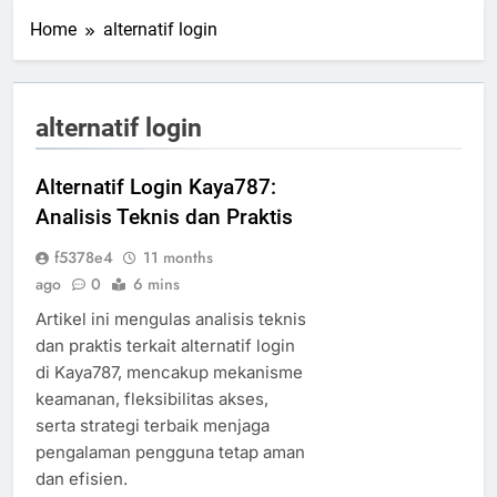
Home
alternatif login
alternatif login
Alternatif Login Kaya787:
Analisis Teknis dan Praktis
f5378e4
11 months
ago
0
6 mins
Artikel ini mengulas analisis teknis
dan praktis terkait alternatif login
di Kaya787, mencakup mekanisme
keamanan, fleksibilitas akses,
serta strategi terbaik menjaga
pengalaman pengguna tetap aman
dan efisien.