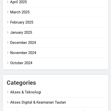
April 2025
March 2025
February 2025
January 2025
December 2024
November 2024
October 2024
Categories
Akses & Teknologi
Akses Digital & Keamanan Tautan