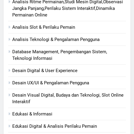
Analisis Ritme Permainan,Studi Mesin Digital,Observasi
Jangka Panjang,Perilaku Sistem Interaktif,Dinamika
Permainan Online
Analisis Slot & Perilaku Pemain
Analisis Teknologi & Pengalaman Pengguna
Database Management, Pengembangan Sistem,
Teknologi Informasi
Desain Digital & User Experience
Desain UX/UI & Pengalaman Pengguna
Desain Visual Digital, Budaya dan Teknologi, Slot Online
Interaktif
Edukasi & Informasi
Edukasi Digital & Analisis Perilaku Pemain