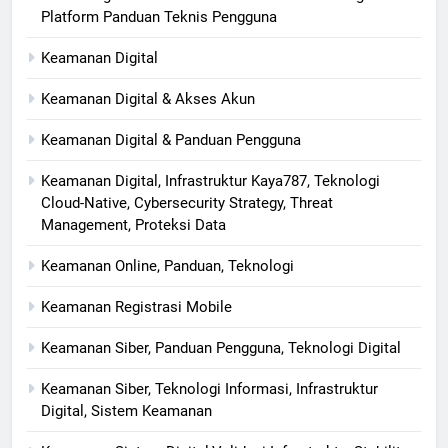
Platform Panduan Teknis Pengguna
Keamanan Digital
Keamanan Digital & Akses Akun
Keamanan Digital & Panduan Pengguna
Keamanan Digital, Infrastruktur Kaya787, Teknologi
Cloud-Native, Cybersecurity Strategy, Threat
Management, Proteksi Data
Keamanan Online, Panduan, Teknologi
Keamanan Registrasi Mobile
Keamanan Siber, Panduan Pengguna, Teknologi Digital
Keamanan Siber, Teknologi Informasi, Infrastruktur
Digital, Sistem Keamanan