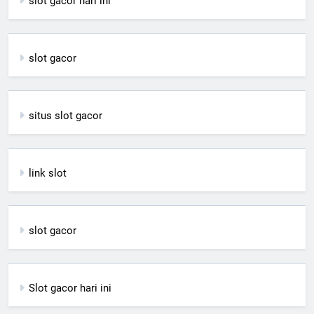
slot gacor hari ini
slot gacor
situs slot gacor
link slot
slot gacor
Slot gacor hari ini