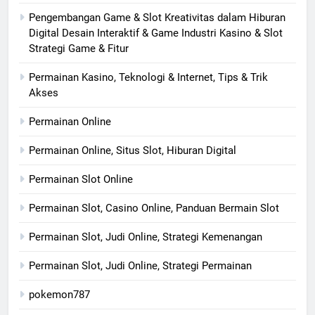
Pengembangan Game & Slot Kreativitas dalam Hiburan
Digital Desain Interaktif & Game Industri Kasino & Slot
Strategi Game & Fitur
Permainan Kasino, Teknologi & Internet, Tips & Trik
Akses
Permainan Online
Permainan Online, Situs Slot, Hiburan Digital
Permainan Slot Online
Permainan Slot, Casino Online, Panduan Bermain Slot
Permainan Slot, Judi Online, Strategi Kemenangan
Permainan Slot, Judi Online, Strategi Permainan
pokemon787