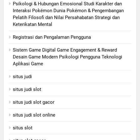
Psikologi & Hubungan Emosional Studi Karakter dan
Interaksi Pokémon Dunia Pokémon & Pengembangan
Pelatih Filosofi dan Nilai Persahabatan Strategi dan
Keterikatan Mental
Registrasi dan Pengalaman Pengguna
Sistem Game Digital Game Engagement & Reward
Desain Game Modern Psikologi Pengguna Teknologi
Aplikasi Game
situs judi
situs judi slot
situs judi slot gacor
situs judi slot online
situs slot