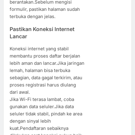
berantakan.Sebelum mengisi
formulir, pastikan halaman sudah
terbuka dengan jelas.
Pastikan Koneksi Internet
Lancar
Koneksi internet yang stabil
membantu proses daftar berjalan
lebih aman dan lancar.Jika jaringan
lemah, halaman bisa terbuka
sebagian, data gagal terkirim, atau
proses registrasi harus diulang
dari awal.
Jika Wi-Fi terasa lambat, coba
gunakan data seluler.Jika data
seluler tidak stabil, pindah ke area
dengan sinyal lebih
kuat.Pendaftaran sebaiknya