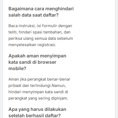
Bagaimana cara menghindari
salah data saat daftar?
Baca instruksi, isi formulir dengan
teliti, hindari spasi tambahan, dan
periksa ulang semua data sebelum
menyelesaikan registrasi.
Apakah aman menyimpan
kata sandi di browser
mobile?
Aman jika perangkat benar-benar
pribadi dan terlindungi.Namun,
hindari menyimpan kata sandi di
perangkat yang sering dipinjam.
Apa yang harus dilakukan
setelah berhasil daftar?