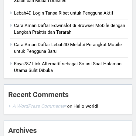
Stabil dan Mudah Diakses
Lebah4D Login Tanpa Ribet untuk Pengguna Aktif
Cara Aman Daftar Edwinslot di Browser Mobile dengan
Langkah Praktis dan Terarah
Cara Aman Daftar Lebah4D Melalui Perangkat Mobile
untuk Pengguna Baru
Kaya787 Link Alternatif sebagai Solusi Saat Halaman
Utama Sulit Dibuka
Recent Comments
A WordPress Commenter
on
Hello world!
Archives