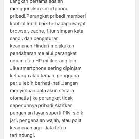
Langkah pertama adalah
menggunakan smartphone
pribadi.Perangkat pribadi memberi
kontrol lebih baik terhadap riwayat
browser, cache, fitur simpan kata
sandi, dan pengaturan
keamanan.Hindari melakukan
pendaftaran melalui perangkat
umum atau HP milik orang lain.
Jika smartphone sering dipinjam
keluarga atau teman, pengguna
perlu lebih berhati-hati.Jangan
menyimpan data akun secara
otomatis jika perangkat tidak
sepenuhnya pribadi.Aktifkan
pengaman layar seperti PIN, sidik
jari, pengenalan wajah, atau pola
keamanan agar data tetap
terlindungi.