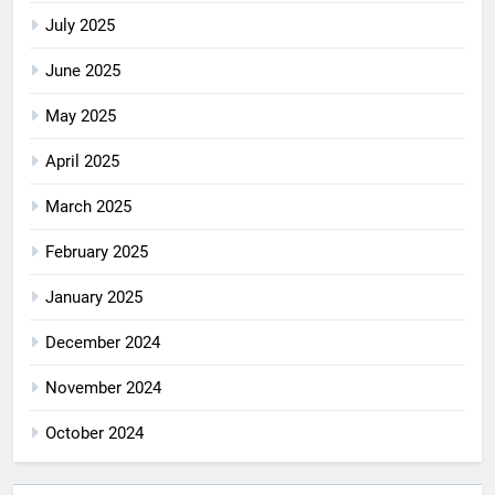
July 2025
June 2025
May 2025
April 2025
March 2025
February 2025
January 2025
December 2024
November 2024
October 2024