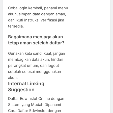
Coba login kembali, pahami menu
akun, simpan data dengan aman,
dan ikuti instruksi verifikasi jika
tersedia.
Bagaimana menjaga akun
tetap aman setelah daftar?
Gunakan kata sandi kuat, jangan
membagikan data akun, hindari
perangkat umum, dan logout
setelah selesai menggunakan
akun.
Internal Linking
Suggestion
Daftar Edwinslot Online dengan
Sistem yang Mudah Dipahami
Cara Daftar Edwinslot dengan