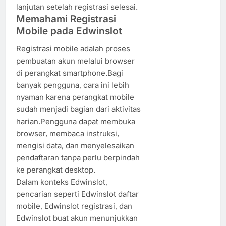
lanjutan setelah registrasi selesai.
Memahami Registrasi
Mobile pada Edwinslot
Registrasi mobile adalah proses
pembuatan akun melalui browser
di perangkat smartphone.Bagi
banyak pengguna, cara ini lebih
nyaman karena perangkat mobile
sudah menjadi bagian dari aktivitas
harian.Pengguna dapat membuka
browser, membaca instruksi,
mengisi data, dan menyelesaikan
pendaftaran tanpa perlu berpindah
ke perangkat desktop.
Dalam konteks Edwinslot,
pencarian seperti Edwinslot daftar
mobile, Edwinslot registrasi, dan
Edwinslot buat akun menunjukkan