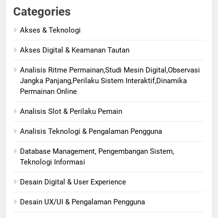
Categories
Akses & Teknologi
Akses Digital & Keamanan Tautan
Analisis Ritme Permainan,Studi Mesin Digital,Observasi
Jangka Panjang,Perilaku Sistem Interaktif,Dinamika
Permainan Online
Analisis Slot & Perilaku Pemain
Analisis Teknologi & Pengalaman Pengguna
Database Management, Pengembangan Sistem,
Teknologi Informasi
Desain Digital & User Experience
Desain UX/UI & Pengalaman Pengguna