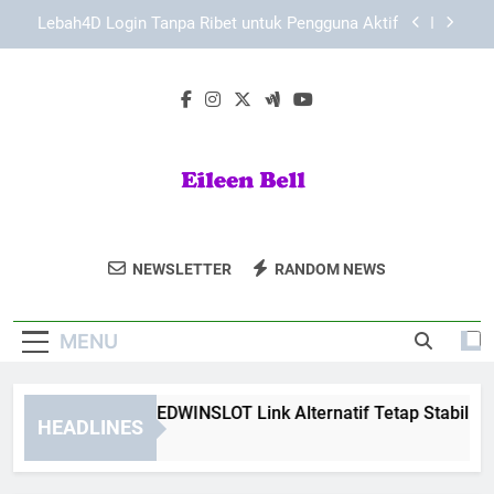
Skip
Cara Aman Daftar Edwinslot di Browser Mobile
to
dengan Langkah Praktis dan Terarah
content
Cara Aman Daftar Lebah4D Melalui Perangkat
Mobile untuk Pengguna Baru
Cara Memastikan EDWINSLOT Link Alternatif
Tetap Stabil dan Mudah Diakses
Lebah4D Login Tanpa Ribet untuk Pengguna Aktif
Cara Aman Daftar Edwinslot di Browser Mobile
dengan Langkah Praktis dan Terarah
Eileen Bell
Dapatkan Inspirasi Gaya Hidup Dan Konten
Cara Aman Daftar Lebah4D Melalui Perangkat
NEWSLETTER
RANDOM NEWS
Mobile untuk Pengguna Baru
Menarik Di Blog Eileen Bell.
MENU
ra Memastikan EDWINSLOT Link Alternatif Tetap Stabil dan M
HEADLINES
Month Ago