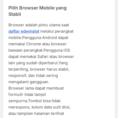
Pilih Browser Mobile yang
Stabil
Browser adalah pintu utama saat
daftar edwinslot
melalui perangkat
mobile.Pengguna Android dapat
memakai Chrome atau browser
bawaan perangkat.Pengguna iOS
dapat memakai Safari atau browser
lain yang sudah diperbarui.Yang
terpenting, browser harus stabil,
responsif, dan tidak sering
mengalami gangguan.
Browser lama dapat membuat
formulir tidak tampil
sempurna.Tombol bisa tidak
merespons, kolom data sulit diisi,
atau tampilan halaman terlihat