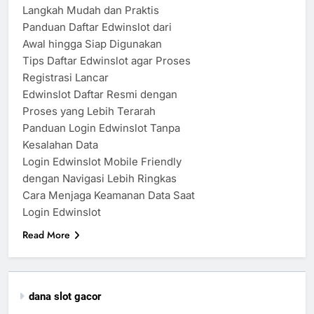
Langkah Mudah dan Praktis
Panduan Daftar Edwinslot dari
Awal hingga Siap Digunakan
Tips Daftar Edwinslot agar Proses
Registrasi Lancar
Edwinslot Daftar Resmi dengan
Proses yang Lebih Terarah
Panduan Login Edwinslot Tanpa
Kesalahan Data
Login Edwinslot Mobile Friendly
dengan Navigasi Lebih Ringkas
Cara Menjaga Keamanan Data Saat
Login Edwinslot
Read More
dana slot gacor