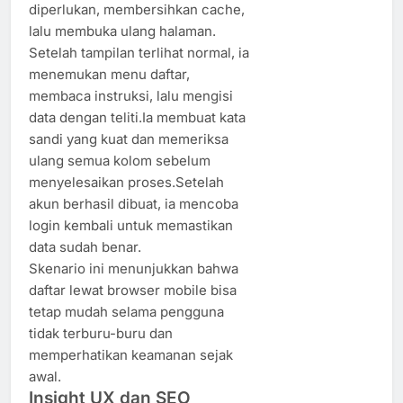
diperlukan, membersihkan cache,
lalu membuka ulang halaman.
Setelah tampilan terlihat normal, ia
menemukan menu daftar,
membaca instruksi, lalu mengisi
data dengan teliti.Ia membuat kata
sandi yang kuat dan memeriksa
ulang semua kolom sebelum
menyelesaikan proses.Setelah
akun berhasil dibuat, ia mencoba
login kembali untuk memastikan
data sudah benar.
Skenario ini menunjukkan bahwa
daftar lewat browser mobile bisa
tetap mudah selama pengguna
tidak terburu-buru dan
memperhatikan keamanan sejak
awal.
Insight UX dan SEO