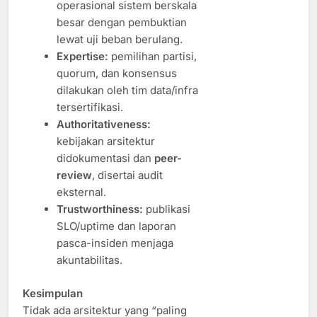
operasional sistem berskala
besar dengan pembuktian
lewat uji beban berulang.
Expertise:
pemilihan partisi,
quorum, dan konsensus
dilakukan oleh tim data/infra
tersertifikasi.
Authoritativeness:
kebijakan arsitektur
didokumentasi dan
peer-
review
, disertai audit
eksternal.
Trustworthiness:
publikasi
SLO/uptime dan laporan
pasca-insiden menjaga
akuntabilitas.
Kesimpulan
Tidak ada arsitektur yang “paling