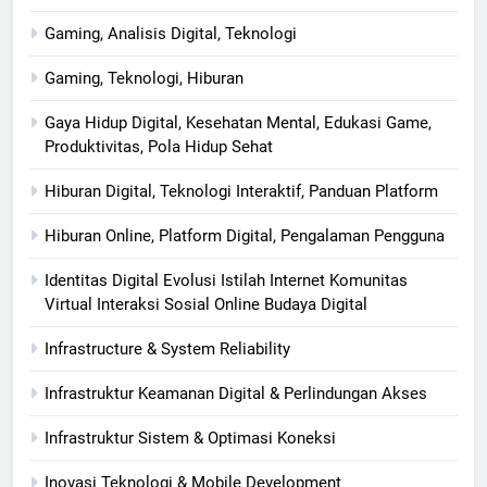
Gaming, Analisis Digital, Teknologi
Gaming, Teknologi, Hiburan
Gaya Hidup Digital, Kesehatan Mental, Edukasi Game,
Produktivitas, Pola Hidup Sehat
Hiburan Digital, Teknologi Interaktif, Panduan Platform
Hiburan Online, Platform Digital, Pengalaman Pengguna
Identitas Digital Evolusi Istilah Internet Komunitas
Virtual Interaksi Sosial Online Budaya Digital
Infrastructure & System Reliability
Infrastruktur Keamanan Digital & Perlindungan Akses
Infrastruktur Sistem & Optimasi Koneksi
Inovasi Teknologi & Mobile Development