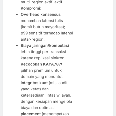
multi-region aktif-aktif.
Kompromi:
Overhead konsensus
menambah latensi tulis
(komit butuh mayoritas);
p99 sensitif terhadap latensi
antar-region.
Biaya jaringan/komputasi
lebih tinggi per transaksi
karena replikasi sinkron.
Kecocokan KAYA787:
pilihan premium untuk
domain yang menuntut
integritas kuat
(mis. audit
yang ketat) dan
ketersediaan lintas wilayah,
dengan kesiapan mengelola
biaya dan optimasi
placement
(menempatkan