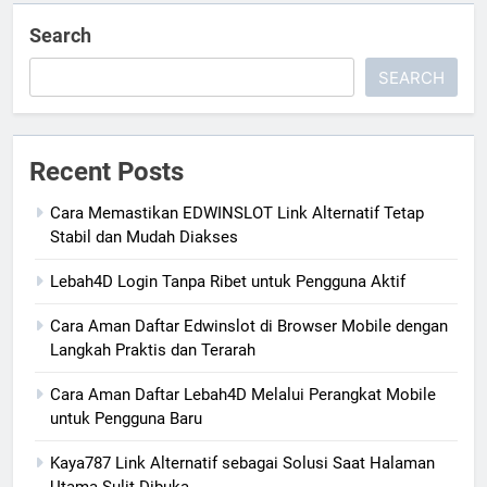
Search
SEARCH
Recent Posts
Cara Memastikan EDWINSLOT Link Alternatif Tetap
Stabil dan Mudah Diakses
Lebah4D Login Tanpa Ribet untuk Pengguna Aktif
Cara Aman Daftar Edwinslot di Browser Mobile dengan
Langkah Praktis dan Terarah
Cara Aman Daftar Lebah4D Melalui Perangkat Mobile
untuk Pengguna Baru
Kaya787 Link Alternatif sebagai Solusi Saat Halaman
Utama Sulit Dibuka