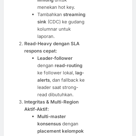
menekan hot key.
Tambahkan
streaming
sink
(CDC) ke gudang
kolumnar untuk
laporan.
Read-Heavy dengan SLA
respons cepat:
Leader-follower
dengan
read-routing
ke follower lokal,
lag-
alerts
, dan fallback ke
leader saat strong-
read dibutuhkan.
Integritas & Multi-Region
Aktif-Aktif:
Multi-master
konsensus
dengan
placement kelompok