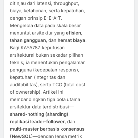
ditinjau dari latensi, throughput,
biaya, ketahanan, serta kepatuhan,
dengan prinsip E-E-A-T.
Mengelola data pada skala besar
menuntut arsitektur yang
efisien
,
tahan gangguan
, dan
hemat biaya
.
Bagi KAYA787, keputusan
arsitektural bukan sekadar pilihan
teknis; ia menentukan pengalaman
pengguna (kecepatan respons),
kepatuhan (integritas dan
auditabilitas), serta TCO (total cost
of ownership). Artikel ini
membandingkan tiga pola utama
arsitektur data terdistribusi—
shared-nothing (sharding)
,
replikasi leader-follower
, dan
multi-master berbasis konsensus
(NewSQL)
—dengan lensa metrik