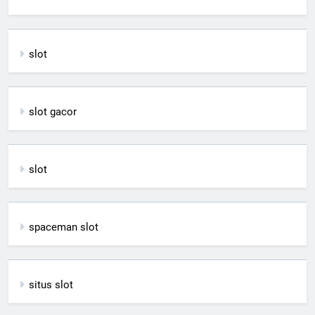
slot
slot gacor
slot
spaceman slot
situs slot