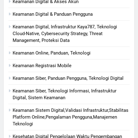
Keamanan Digital & Akses Akun
Keamanan Digital & Panduan Pengguna
Keamanan Digital, Infrastruktur Kaya787, Teknologi
Cloud-Native, Cybersecurity Strategy, Threat
Management, Proteksi Data
Keamanan Online, Panduan, Teknologi
Keamanan Registrasi Mobile
Keamanan Siber, Panduan Pengguna, Teknologi Digital
Keamanan Siber, Teknologi Informasi, Infrastruktur
Digital, Sistem Keamanan
Keamanan Sistem Digital,Validasi Infrastruktur,Stabilitas
Platform Online,Pengalaman Pengguna,Manajemen
Teknologi
Kesehatan Digital Pengelolaan Waktu Pengembangan