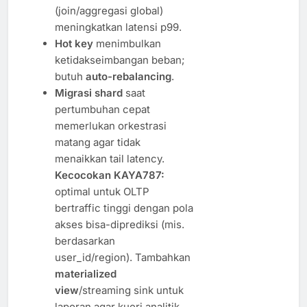
(join/aggregasi global)
meningkatkan latensi p99.
Hot key
menimbulkan
ketidakseimbangan beban;
butuh
auto-rebalancing
.
Migrasi shard
saat
pertumbuhan cepat
memerlukan orkestrasi
matang agar tidak
menaikkan tail latency.
Kecocokan KAYA787:
optimal untuk OLTP
bertraffic tinggi dengan pola
akses bisa-diprediksi (mis.
berdasarkan
user_id/region). Tambahkan
materialized
view
/streaming sink untuk
laporan agar kueri analitik