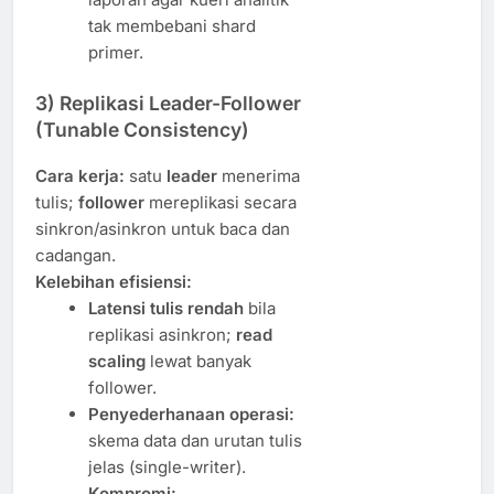
tak membebani shard
primer.
3) Replikasi Leader-Follower
(Tunable Consistency)
Cara kerja:
satu
leader
menerima
tulis;
follower
mereplikasi secara
sinkron/asinkron untuk baca dan
cadangan.
Kelebihan efisiensi:
Latensi tulis rendah
bila
replikasi asinkron;
read
scaling
lewat banyak
follower.
Penyederhanaan operasi:
skema data dan urutan tulis
jelas (single-writer).
Kompromi: