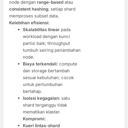
node dengan
range-based
atau
consistent hashing
; setiap shard
memproses subset data.
Kelebihan efisiensi:
Skalabilitas linear
pada
workload dengan kunci
partisi baik; throughput
tumbuh seiring penambahan
node.
Biaya terkendali:
compute
dan storage bertambah
sesuai kebutuhan; cocok
untuk pertumbuhan
bertahap.
Isolasi kegagalan:
satu
shard terganggu tidak
mematikan klaster.
Kompromi:
Kueri lintas-shard