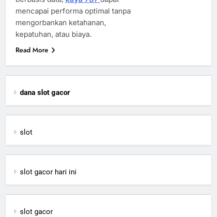
mencapai performa optimal tanpa
mengorbankan ketahanan,
kepatuhan, atau biaya.
Read More
dana slot gacor
slot
slot gacor hari ini
slot gacor