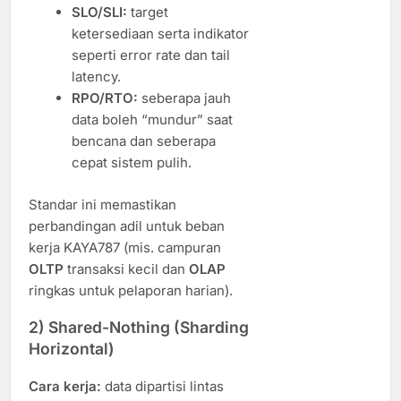
SLO/SLI:
target
ketersediaan serta indikator
seperti error rate dan tail
latency.
RPO/RTO:
seberapa jauh
data boleh “mundur” saat
bencana dan seberapa
cepat sistem pulih.
Standar ini memastikan
perbandingan adil untuk beban
kerja KAYA787 (mis. campuran
OLTP
transaksi kecil dan
OLAP
ringkas untuk pelaporan harian).
2) Shared-Nothing (Sharding
Horizontal)
Cara kerja:
data dipartisi lintas