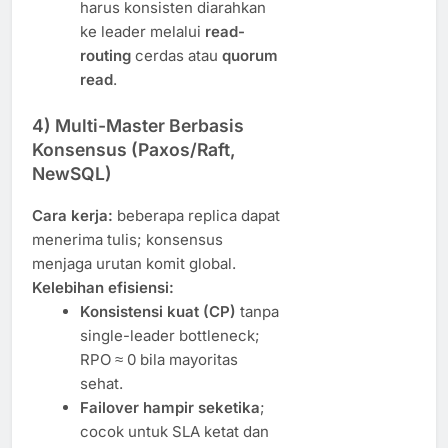
harus konsisten diarahkan
ke leader melalui
read-
routing
cerdas atau
quorum
read
.
4) Multi-Master Berbasis
Konsensus (Paxos/Raft,
NewSQL)
Cara kerja:
beberapa replica dapat
menerima tulis; konsensus
menjaga urutan komit global.
Kelebihan efisiensi:
Konsistensi kuat (CP)
tanpa
single-leader bottleneck;
RPO ≈ 0 bila mayoritas
sehat.
Failover hampir seketika
;
cocok untuk SLA ketat dan