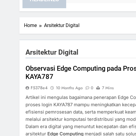
Home
Arsitektur Digital
Arsitektur Digital
Observasi Edge Computing pada Pro
KAYA787
F5378e4
10 Months Ago
0
7 Mins
Artikel ini mengulas bagaimana penerapan Edge C
proses login KAYA787 mampu meningkatkan kecepat
efisiensi pemrosesan data, serta memperkuat ke
melalui arsitektur komputasi terdistribusi yang mod
Dalam era digital yang menuntut kecepatan dan efisi
arsitektur
Edge Computing
menjadi salah satu solus