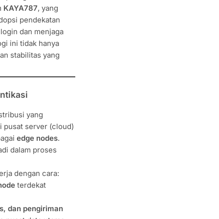
m
KAYA787
, yang
adopsi pendekatan
login dan menjaga
i ini tidak hanya
n stabilitas yang
ntikasi
tribusi yang
pusat server (cloud)
bagai
edge nodes
.
adi dalam proses
rja dengan cara:
node
terdekat
tas, dan pengiriman