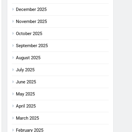
December 2025
November 2025
October 2025
September 2025
August 2025
July 2025
June 2025
May 2025
April 2025
March 2025
February 2025