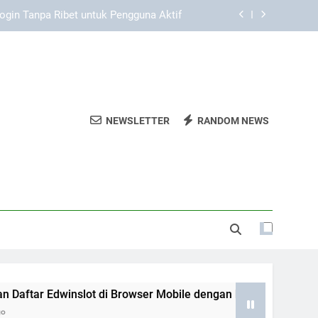
gin Tanpa Ribet untuk Pengguna Aktif
le dengan Langkah Praktis dan Terarah
Perangkat Mobile untuk Pengguna Baru
natif Tetap Stabil dan Mudah Diakses
NEWSLETTER
RANDOM NEWS
gin Tanpa Ribet untuk Pengguna Aktif
le dengan Langkah Praktis dan Terarah
Perangkat Mobile untuk Pengguna Baru
inslot di Browser Mobile dengan Langkah Praktis dan Terara