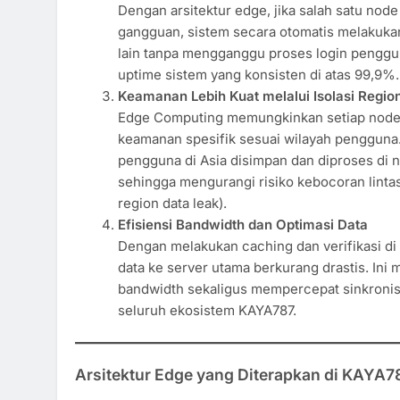
Dengan arsitektur edge, jika salah satu nod
gangguan, sistem secara otomatis melakuk
lain tanpa mengganggu proses login penggun
uptime sistem yang konsisten di atas 99,9%.
Keamanan Lebih Kuat melalui Isolasi Regio
Edge Computing memungkinkan setiap node 
keamanan spesifik sesuai wilayah pengguna. 
pengguna di Asia disimpan dan diproses di n
sehingga mengurangi risiko kebocoran lintas
region data leak).
Efisiensi Bandwidth dan Optimasi Data
Dengan melakukan caching dan verifikasi di e
data ke server utama berkurang drastis. In
bandwidth sekaligus mempercepat sinkronisa
seluruh ekosistem KAYA787.
Arsitektur Edge yang Diterapkan di KAYA7