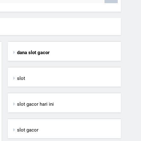
dana slot gacor
slot
slot gacor hari ini
slot gacor