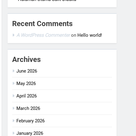
Recent Comments
A WordPress Commenter
on
Hello world!
Archives
June 2026
May 2026
April 2026
March 2026
February 2026
January 2026