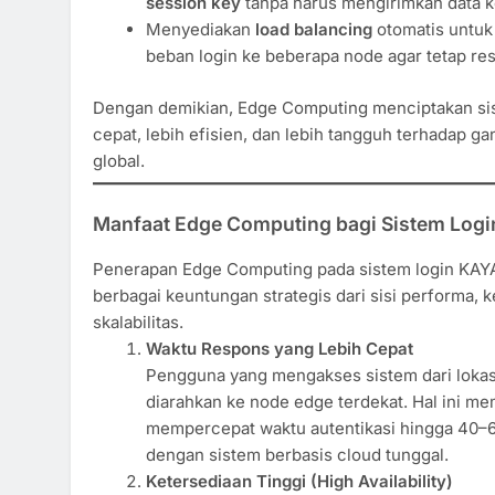
session key
tanpa harus mengirimkan data k
Menyediakan
load balancing
otomatis untuk
beban login ke beberapa node agar tetap res
Dengan demikian, Edge Computing menciptakan sis
cepat, lebih efisien, dan lebih tangguh terhadap g
global.
Manfaat Edge Computing bagi Sistem Log
Penerapan Edge Computing pada sistem login KA
berbagai keuntungan strategis dari sisi performa,
skalabilitas.
Waktu Respons yang Lebih Cepat
Pengguna yang mengakses sistem dari lokas
diarahkan ke node edge terdekat. Hal ini me
mempercepat waktu autentikasi hingga 40–
dengan sistem berbasis cloud tunggal.
Ketersediaan Tinggi (High Availability)