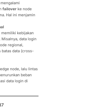
e mengalami
an
failover
ke node
a. Hal ini menjamin
nal
memiliki kebijakan
Misalnya, data login
ode regional,
 batas data (cross-
dge node, lalu lintas
i menurunkan beban
si data login di
87