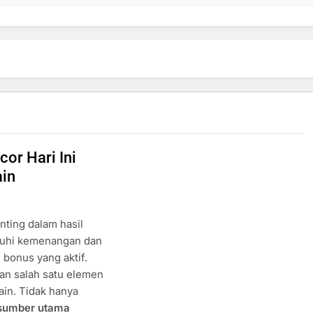
or Hari Ini
in
nting dalam hasil
ruhi kemenangan dan
 bonus yang aktif.
n salah satu elemen
ain. Tidak hanya
sumber utama