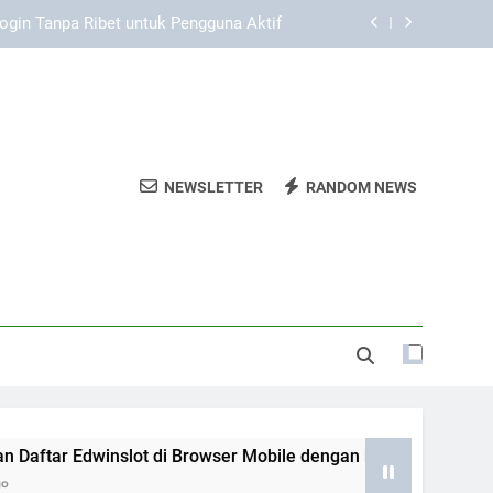
gin Tanpa Ribet untuk Pengguna Aktif
le dengan Langkah Praktis dan Terarah
Perangkat Mobile untuk Pengguna Baru
natif Tetap Stabil dan Mudah Diakses
NEWSLETTER
RANDOM NEWS
gin Tanpa Ribet untuk Pengguna Aktif
le dengan Langkah Praktis dan Terarah
Perangkat Mobile untuk Pengguna Baru
inslot di Browser Mobile dengan Langkah Praktis dan Terara