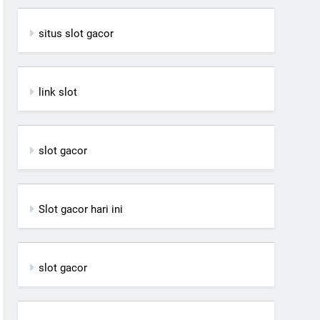
situs slot gacor
link slot
slot gacor
Slot gacor hari ini
slot gacor