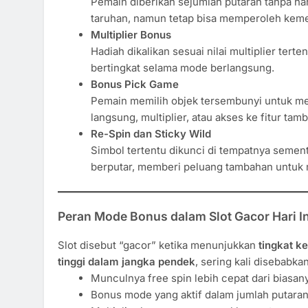
Pemain diberikan sejumlah putaran tanpa h
taruhan, namun tetap bisa memperoleh kem
Multiplier Bonus
Hadiah dikalikan sesuai nilai multiplier terten
bertingkat selama mode berlangsung.
Bonus Pick Game
Pemain memilih objek tersembunyi untuk m
langsung, multiplier, atau akses ke fitur tam
Re-Spin dan Sticky Wild
Simbol tertentu dikunci di tempatnya semen
berputar, memberi peluang tambahan untuk
Peran Mode Bonus dalam Slot Gacor Hari In
Slot disebut “gacor” ketika menunjukkan
tingkat 
tinggi dalam jangka pendek
, sering kali disebabkan
Munculnya free spin lebih cepat dari biasan
Bonus mode yang aktif dalam jumlah putara