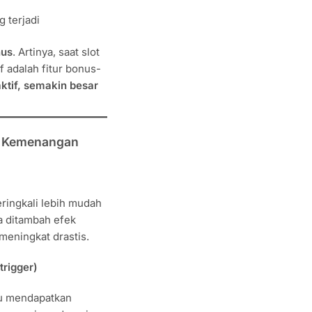
g terjadi
nus
. Artinya, saat slot
f adalah fitur bonus-
ktif, semakin besar
p Kemenangan
eringkali lebih mudah
a ditambah efek
 meningkat drastis.
rigger)
tu mendapatkan