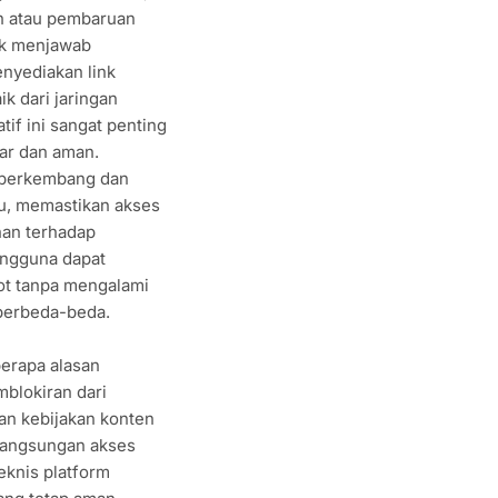
an atau pembaruan
uk menjawab
enyediakan link
k dari jaringan
tif ini sangat penting
ar dan aman.
us berkembang dan
tu, memastikan akses
nan terhadap
engguna dapat
ot tanpa mengalami
berbeda-beda.
berapa alasan
mblokiran dari
han kebijakan konten
elangsungan akses
eknis platform