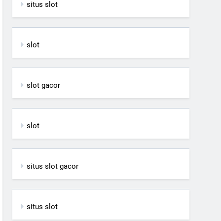
situs slot
slot
slot gacor
slot
situs slot gacor
situs slot