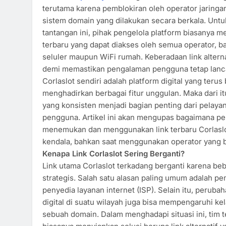
terutama karena pemblokiran oleh operator jaring
sistem domain yang dilakukan secara berkala. Unt
tantangan ini, pihak pengelola platform biasanya m
terbaru yang dapat diakses oleh semua operator, bai
seluler maupun WiFi rumah. Keberadaan link alterna
demi memastikan pengalaman pengguna tetap lanc
Corlaslot sendiri adalah platform digital yang ter
menghadirkan berbagai fitur unggulan. Maka dari i
yang konsisten menjadi bagian penting dari pelaya
pengguna. Artikel ini akan mengupas bagaimana p
menemukan dan menggunakan link terbaru Corlasl
kendala, bahkan saat menggunakan operator yang 
Kenapa Link Corlaslot Sering Berganti?
Link utama Corlaslot terkadang berganti karena be
strategis. Salah satu alasan paling umum adalah pe
penyedia layanan internet (ISP). Selain itu, peruba
digital di suatu wilayah juga bisa mempengaruhi k
sebuah domain. Dalam menghadapi situasi ini, tim t