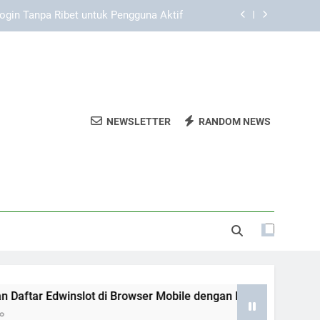
gin Tanpa Ribet untuk Pengguna Aktif
le dengan Langkah Praktis dan Terarah
Perangkat Mobile untuk Pengguna Baru
natif Tetap Stabil dan Mudah Diakses
NEWSLETTER
RANDOM NEWS
gin Tanpa Ribet untuk Pengguna Aktif
le dengan Langkah Praktis dan Terarah
Perangkat Mobile untuk Pengguna Baru
nslot di Browser Mobile dengan Langkah Praktis dan Terarah