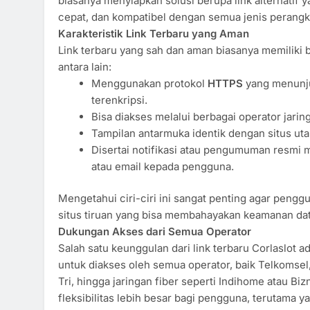
biasanya menyiapkan solusi berupa link alternatif 
cepat, dan kompatibel dengan semua jenis perangka
Karakteristik Link Terbaru yang Aman
Link terbaru yang sah dan aman biasanya memiliki b
antara lain:
Menggunakan protokol
HTTPS
yang menunj
terenkripsi.
Bisa diakses melalui berbagai operator jaring
Tampilan antarmuka identik dengan situs u
Disertai notifikasi atau pengumuman resmi m
atau email kepada pengguna.
Mengetahui ciri-ciri ini sangat penting agar penggu
situs tiruan yang bisa membahayakan keamanan dat
Dukungan Akses dari Semua Operator
Salah satu keunggulan dari link terbaru Corlaslot
untuk diakses oleh semua operator, baik Telkomsel, 
Tri, hingga jaringan fiber seperti Indihome atau Bi
fleksibilitas lebih besar bagi pengguna, terutama 