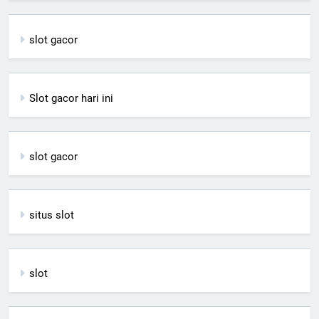
slot gacor
Slot gacor hari ini
slot gacor
situs slot
slot