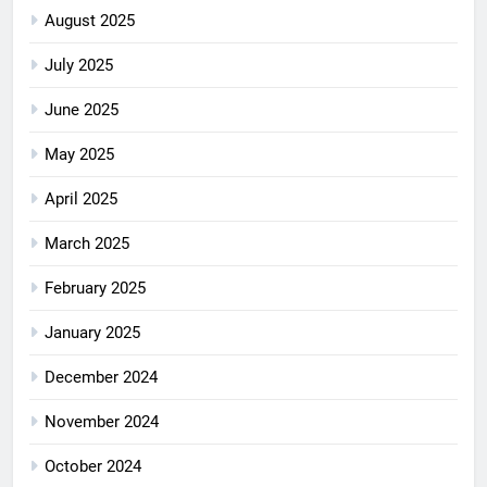
August 2025
July 2025
June 2025
May 2025
April 2025
March 2025
February 2025
January 2025
December 2024
November 2024
October 2024