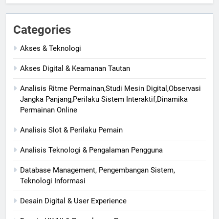
Categories
Akses & Teknologi
Akses Digital & Keamanan Tautan
Analisis Ritme Permainan,Studi Mesin Digital,Observasi
Jangka Panjang,Perilaku Sistem Interaktif,Dinamika
Permainan Online
Analisis Slot & Perilaku Pemain
Analisis Teknologi & Pengalaman Pengguna
Database Management, Pengembangan Sistem,
Teknologi Informasi
Desain Digital & User Experience