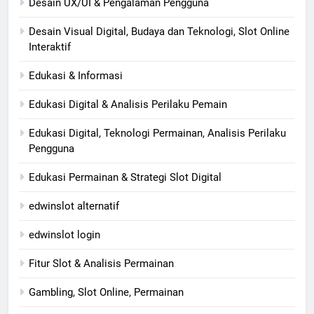
Desain UX/UI & Pengalaman Pengguna
Desain Visual Digital, Budaya dan Teknologi, Slot Online
Interaktif
Edukasi & Informasi
Edukasi Digital & Analisis Perilaku Pemain
Edukasi Digital, Teknologi Permainan, Analisis Perilaku
Pengguna
Edukasi Permainan & Strategi Slot Digital
edwinslot alternatif
edwinslot login
Fitur Slot & Analisis Permainan
Gambling, Slot Online, Permainan