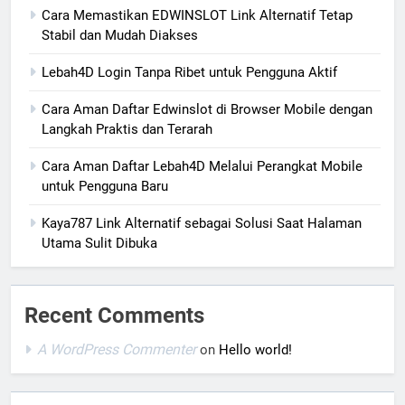
Cara Memastikan EDWINSLOT Link Alternatif Tetap
Stabil dan Mudah Diakses
Lebah4D Login Tanpa Ribet untuk Pengguna Aktif
Cara Aman Daftar Edwinslot di Browser Mobile dengan
Langkah Praktis dan Terarah
Cara Aman Daftar Lebah4D Melalui Perangkat Mobile
untuk Pengguna Baru
Kaya787 Link Alternatif sebagai Solusi Saat Halaman
Utama Sulit Dibuka
Recent Comments
A WordPress Commenter
on
Hello world!