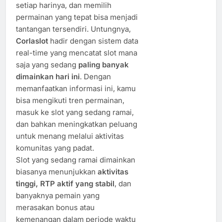
setiap harinya, dan memilih
permainan yang tepat bisa menjadi
tantangan tersendiri. Untungnya,
Corlaslot
hadir dengan sistem data
real-time yang mencatat slot mana
saja yang sedang
paling banyak
dimainkan hari ini
. Dengan
memanfaatkan informasi ini, kamu
bisa mengikuti tren permainan,
masuk ke slot yang sedang ramai,
dan bahkan meningkatkan peluang
untuk menang melalui aktivitas
komunitas yang padat.
Slot yang sedang ramai dimainkan
biasanya menunjukkan
aktivitas
tinggi, RTP aktif yang stabil
, dan
banyaknya pemain yang
merasakan bonus atau
kemenangan dalam periode waktu