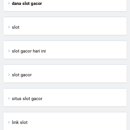
dana slot gacor
slot
slot gacor hari ini
slot gacor
situs slot gacor
link slot