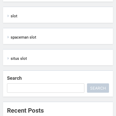
slot
spaceman slot
situs slot
Search
SEARCH
Recent Posts