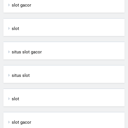
slot gacor
slot
situs slot gacor
situs slot
slot
slot gacor