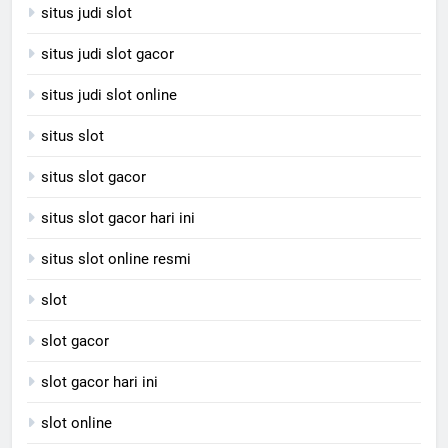
situs judi slot
situs judi slot gacor
situs judi slot online
situs slot
situs slot gacor
situs slot gacor hari ini
situs slot online resmi
slot
slot gacor
slot gacor hari ini
slot online