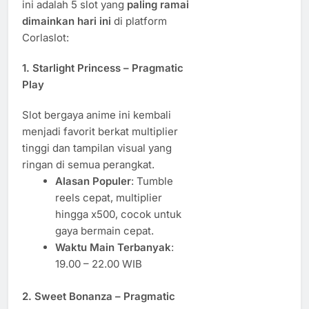
ini adalah 5 slot yang
paling ramai
dimainkan hari ini
di platform
Corlaslot:
1.
Starlight Princess – Pragmatic
Play
Slot bergaya anime ini kembali
menjadi favorit berkat multiplier
tinggi dan tampilan visual yang
ringan di semua perangkat.
Alasan Populer
: Tumble
reels cepat, multiplier
hingga x500, cocok untuk
gaya bermain cepat.
Waktu Main Terbanyak
:
19.00 – 22.00 WIB
2.
Sweet Bonanza – Pragmatic