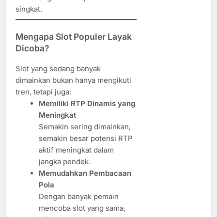
singkat.
Mengapa Slot Populer Layak
Dicoba?
Slot yang sedang banyak
dimainkan bukan hanya mengikuti
tren, tetapi juga:
Memiliki RTP Dinamis yang
Meningkat
Semakin sering dimainkan,
semakin besar potensi RTP
aktif meningkat dalam
jangka pendek.
Memudahkan Pembacaan
Pola
Dengan banyak pemain
mencoba slot yang sama,