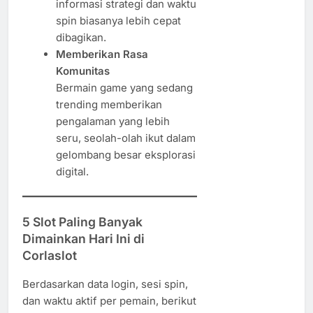
informasi strategi dan waktu
spin biasanya lebih cepat
dibagikan.
Memberikan Rasa
Komunitas
Bermain game yang sedang
trending memberikan
pengalaman yang lebih
seru, seolah-olah ikut dalam
gelombang besar eksplorasi
digital.
5 Slot Paling Banyak
Dimainkan Hari Ini di
Corlaslot
Berdasarkan data login, sesi spin,
dan waktu aktif per pemain, berikut