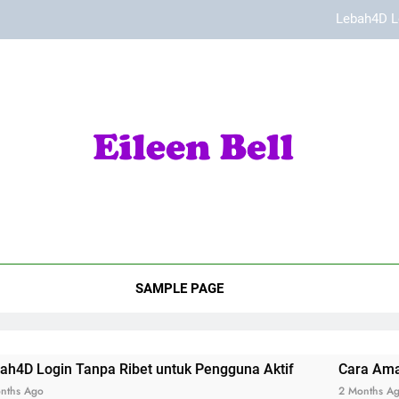
Lebah4D Lo
Cara Aman Daftar Edwinslot di Browser Mobi
Cara Aman Daftar Lebah4D Melalui 
Cara Memastikan EDWINSLOT Link Alter
Lebah4D Lo
Cara Aman Daftar Edwinslot di Browser Mobi
een Bell
nspirasi Gaya Hidup Dan Konten Menarik Di Blog Eileen Bell.
Cara Aman Daftar Lebah4D Melalui 
SAMPLE PAGE
anpa Ribet untuk Pengguna Aktif
Cara Aman Daftar Edw
2 Months Ago