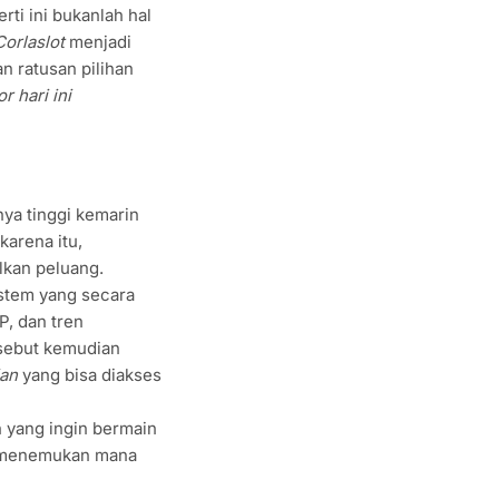
ti ini bukanlah hal
Corlaslot
menjadi
n ratusan pilihan
r hari ini
ya tinggi kemarin
karena itu,
lkan peluang.
stem yang secara
P, dan tren
rsebut kemudian
ian
yang bisa diakses
 yang ingin bermain
k menemukan mana