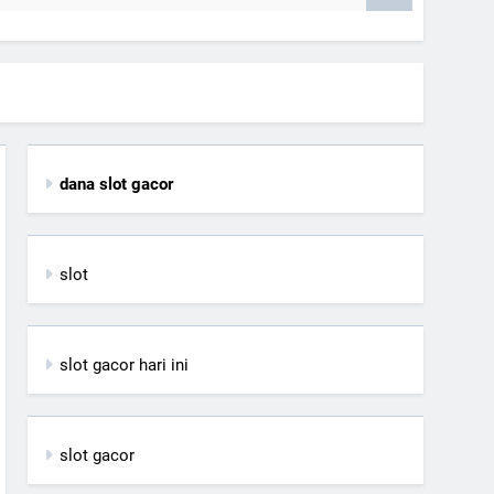
dana slot gacor
slot
slot gacor hari ini
slot gacor