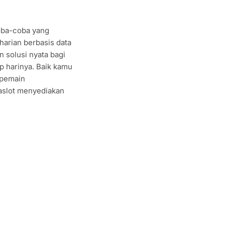
coba-coba yang
arian berbasis data
n solusi nyata bagi
p harinya. Baik kamu
 pemain
aslot menyediakan