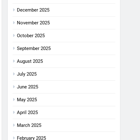
December 2025
November 2025
October 2025
September 2025
August 2025
July 2025
June 2025
May 2025
April 2025
March 2025
February 2025