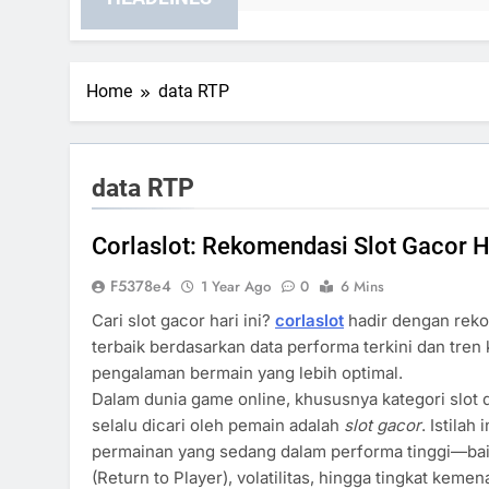
Home
data RTP
data RTP
Corlaslot: Rekomendasi Slot Gacor Ha
F5378e4
1 Year Ago
0
6 Mins
Cari slot gacor hari ini?
corlaslot
hadir dengan rek
terbaik berdasarkan data performa terkini dan tren 
pengalaman bermain yang lebih optimal.
Dalam dunia game online, khususnya kategori slot di
selalu dicari oleh pemain adalah
slot gacor
. Istilah
permainan yang sedang dalam performa tinggi—baik
(Return to Player), volatilitas, hingga tingkat kem