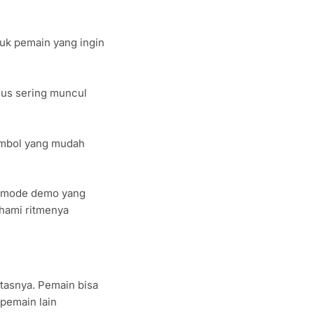
tuk pemain yang ingin
us sering muncul
imbol yang mudah
ui mode demo yang
hami ritmenya
itasnya. Pemain bisa
 pemain lain