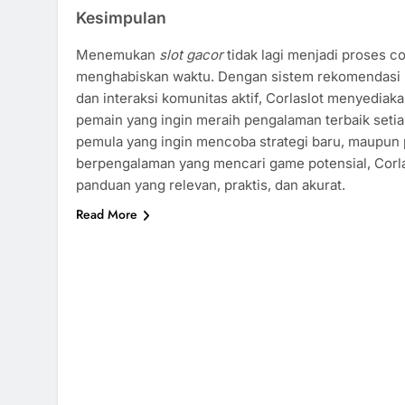
Kesimpulan
Menemukan
slot gacor
tidak lagi menjadi proses 
menghabiskan waktu. Dengan sistem rekomendasi h
dan interaksi komunitas aktif, Corlaslot menyediaka
pemain yang ingin meraih pengalaman terbaik setia
pemula yang ingin mencoba strategi baru, maupun
berpengalaman yang mencari game potensial, Corl
panduan yang relevan, praktis, dan akurat.
Read More