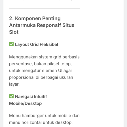
2. Komponen Penting
Antarmuka Responsif Situs
Slot
Layout Grid Fleksibel
Menggunakan sistem grid berbasis
persentase, bukan piksel tetap,
untuk mengatur elemen UI agar
proporsional di berbagai ukuran
layar.
Navigasi Intuitif
Mobile/Desktop
Menu hamburger untuk mobile dan
menu horizontal untuk desktop.