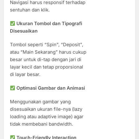
Navigasi harus responsif terhadap
sentuhan dan klik.
Ukuran Tombol dan Tipografi
Disesuaikan
Tombol seperti “Spin”, “Deposit”,
atau “Main Sekarang” harus cukup
besar untuk di-tap dengan jari di
layar kecil dan tetap proporsional
di layar besar.
Optimasi Gambar dan Animasi
Menggunakan gambar yang
disesuaikan ukuran file-nya (lazy
loading atau adaptive image) agar
tidak membebani bandwidth.
Touch-Friendly Interaction