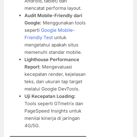
Android, tablet) dan
mencatat performa layout.
Audit Mobile-Friendly dari
Google:
Menggunakan tools
seperti
Google Mobile-
Friendly Test
untuk
mengetahui apakah situs
memenuhi standar mobile.
Lighthouse Performance
Report:
Mengevaluasi
kecepatan render, kejelasan
teks, dan ukuran tap target
melalui Google DevTools.
Uji Kecepatan Loading:
Tools seperti GTmetrix dan
PageSpeed Insights untuk
menilai kinerja di jaringan
4G/5G.