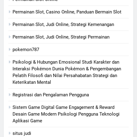
Permainan Slot, Casino Online, Panduan Bermain Slot
Permainan Slot, Judi Online, Strategi Kemenangan
Permainan Slot, Judi Online, Strategi Permainan
pokemon787
Psikologi & Hubungan Emosional Studi Karakter dan
Interaksi Pokémon Dunia Pokémon & Pengembangan
Pelatih Filosofi dan Nilai Persahabatan Strategi dan
Keterikatan Mental
Registrasi dan Pengalaman Pengguna
Sistem Game Digital Game Engagement & Reward
Desain Game Modern Psikologi Pengguna Teknologi
Aplikasi Game
situs judi