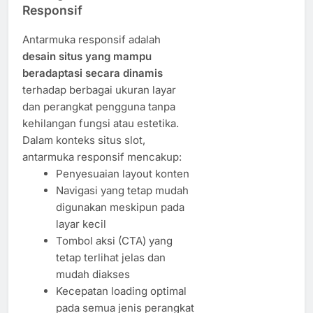
Responsif
Antarmuka responsif adalah
desain situs yang mampu
beradaptasi secara dinamis
terhadap berbagai ukuran layar
dan perangkat pengguna tanpa
kehilangan fungsi atau estetika.
Dalam konteks situs slot,
antarmuka responsif mencakup:
Penyesuaian layout konten
Navigasi yang tetap mudah
digunakan meskipun pada
layar kecil
Tombol aksi (CTA) yang
tetap terlihat jelas dan
mudah diakses
Kecepatan loading optimal
pada semua jenis perangkat