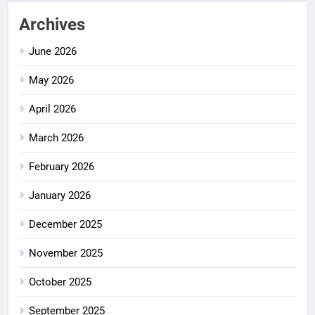
Archives
June 2026
May 2026
April 2026
March 2026
February 2026
January 2026
December 2025
November 2025
October 2025
September 2025