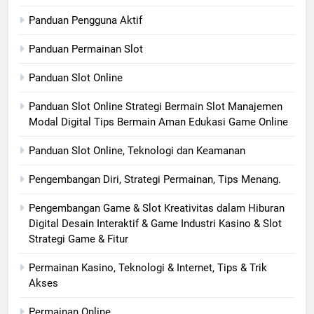
Panduan Pengguna Aktif
Panduan Permainan Slot
Panduan Slot Online
Panduan Slot Online Strategi Bermain Slot Manajemen
Modal Digital Tips Bermain Aman Edukasi Game Online
Panduan Slot Online, Teknologi dan Keamanan
Pengembangan Diri, Strategi Permainan, Tips Menang.
Pengembangan Game & Slot Kreativitas dalam Hiburan
Digital Desain Interaktif & Game Industri Kasino & Slot
Strategi Game & Fitur
Permainan Kasino, Teknologi & Internet, Tips & Trik
Akses
Permainan Online