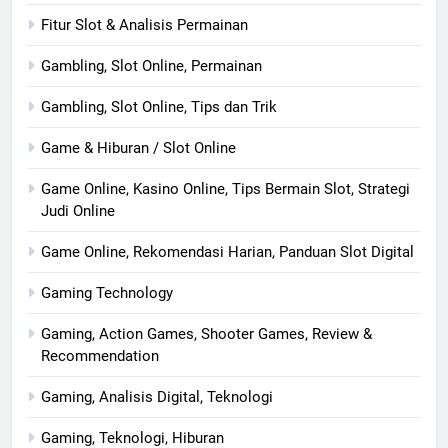
Fitur Slot & Analisis Permainan
Gambling, Slot Online, Permainan
Gambling, Slot Online, Tips dan Trik
Game & Hiburan / Slot Online
Game Online, Kasino Online, Tips Bermain Slot, Strategi
Judi Online
Game Online, Rekomendasi Harian, Panduan Slot Digital
Gaming Technology
Gaming, Action Games, Shooter Games, Review &
Recommendation
Gaming, Analisis Digital, Teknologi
Gaming, Teknologi, Hiburan