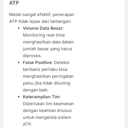
ATP
Meski sangat efektif, penerapan
ATP tidak lepas dari tantangan:
Volume Data Besar
:
Monitoring real-time
menghasilkan data dalam
jumlah besar yang harus
diproses.
False Positive
: Deteksi
berbasis perilaku bisa
menghasilkan peringatan
palsu jika tidak dituning
dengan baik.
Keterampilan Tim
:
Diperlukan tim keamanan
dengan keahlian khusus
untuk mengelola sistem
ATP.