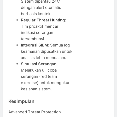
Sistem dipantau 24/7
dengan alert otomatis
berbasis konteks.
Regular Threat Hunting
:
Tim proaktif mencari
indikasi serangan
tersembunyi.
Integrasi SIEM
: Semua log
keamanan dipusatkan untuk
analisis lebih mendalam.
Simulasi Serangan
:
Melakukan uji coba
serangan (red team
exercise) untuk mengukur
kesiapan sistem.
Kesimpulan
Advanced Threat Protection