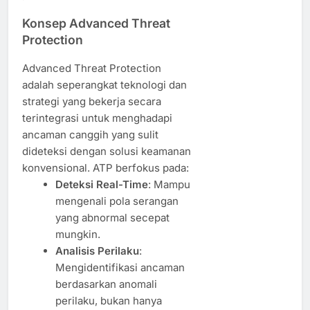
Konsep Advanced Threat
Protection
Advanced Threat Protection
adalah seperangkat teknologi dan
strategi yang bekerja secara
terintegrasi untuk menghadapi
ancaman canggih yang sulit
dideteksi dengan solusi keamanan
konvensional. ATP berfokus pada:
Deteksi Real-Time
: Mampu
mengenali pola serangan
yang abnormal secepat
mungkin.
Analisis Perilaku
:
Mengidentifikasi ancaman
berdasarkan anomali
perilaku, bukan hanya