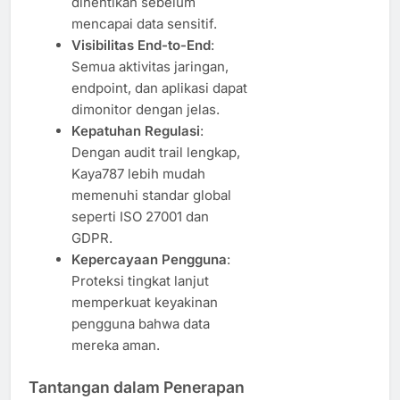
dihentikan sebelum
mencapai data sensitif.
Visibilitas End-to-End
:
Semua aktivitas jaringan,
endpoint, dan aplikasi dapat
dimonitor dengan jelas.
Kepatuhan Regulasi
:
Dengan audit trail lengkap,
Kaya787 lebih mudah
memenuhi standar global
seperti ISO 27001 dan
GDPR.
Kepercayaan Pengguna
:
Proteksi tingkat lanjut
memperkuat keyakinan
pengguna bahwa data
mereka aman.
Tantangan dalam Penerapan