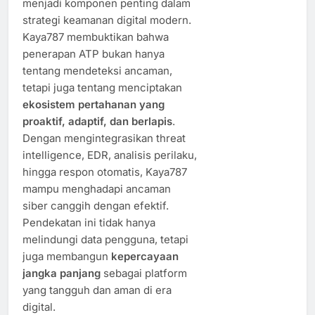
menjadi komponen penting dalam
strategi keamanan digital modern.
Kaya787 membuktikan bahwa
penerapan ATP bukan hanya
tentang mendeteksi ancaman,
tetapi juga tentang menciptakan
ekosistem pertahanan yang
proaktif, adaptif, dan berlapis
.
Dengan mengintegrasikan threat
intelligence, EDR, analisis perilaku,
hingga respon otomatis, Kaya787
mampu menghadapi ancaman
siber canggih dengan efektif.
Pendekatan ini tidak hanya
melindungi data pengguna, tetapi
juga membangun
kepercayaan
jangka panjang
sebagai platform
yang tangguh dan aman di era
digital.