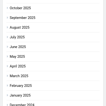
October 2025
September 2025
August 2025
July 2025
June 2025
May 2025
April 2025
March 2025
February 2025
January 2025
December 2024