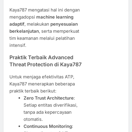
Kaya787 mengatasi hal ini dengan
mengadopsi
machine learning
adaptif
, melakukan
penyesuaian
berkelanjutan
, serta memperkuat
tim keamanan melalui pelatihan
intensif.
Praktik Terbaik Advanced
Threat Protection di Kaya787
Untuk menjaga efektivitas ATP,
Kaya787 menerapkan beberapa
praktik terbaik berikut:
Zero Trust Architecture
:
Setiap entitas diverifikasi,
tanpa ada kepercayaan
otomatis.
Continuous Monitoring
: