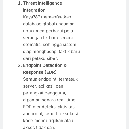
Threat Intelligence
Integration
Kaya787 memanfaatkan
database global ancaman
untuk memperbarui pola
serangan terbaru secara
otomatis, sehingga sistem
siap menghadapi taktik baru
dari pelaku siber.
Endpoint Detection &
Response (EDR)
Semua endpoint, termasuk
server, aplikasi, dan
perangkat pengguna,
dipantau secara real-time.
EDR mendeteksi aktivitas
abnormal, seperti eksekusi
kode mencurigakan atau
akses tidak sah.