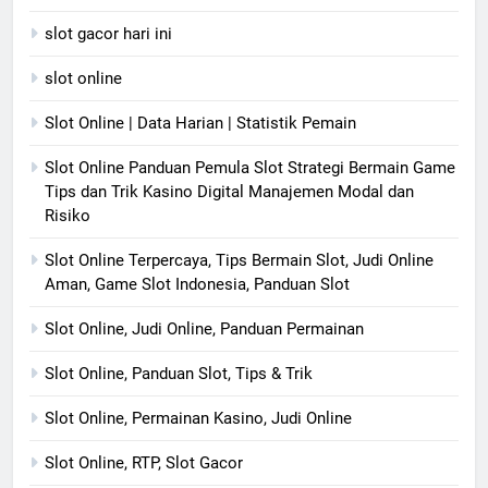
slot gacor hari ini
slot online
Slot Online | Data Harian | Statistik Pemain
Slot Online Panduan Pemula Slot Strategi Bermain Game
Tips dan Trik Kasino Digital Manajemen Modal dan
Risiko
Slot Online Terpercaya, Tips Bermain Slot, Judi Online
Aman, Game Slot Indonesia, Panduan Slot
Slot Online, Judi Online, Panduan Permainan
Slot Online, Panduan Slot, Tips & Trik
Slot Online, Permainan Kasino, Judi Online
Slot Online, RTP, Slot Gacor