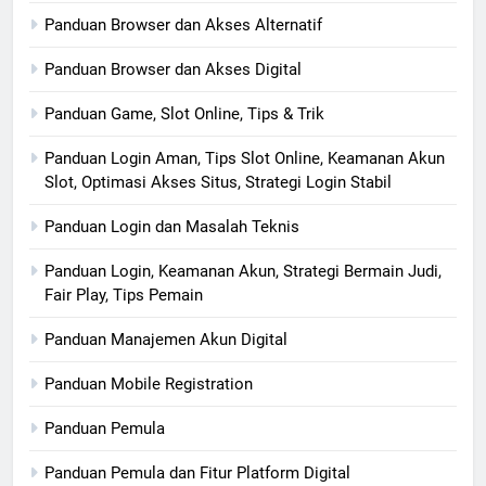
Panduan Browser dan Akses Alternatif
Panduan Browser dan Akses Digital
Panduan Game, Slot Online, Tips & Trik
Panduan Login Aman, Tips Slot Online, Keamanan Akun
Slot, Optimasi Akses Situs, Strategi Login Stabil
Panduan Login dan Masalah Teknis
Panduan Login, Keamanan Akun, Strategi Bermain Judi,
Fair Play, Tips Pemain
Panduan Manajemen Akun Digital
Panduan Mobile Registration
Panduan Pemula
Panduan Pemula dan Fitur Platform Digital