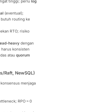
ngat tinggi; perlu
log
al
(eventual);
butuh routing ke
ekan RTO; risiko
read-heavy
dengan
 harus konsisten
das atau
quorum
os/Raft, NewSQL)
; konsensus menjaga
ottleneck; RPO ≈ 0