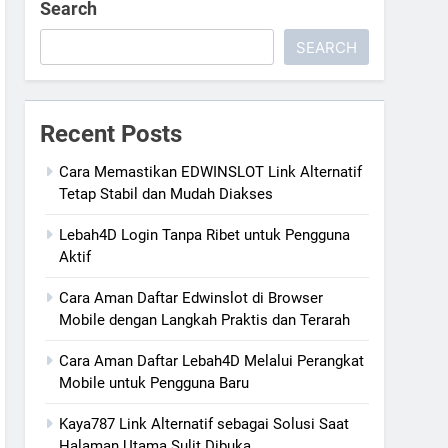
Search
SEARCH
Recent Posts
Cara Memastikan EDWINSLOT Link Alternatif
Tetap Stabil dan Mudah Diakses
Lebah4D Login Tanpa Ribet untuk Pengguna
Aktif
Cara Aman Daftar Edwinslot di Browser
Mobile dengan Langkah Praktis dan Terarah
Cara Aman Daftar Lebah4D Melalui Perangkat
Mobile untuk Pengguna Baru
Kaya787 Link Alternatif sebagai Solusi Saat
Halaman Utama Sulit Dibuka