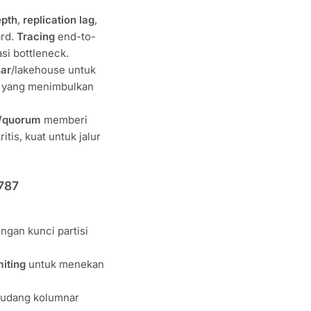
pth
,
replication lag
,
ard.
Tracing
end-to-
si bottleneck.
ar
/lakehouse untuk
a” yang menimbulkan
y/quorum
memberi
tis, kuat untuk jalur
787
ngan kunci partisi
miting
untuk menekan
udang kolumnar