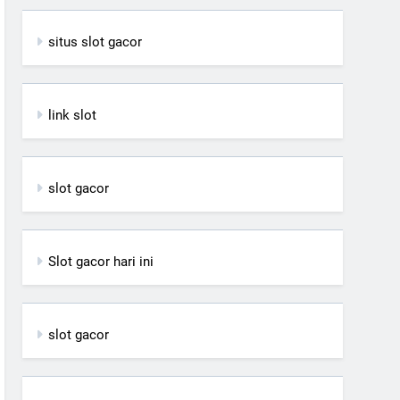
situs slot gacor
link slot
slot gacor
Slot gacor hari ini
slot gacor