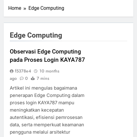
Home
Edge Computing
Edge Computing
Observasi Edge Computing
pada Proses Login KAYA787
f5378e4
10 months
ago
0
7 mins
Artikel ini mengulas bagaimana
penerapan Edge Computing dalam
proses login KAYA787 mampu
meningkatkan kecepatan
autentikasi, efisiensi pemrosesan
data, serta memperkuat keamanan
pengguna melalui arsitektur