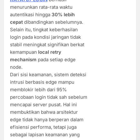
menurunkan rata-rata waktu
autentikasi hingga
30% lebih
cepat
dibandingkan sebelumnya.
Selain itu, tingkat keberhasilan
login pada kondisi jaringan tidak
stabil meningkat signifikan berkat
kemampuan
local retry
mechanism
pada setiap edge
node.
Dari sisi keamanan, sistem deteksi
intrusi berbasis edge mampu
memblokir lebih dari 95%
percobaan login tidak sah sebelum
mencapai server pusat. Hal ini
membuktikan bahwa arsitektur
edge tidak hanya berperan dalam
efisiensi performa, tetapi juga
sebagai lapisan keamanan yang