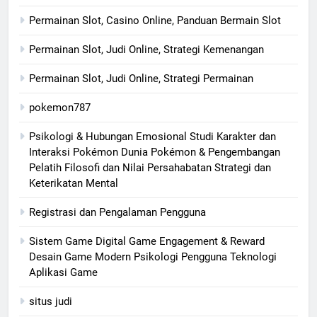
Permainan Slot, Casino Online, Panduan Bermain Slot
Permainan Slot, Judi Online, Strategi Kemenangan
Permainan Slot, Judi Online, Strategi Permainan
pokemon787
Psikologi & Hubungan Emosional Studi Karakter dan
Interaksi Pokémon Dunia Pokémon & Pengembangan
Pelatih Filosofi dan Nilai Persahabatan Strategi dan
Keterikatan Mental
Registrasi dan Pengalaman Pengguna
Sistem Game Digital Game Engagement & Reward
Desain Game Modern Psikologi Pengguna Teknologi
Aplikasi Game
situs judi