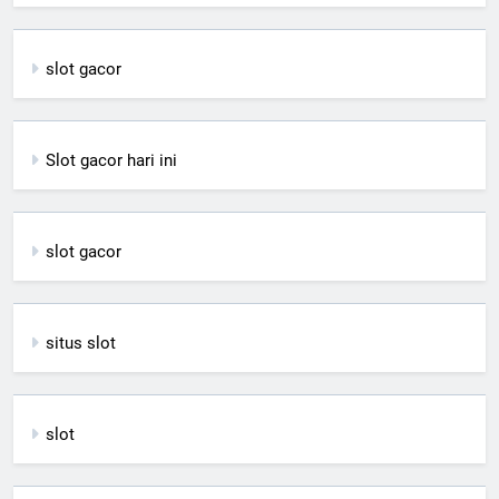
slot gacor
Slot gacor hari ini
slot gacor
situs slot
slot