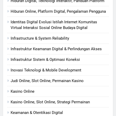
Hiburan Digital, Teknologi Interaktif, Panduan Platform
Hiburan Online, Platform Digital, Pengalaman Pengguna
Identitas Digital Evolusi Istilah Internet Komunitas
Virtual Interaksi Sosial Online Budaya Digital
Infrastructure & System Reliability
Infrastruktur Keamanan Digital & Perlindungan Akses
Infrastruktur Sistem & Optimasi Koneksi
Inovasi Teknologi & Mobile Development
Judi Online, Slot Online, Permainan Kasino
Kasino Online
Kasino Online, Slot Online, Strategi Permainan
Keamanan & Otentikasi Digital