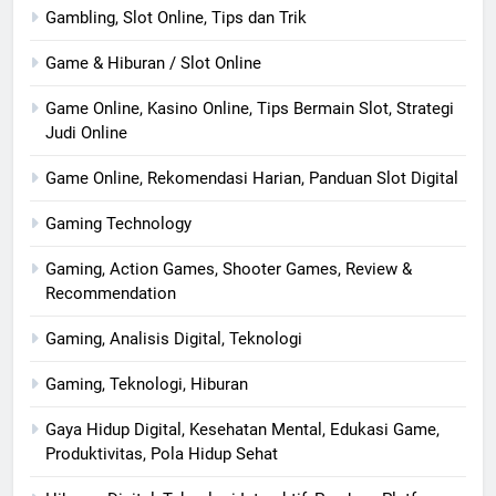
Gambling, Slot Online, Tips dan Trik
Game & Hiburan / Slot Online
Game Online, Kasino Online, Tips Bermain Slot, Strategi
Judi Online
Game Online, Rekomendasi Harian, Panduan Slot Digital
Gaming Technology
Gaming, Action Games, Shooter Games, Review &
Recommendation
Gaming, Analisis Digital, Teknologi
Gaming, Teknologi, Hiburan
Gaya Hidup Digital, Kesehatan Mental, Edukasi Game,
Produktivitas, Pola Hidup Sehat