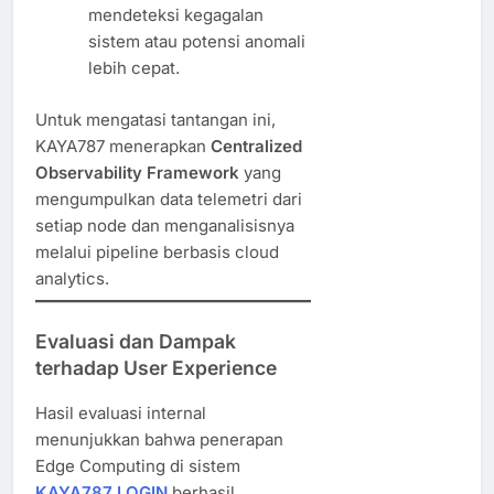
mendeteksi kegagalan
sistem atau potensi anomali
lebih cepat.
Untuk mengatasi tantangan ini,
KAYA787 menerapkan
Centralized
Observability Framework
yang
mengumpulkan data telemetri dari
setiap node dan menganalisisnya
melalui pipeline berbasis cloud
analytics.
Evaluasi dan Dampak
terhadap User Experience
Hasil evaluasi internal
menunjukkan bahwa penerapan
Edge Computing di sistem
KAYA787 LOGIN
berhasil