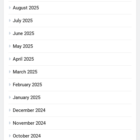
August 2025
July 2025
June 2025
May 2025
April 2025
March 2025
February 2025
January 2025
December 2024
November 2024
October 2024