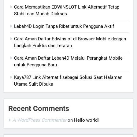
Cara Memastikan EDWINSLOT Link Alternatif Tetap
Stabil dan Mudah Diakses
Lebah4D Login Tanpa Ribet untuk Pengguna Aktif
Cara Aman Daftar Edwinslot di Browser Mobile dengan
Langkah Praktis dan Terarah
Cara Aman Daftar Lebah4D Melalui Perangkat Mobile
untuk Pengguna Baru
Kaya787 Link Alternatif sebagai Solusi Saat Halaman
Utama Sulit Dibuka
Recent Comments
A WordPress Commenter
on
Hello world!