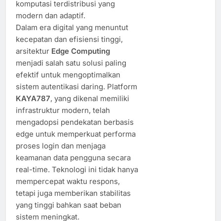
komputasi terdistribusi yang
modern dan adaptif.
Dalam era digital yang menuntut
kecepatan dan efisiensi tinggi,
arsitektur
Edge Computing
menjadi salah satu solusi paling
efektif untuk mengoptimalkan
sistem autentikasi daring. Platform
KAYA787
, yang dikenal memiliki
infrastruktur modern, telah
mengadopsi pendekatan berbasis
edge untuk memperkuat performa
proses login dan menjaga
keamanan data pengguna secara
real-time. Teknologi ini tidak hanya
mempercepat waktu respons,
tetapi juga memberikan stabilitas
yang tinggi bahkan saat beban
sistem meningkat.