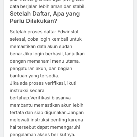
data berjalan lebih aman dan stabil.
Setelah Daftar, Apa yang
Perlu Dilakukan?
Setelah proses daftar Edwinslot
selesai, coba login kembali untuk
memastikan data akun sudah
benar.Jika login berhasil, lanjutkan
dengan memahami menu utama,
pengaturan akun, dan bagian
bantuan yang tersedia.
Jika ada proses verifikasi, ikuti
instruksi secara
bertahap.Verifikasi biasanya
membantu memastikan akun lebih
tertata dan siap digunakan.Jangan
melewati instruksi penting karena
hal tersebut dapat memengaruhi
pengalaman akses berikutnya.