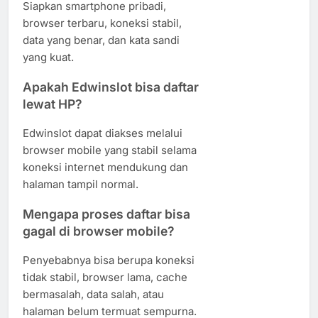
Siapkan smartphone pribadi,
browser terbaru, koneksi stabil,
data yang benar, dan kata sandi
yang kuat.
Apakah Edwinslot bisa daftar
lewat HP?
Edwinslot dapat diakses melalui
browser mobile yang stabil selama
koneksi internet mendukung dan
halaman tampil normal.
Mengapa proses daftar bisa
gagal di browser mobile?
Penyebabnya bisa berupa koneksi
tidak stabil, browser lama, cache
bermasalah, data salah, atau
halaman belum termuat sempurna.