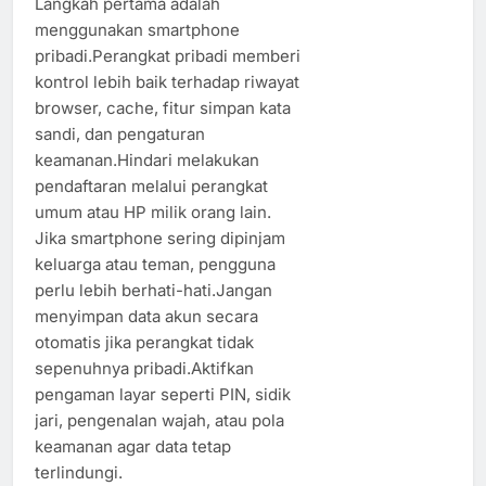
Langkah pertama adalah
menggunakan smartphone
pribadi.Perangkat pribadi memberi
kontrol lebih baik terhadap riwayat
browser, cache, fitur simpan kata
sandi, dan pengaturan
keamanan.Hindari melakukan
pendaftaran melalui perangkat
umum atau HP milik orang lain.
Jika smartphone sering dipinjam
keluarga atau teman, pengguna
perlu lebih berhati-hati.Jangan
menyimpan data akun secara
otomatis jika perangkat tidak
sepenuhnya pribadi.Aktifkan
pengaman layar seperti PIN, sidik
jari, pengenalan wajah, atau pola
keamanan agar data tetap
terlindungi.