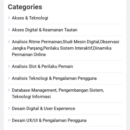
Categories
Akses & Teknologi
Akses Digital & Keamanan Tautan
Analisis Ritme Permainan,Studi Mesin Digital,Observasi
Jangka Panjang,Perilaku Sistem Interaktif,Dinamika
Permainan Online
Analisis Slot & Perilaku Pemain
Analisis Teknologi & Pengalaman Pengguna
Database Management, Pengembangan Sistem,
Teknologi Informasi
Desain Digital & User Experience
Desain UX/UI & Pengalaman Pengguna