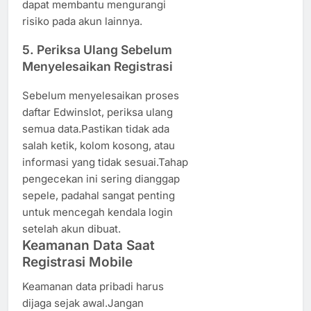
dapat membantu mengurangi
risiko pada akun lainnya.
5. Periksa Ulang Sebelum
Menyelesaikan Registrasi
Sebelum menyelesaikan proses
daftar Edwinslot, periksa ulang
semua data.Pastikan tidak ada
salah ketik, kolom kosong, atau
informasi yang tidak sesuai.Tahap
pengecekan ini sering dianggap
sepele, padahal sangat penting
untuk mencegah kendala login
setelah akun dibuat.
Keamanan Data Saat
Registrasi Mobile
Keamanan data pribadi harus
dijaga sejak awal.Jangan