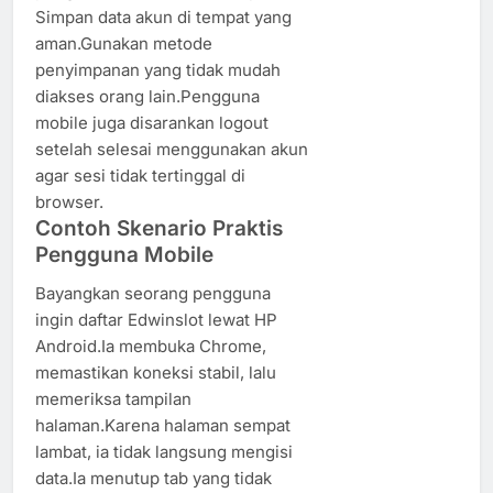
Simpan data akun di tempat yang
aman.Gunakan metode
penyimpanan yang tidak mudah
diakses orang lain.Pengguna
mobile juga disarankan logout
setelah selesai menggunakan akun
agar sesi tidak tertinggal di
browser.
Contoh Skenario Praktis
Pengguna Mobile
Bayangkan seorang pengguna
ingin daftar Edwinslot lewat HP
Android.Ia membuka Chrome,
memastikan koneksi stabil, lalu
memeriksa tampilan
halaman.Karena halaman sempat
lambat, ia tidak langsung mengisi
data.Ia menutup tab yang tidak