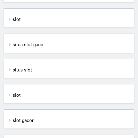
slot
situs slot gacor
situs slot
slot
slot gacor