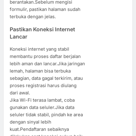
berantakan.Sebelum mengisi
formulir, pastikan halaman sudah
terbuka dengan jelas.
Pastikan Koneksi Internet
Lancar
Koneksi internet yang stabil
membantu proses daftar berjalan
lebih aman dan lancar.Jika jaringan
lemah, halaman bisa terbuka
sebagian, data gagal terkirim, atau
proses registrasi harus diulang
dari awal.
Jika Wi-Fi terasa lambat, coba
gunakan data seluler.Jika data
seluler tidak stabil, pindah ke area
dengan sinyal lebih
kuat.Pendaftaran sebaiknya