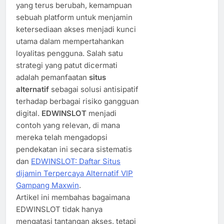
yang terus berubah, kemampuan
sebuah platform untuk menjamin
ketersediaan akses menjadi kunci
utama dalam mempertahankan
loyalitas pengguna. Salah satu
strategi yang patut dicermati
adalah pemanfaatan
situs
alternatif
sebagai solusi antisipatif
terhadap berbagai risiko gangguan
digital.
EDWINSLOT
menjadi
contoh yang relevan, di mana
mereka telah mengadopsi
pendekatan ini secara sistematis
dan
EDWINSLOT: Daftar Situs
dijamin Terpercaya Alternatif VIP
Gampang Maxwin
.
Artikel ini membahas bagaimana
EDWINSLOT tidak hanya
mengatasi tantangan akses, tetapi