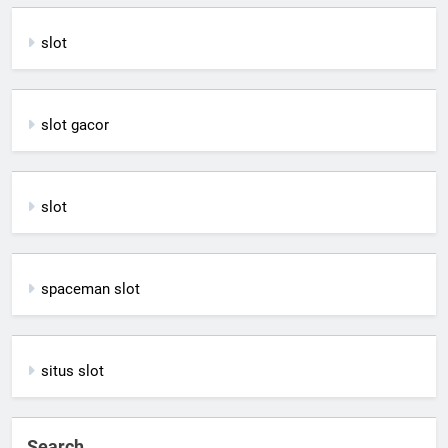
slot
slot gacor
slot
spaceman slot
situs slot
Search