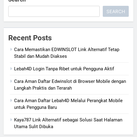
SEARCH
Recent Posts
Cara Memastikan EDWINSLOT Link Alternatif Tetap
Stabil dan Mudah Diakses
Lebah4D Login Tanpa Ribet untuk Pengguna Aktif
Cara Aman Daftar Edwinslot di Browser Mobile dengan
Langkah Praktis dan Terarah
Cara Aman Daftar Lebah4D Melalui Perangkat Mobile
untuk Pengguna Baru
Kaya787 Link Alternatif sebagai Solusi Saat Halaman
Utama Sulit Dibuka