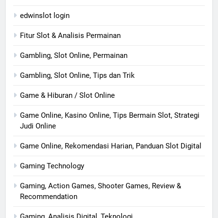
edwinslot login
Fitur Slot & Analisis Permainan
Gambling, Slot Online, Permainan
Gambling, Slot Online, Tips dan Trik
Game & Hiburan / Slot Online
Game Online, Kasino Online, Tips Bermain Slot, Strategi
Judi Online
Game Online, Rekomendasi Harian, Panduan Slot Digital
Gaming Technology
Gaming, Action Games, Shooter Games, Review &
Recommendation
Gaming, Analisis Digital, Teknologi