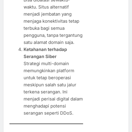
waktu. Situs alternatif
menjadi jembatan yang
menjaga konektivitas tetap
terbuka bagi semua
pengguna, tanpa tergantung
satu alamat domain saja.
Ketahanan terhadap
Serangan Siber
Strategi multi-domain
memungkinkan platform
untuk tetap beroperasi
meskipun salah satu jalur
terkena serangan. Ini
menjadi perisai digital dalam
menghadapi potensi
serangan seperti DDoS.