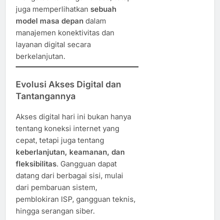
juga memperlihatkan
sebuah
model masa depan
dalam
manajemen konektivitas dan
layanan digital secara
berkelanjutan.
Evolusi Akses Digital dan
Tantangannya
Akses digital hari ini bukan hanya
tentang koneksi internet yang
cepat, tetapi juga tentang
keberlanjutan, keamanan, dan
fleksibilitas
. Gangguan dapat
datang dari berbagai sisi, mulai
dari pembaruan sistem,
pemblokiran ISP, gangguan teknis,
hingga serangan siber.