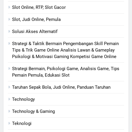
Slot Online, RTP, Slot Gacor
Slot, Judi Online, Pemula
Solusi Akses Alternatif
Strategi & Taktik Bermain Pengembangan Skill Pemain
Tips & Trik Game Online Analisis Lawan & Gameplay
Psikologi & Motivasi Gaming Kompetisi Game Online
Strategi Bermain, Psikologi Game, Analisis Game, Tips
Pemain Pemula, Edukasi Slot
Taruhan Sepak Bola, Judi Online, Panduan Taruhan
Technology
Technology & Gaming
Teknologi