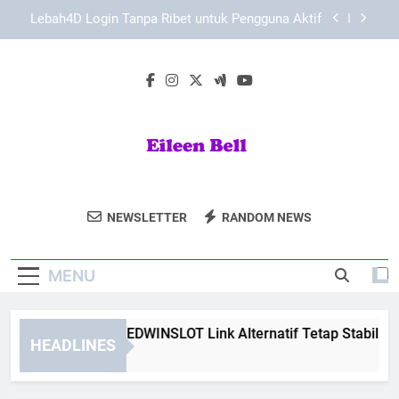
Skip
Cara Aman Daftar Edwinslot di Browser Mobile
to
dengan Langkah Praktis dan Terarah
content
Cara Aman Daftar Lebah4D Melalui Perangkat
Mobile untuk Pengguna Baru
Cara Memastikan EDWINSLOT Link Alternatif
Tetap Stabil dan Mudah Diakses
Lebah4D Login Tanpa Ribet untuk Pengguna Aktif
Cara Aman Daftar Edwinslot di Browser Mobile
dengan Langkah Praktis dan Terarah
Eileen Bell
Dapatkan Inspirasi Gaya Hidup Dan Konten
Cara Aman Daftar Lebah4D Melalui Perangkat
NEWSLETTER
RANDOM NEWS
Mobile untuk Pengguna Baru
Menarik Di Blog Eileen Bell.
MENU
ra Memastikan EDWINSLOT Link Alternatif Tetap Stabil dan M
HEADLINES
Month Ago