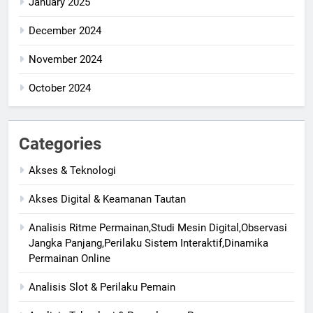
January 2025
December 2024
November 2024
October 2024
Categories
Akses & Teknologi
Akses Digital & Keamanan Tautan
Analisis Ritme Permainan,Studi Mesin Digital,Observasi
Jangka Panjang,Perilaku Sistem Interaktif,Dinamika
Permainan Online
Analisis Slot & Perilaku Pemain