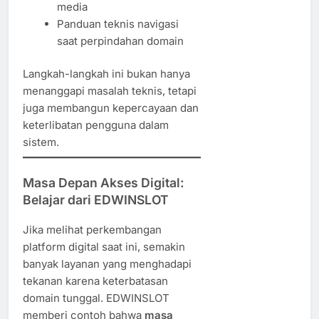
media
Panduan teknis navigasi
saat perpindahan domain
Langkah-langkah ini bukan hanya
menanggapi masalah teknis, tetapi
juga membangun kepercayaan dan
keterlibatan pengguna dalam
sistem.
Masa Depan Akses Digital:
Belajar dari EDWINSLOT
Jika melihat perkembangan
platform digital saat ini, semakin
banyak layanan yang menghadapi
tekanan karena keterbatasan
domain tunggal. EDWINSLOT
memberi contoh bahwa
masa