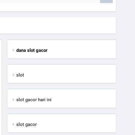
dana slot gacor
slot
slot gacor hari ini
slot gacor