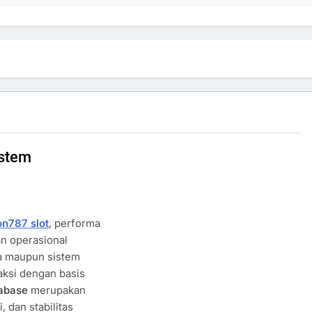
istem
n787 slot
, performa
n operasional
na maupun sistem
aksi dengan basis
tabase
merupakan
 dan stabilitas