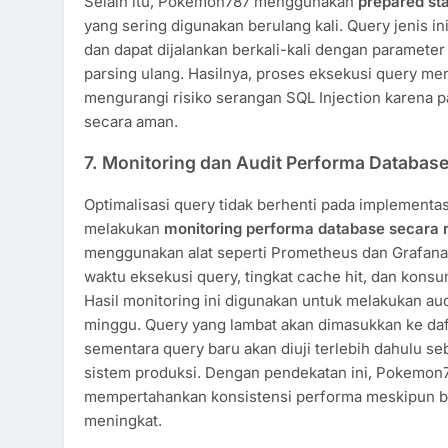
Selain itu, Pokemon787 menggunakan
prepared st
yang sering digunakan berulang kali. Query jenis ini
dan dapat dijalankan berkali-kali dengan parameter
parsing ulang. Hasilnya, proses eksekusi query men
mengurangi risiko serangan SQL Injection karena 
secara aman.
7. Monitoring dan Audit Performa Databas
Optimalisasi query tidak berhenti pada implementa
melakukan
monitoring performa database secara 
menggunakan alat seperti Prometheus dan Grafan
waktu eksekusi query, tingkat cache hit, dan kons
Hasil monitoring ini digunakan untuk melakukan aud
minggu. Query yang lambat akan dimasukkan ke dafta
sementara query baru akan diuji terlebih dahulu s
sistem produksi. Dengan pendekatan ini, Pokemo
mempertahankan konsistensi performa meskipun b
meningkat.