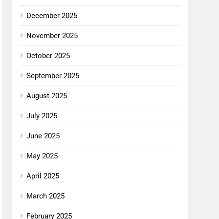
December 2025
November 2025
October 2025
September 2025
August 2025
July 2025
June 2025
May 2025
April 2025
March 2025
February 2025