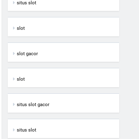
situs slot
slot
slot gacor
slot
situs slot gacor
situs slot