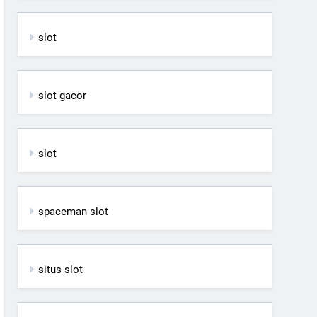
slot
slot gacor
slot
spaceman slot
situs slot