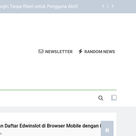
gin Tanpa Ribet untuk Pengguna Aktif
le dengan Langkah Praktis dan Terarah
Perangkat Mobile untuk Pengguna Baru
natif Tetap Stabil dan Mudah Diakses
NEWSLETTER
RANDOM NEWS
gin Tanpa Ribet untuk Pengguna Aktif
le dengan Langkah Praktis dan Terarah
Perangkat Mobile untuk Pengguna Baru
nslot di Browser Mobile dengan Langkah Praktis dan Terarah