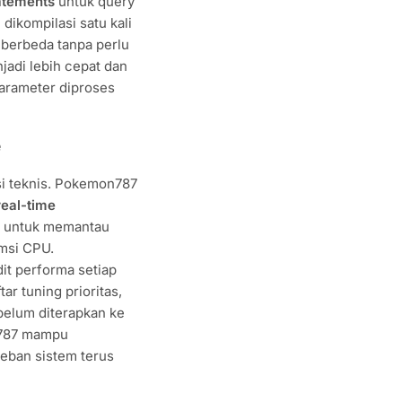
atements
untuk query
 dikompilasi satu kali
 berbeda tanpa perlu
jadi lebih cepat dan
parameter diproses
e
si teknis. Pokemon787
real-time
a untuk memantau
umsi CPU.
it performa setiap
r tuning prioritas,
ebelum diterapkan ke
n787 mampu
eban sistem terus