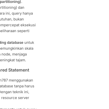
partitioning)
.
rtitioning) dan
ra ini, query hanya
butuhan, bukan
mempercepat eksekusi
eliharaan seperti
ding database
untuk
 memungkinkan skala
a node, menjaga
eningkat tajam.
ared Statement
mon787 menggunakan
atabase tanpa harus
engan teknik ini,
 resource server